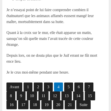
Je n’essayai point de lui faire comprendre combien il
étaitnaturel que les animaux affamés eussent mangé leur
maître, mortsubitement dans sa hutte.
Quant à la croix sur le mur, elle était apparue un matin,
sansqu’on sût quelle main l’avait tracée de cette couleur
étrange.
Depuis lors, on ne douta plus que le Juif errant ne fût mort
ence lieu.
Je le crus moi-même pendant une heure.
Avant
1
2
3
4
5
6
7
8
9
10
11
12
13
14
15
16
17
18
19
20
21
Suite