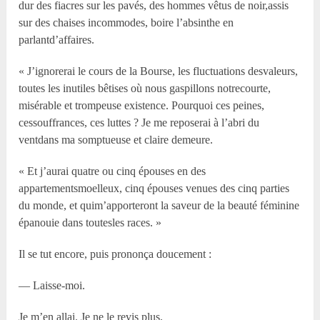
dur des fiacres sur les pavés, des hommes vêtus de noir,assis
sur des chaises incommodes, boire l’absinthe en
parlantd’affaires.
« J’ignorerai le cours de la Bourse, les fluctuations desvaleurs,
toutes les inutiles bêtises où nous gaspillons notrecourte,
misérable et trompeuse existence. Pourquoi ces peines,
cessouffrances, ces luttes ? Je me reposerai à l’abri du
ventdans ma somptueuse et claire demeure.
« Et j’aurai quatre ou cinq épouses en des
appartementsmoelleux, cinq épouses venues des cinq parties
du monde, et quim’apporteront la saveur de la beauté féminine
épanouie dans toutesles races. »
Il se tut encore, puis prononça doucement :
— Laisse-moi.
Je m’en allai. Je ne le revis plus.