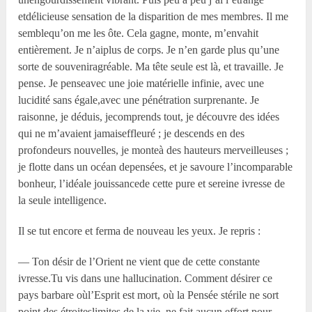
etdélicieuse sensation de la disparition de mes membres. Il me
semblequ’on me les ôte. Cela gagne, monte, m’envahit
entièrement. Je n’aiplus de corps. Je n’en garde plus qu’une
sorte de souveniragréable. Ma tête seule est là, et travaille. Je
pense. Je penseavec une joie matérielle infinie, avec une
lucidité sans égale,avec une pénétration surprenante. Je
raisonne, je déduis, jecomprends tout, je découvre des idées
qui ne m’avaient jamaiseffleuré ; je descends en des
profondeurs nouvelles, je monteà des hauteurs merveilleuses ;
je flotte dans un océan depensées, et je savoure l’incomparable
bonheur, l’idéale jouissancede cette pure et sereine ivresse de
la seule intelligence.
Il se tut encore et ferma de nouveau les yeux. Je repris :
— Ton désir de l’Orient ne vient que de cette constante
ivresse.Tu vis dans une hallucination. Comment désirer ce
pays barbare oùl’Esprit est mort, où la Pensée stérile ne sort
point des étroiteslimites de la vie, ne fait aucun effort pour