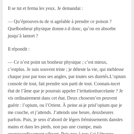
Il se tut et ferma les yeux. Je demandai :
— Qu’éprouves-tu de si agréable à prendre ce poison ?
Quelbonheur physique donne-t-il donc, qu’on en absorbe
jusqu’à lamort ?
Il répondit :
— Ce n’est point un bonheur physique ; c’est mieux,
c’estplus. Je suis souvent triste ; je déteste la vie, qui meblesse
chaque jour par tous ses angles, par toutes ses duretés.L’opium
console de tout, fait prendre son parti de tout. Connais-tucet
état de l’âme que je pourrais appeler l’irritationharcelante ? Je
vis ordinairement dans cet état. Deux chosesm’en peuvent
guérir : l’opium, ou l’Orient. À peine ai-je prisl’opium que je
me couche, et j’attends. J’attends une heure, deuxheures
parfois. Puis, je sens d’abord de légers frémissements dansles
mains et dans les pieds, non pas une crampe, mais
unengourdissement vibrant. Puis peu à peu j’ai l’étrange