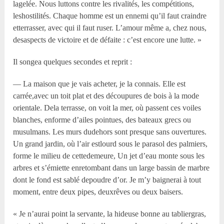
lagelée. Nous luttons contre les rivalités, les compétitions,
leshostilités. Chaque homme est un ennemi qu’il faut craindre
etterrasser, avec qui il faut ruser. L’amour même a, chez nous,
desaspects de victoire et de défaite : c’est encore une lutte. »
Il songea quelques secondes et reprit :
— La maison que je vais acheter, je la connais. Elle est
carrée,avec un toit plat et des découpures de bois à la mode
orientale. Dela terrasse, on voit la mer, où passent ces voiles
blanches, enforme d’ailes pointues, des bateaux grecs ou
musulmans. Les murs dudehors sont presque sans ouvertures.
Un grand jardin, où l’air estlourd sous le parasol des palmiers,
forme le milieu de cettedemeure, Un jet d’eau monte sous les
arbres et s’émiette enretombant dans un large bassin de marbre
dont le fond est sablé depoudre d’or. Je m’y baignerai à tout
moment, entre deux pipes, deuxrêves ou deux baisers.
« Je n’aurai point la servante, la hideuse bonne au tabliergras,