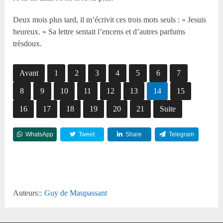
Deux mois plus tard, il m’écrivit ces trois mots seuls : « Jesuis
heureux. » Sa lettre sentait l’encens et d’autres parfums
trèsdoux.
Avant
1
2
3
4
5
6
7
8
9
10
11
12
13
14
15
16
17
18
19
20
21
Suite
WhatsApp
Tweet
Share
Telegram
Reddit
Auteurs::
Guy de Maupassant