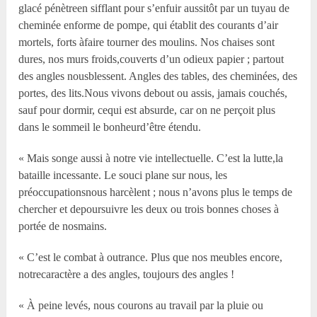
glacé pénètreen sifflant pour s’enfuir aussitôt par un tuyau de
cheminée enforme de pompe, qui établit des courants d’air
mortels, forts àfaire tourner des moulins. Nos chaises sont
dures, nos murs froids,couverts d’un odieux papier ; partout
des angles nousblessent. Angles des tables, des cheminées, des
portes, des lits.Nous vivons debout ou assis, jamais couchés,
sauf pour dormir, cequi est absurde, car on ne perçoit plus
dans le sommeil le bonheurd’être étendu.
« Mais songe aussi à notre vie intellectuelle. C’est la lutte,la
bataille incessante. Le souci plane sur nous, les
préoccupationsnous harcèlent ; nous n’avons plus le temps de
chercher et depoursuivre les deux ou trois bonnes choses à
portée de nosmains.
« C’est le combat à outrance. Plus que nos meubles encore,
notrecaractère a des angles, toujours des angles !
« À peine levés, nous courons au travail par la pluie ou