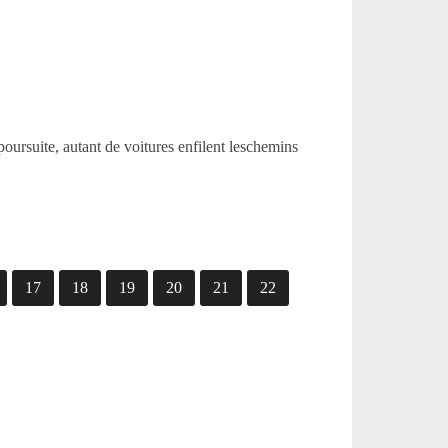
 poursuite, autant de voitures enfilent leschemins
17
18
19
20
21
22