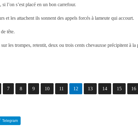
, si l’on s’est placé en un bon carrefour.
 et les attachent ils sonnent des appels forcés à lameute qui accourt.
de tête.
t sur les trompes, retentit, deux ou trois cents chevauxse précipitent à la
7
8
9
10
11
12
13
14
15
16
Telegram
Reddit