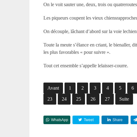
On le voit sauter une, deux, trois ou quatreroutes
Les piqueurs coupent les vieux chiensrapprocheurs
On découple, lâchant d’abord sur la voie lechien 
Toute la meute s’élance en criant, le bienaller, di
les plus favorables « pour suivre ».
Tout cet ensemble s’appelle lelaisser-courre.
Avant
1
2
3
4
5
6
23
24
25
26
27
Suite
WhatsApp
Tweet
Share