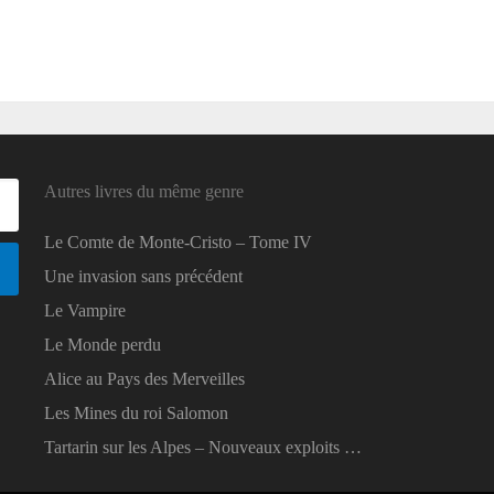
Autres livres du même genre
Le Comte de Monte-Cristo – Tome IV
Une invasion sans précédent
Le Vampire
Le Monde perdu
Alice au Pays des Merveilles
Les Mines du roi Salomon
Tartarin sur les Alpes – Nouveaux exploits …