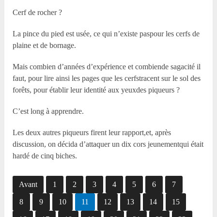
Cerf de rocher ?
La pince du pied est usée, ce qui n’existe paspour les cerfs de
plaine et de bornage.
Mais combien d’années d’expérience et combiende sagacité il
faut, pour lire ainsi les pages que les cerfstracent sur le sol des
forêts, pour établir leur identité aux yeuxdes piqueurs ?
C’est long à apprendre.
Les deux autres piqueurs firent leur rapport,et, après
discussion, on décida d’attaquer un dix cors jeunementqui était
hardé de cinq biches.
Avant
1
2
3
4
5
6
7
8
9
10
11
12
13
14
15