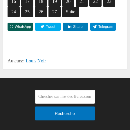
16
17
18
19
20
21
22
23
24
25
26
27
Suite
WhatsApp
Tweet
Share
Telegram
Reddit
Auteurs::
Louis Noir
Recherche