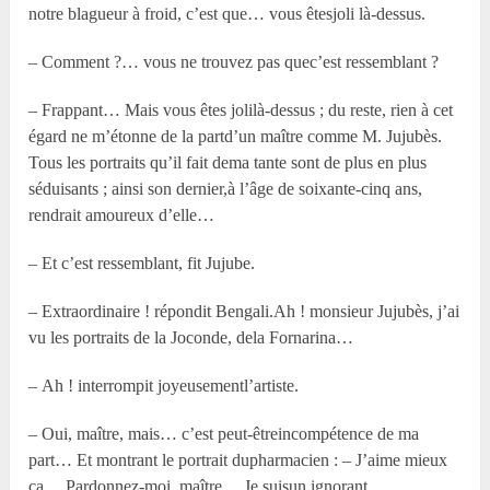
notre blagueur à froid, c’est que… vous êtesjoli là-dessus.
– Comment ?… vous ne trouvez pas quec’est ressemblant ?
– Frappant… Mais vous êtes jolilà-dessus ; du reste, rien à cet
égard ne m’étonne de la partd’un maître comme M. Jujubès.
Tous les portraits qu’il fait dema tante sont de plus en plus
séduisants ; ainsi son dernier,à l’âge de soixante-cinq ans,
rendrait amoureux d’elle…
– Et c’est ressemblant, fit Jujube.
– Extraordinaire ! répondit Bengali.Ah ! monsieur Jujubès, j’ai
vu les portraits de la Joconde, dela Fornarina…
– Ah ! interrompit joyeusementl’artiste.
– Oui, maître, mais… c’est peut-êtreincompétence de ma
part… Et montrant le portrait dupharmacien : – J’aime mieux
ça… Pardonnez-moi, maître… Je suisun ignorant…