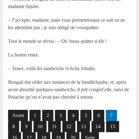
madame Jujube.
– J’accepte, madame, mais vous permettrezque ce soit en ne
les attendant pas ; je suis obligé de vousquitter.
Tout le monde se récria : – Oh !nous quitter si tôt !
La bonne entra.
– Tenez, voilà les sandwichs !s’écria Athalie.
Bengali dut céder aux instances de la familleJujube, et, après
avoir absorbé quelques sandwichs, il prit congéd’elle, suivi de
Pistache qu’on n’avait pas cherché à retenir.
Avant
1
2
3
4
5
6
7
8
9
10
11
12
13
14
15
16
17
18
19
20
Suite