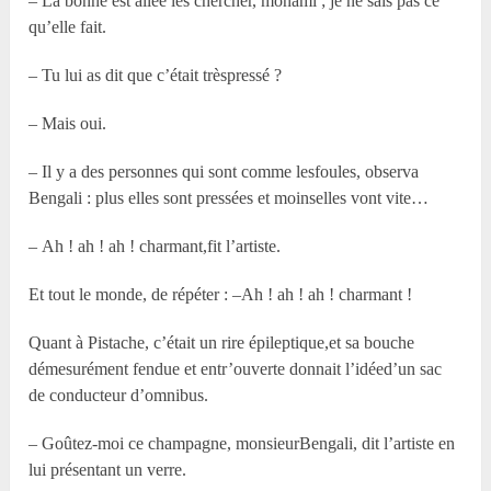
– La bonne est allée les chercher, monami ; je ne sais pas ce
qu’elle fait.
– Tu lui as dit que c’était trèspressé ?
– Mais oui.
– Il y a des personnes qui sont comme lesfoules, observa
Bengali : plus elles sont pressées et moinselles vont vite…
– Ah ! ah ! ah ! charmant,fit l’artiste.
Et tout le monde, de répéter : –Ah ! ah ! ah ! charmant !
Quant à Pistache, c’était un rire épileptique,et sa bouche
démesurément fendue et entr’ouverte donnait l’idéed’un sac
de conducteur d’omnibus.
– Goûtez-moi ce champagne, monsieurBengali, dit l’artiste en
lui présentant un verre.