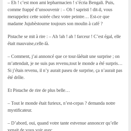
– Eh ! c’est mon ami lepharmacien ! s’écria Bengali. Puis,
comme frappé d’unsouvenir : – Oh ! sapristi ! dit-il, vous
merappelez cette soirée chez votre peintre… Est-ce que
madame Jujubèstourne toujours son moulin à café ?
Pistache se mit à rire : – Ah !ah ! ah ! farceur ! C’est égal, elle
était mauvaise,celle-là.
– Comment, j’ai annoncé que ce tour-làétait une surprise ; on
m’attendait, je ne suis pas revenu,tout le monde a été surpris…
Si j’étais revenu, il n’y aurait paseu de surprise, ça n’aurait pas
été drôle.
Et Pistache de rire de plus belle…
– Tout le monde était furieux, n’est-cepas ? demanda notre
mystificateur.
– D’abord, oui, quand votre tante estvenue annoncer qu’elle
venait de vous voir avec…