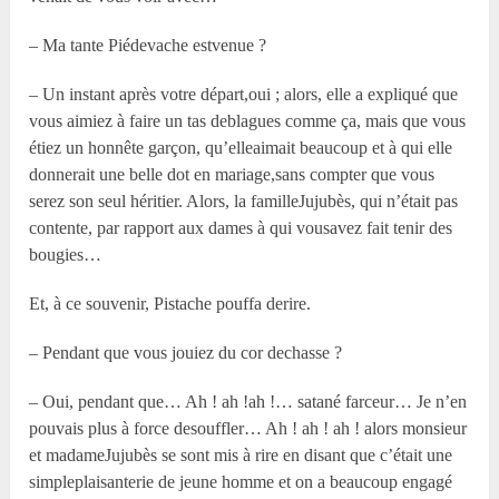
– Ma tante Piédevache estvenue ?
– Un instant après votre départ,oui ; alors, elle a expliqué que
vous aimiez à faire un tas deblagues comme ça, mais que vous
étiez un honnête garçon, qu’elleaimait beaucoup et à qui elle
donnerait une belle dot en mariage,sans compter que vous
serez son seul héritier. Alors, la familleJujubès, qui n’était pas
contente, par rapport aux dames à qui vousavez fait tenir des
bougies…
Et, à ce souvenir, Pistache pouffa derire.
– Pendant que vous jouiez du cor dechasse ?
– Oui, pendant que… Ah ! ah !ah !… satané farceur… Je n’en
pouvais plus à force desouffler… Ah ! ah ! ah ! alors monsieur
et madameJujubès se sont mis à rire en disant que c’était une
simpleplaisanterie de jeune homme et on a beaucoup engagé