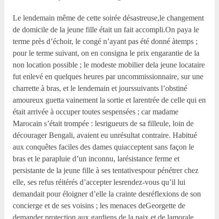
Le lendemain même de cette soirée désastreuse,le changement
de domicile de la jeune fille était un fait accompli.On paya le
terme près d’échoir, le congé n’ayant pas été donné àtemps ;
pour le terme suivant, on en consigna le prix engarantie de la
non location possible ; le modeste mobilier dela jeune locataire
fut enlevé en quelques heures par uncommissionnaire, sur une
charrette à bras, et le lendemain et jourssuivants l’obstiné
amoureux guetta vainement la sortie et larentrée de celle qui en
était arrivée à occuper toutes sespensées ; car madame
Marocain s’était trompée : lesrigueurs de sa filleule, loin de
décourager Bengali, avaient eu unrésultat contraire. Habitué
aux conquêtes faciles des dames quiacceptent sans façon le
bras et le parapluie d’un inconnu, larésistance ferme et
persistante de la jeune fille à ses tentativespour pénétrer chez
elle, ses refus réitérés d’accepter lesrendez-vous qu’il lui
demandait pour éloigner d’elle la crainte desréflexions de son
concierge et de ses voisins ; les menaces deGeorgette de
demander protection aux gardiens de la paix et de lamorale