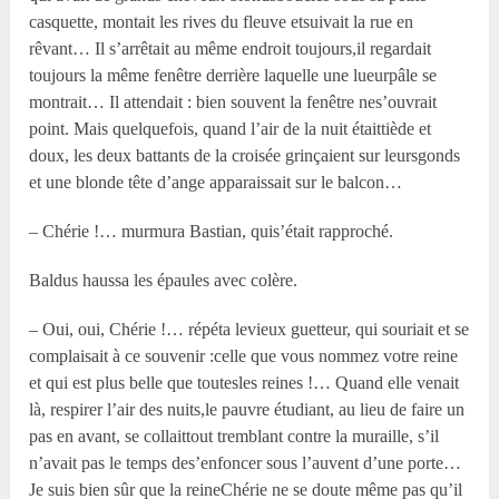
casquette, montait les rives du fleuve etsuivait la rue en
rêvant… Il s’arrêtait au même endroit toujours,il regardait
toujours la même fenêtre derrière laquelle une lueurpâle se
montrait… Il attendait : bien souvent la fenêtre nes’ouvrait
point. Mais quelquefois, quand l’air de la nuit étaittiède et
doux, les deux battants de la croisée grinçaient sur leursgonds
et une blonde tête d’ange apparaissait sur le balcon…
– Chérie !… murmura Bastian, quis’était rapproché.
Baldus haussa les épaules avec colère.
– Oui, oui, Chérie !… répéta levieux guetteur, qui souriait et se
complaisait à ce souvenir :celle que vous nommez votre reine
et qui est plus belle que toutesles reines !… Quand elle venait
là, respirer l’air des nuits,le pauvre étudiant, au lieu de faire un
pas en avant, se collaittout tremblant contre la muraille, s’il
n’avait pas le temps des’enfoncer sous l’auvent d’une porte…
Je suis bien sûr que la reineChérie ne se doute même pas qu’il