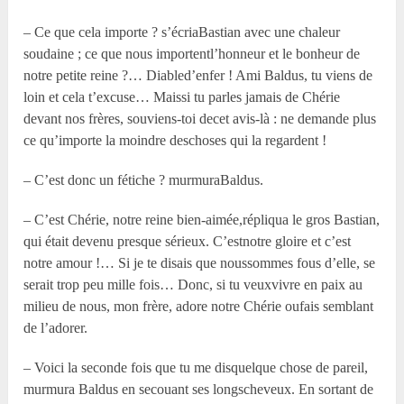
– Ce que cela importe ? s’écriaBastian avec une chaleur
soudaine ; ce que nous importentl’honneur et le bonheur de
notre petite reine ?… Diabled’enfer ! Ami Baldus, tu viens de
loin et cela t’excuse… Maissi tu parles jamais de Chérie
devant nos frères, souviens-toi decet avis-là : ne demande plus
ce qu’importe la moindre deschoses qui la regardent !
– C’est donc un fétiche ? murmuraBaldus.
– C’est Chérie, notre reine bien-aimée,répliqua le gros Bastian,
qui était devenu presque sérieux. C’estnotre gloire et c’est
notre amour !… Si je te disais que noussommes fous d’elle, se
serait trop peu mille fois… Donc, si tu veuxvivre en paix au
milieu de nous, mon frère, adore notre Chérie oufais semblant
de l’adorer.
– Voici la seconde fois que tu me disquelque chose de pareil,
murmura Baldus en secouant ses longscheveux. En sortant de