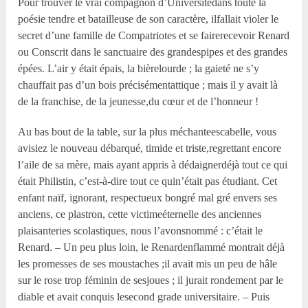
Pour trouver le vrai compagnon d’Universitédans toute la
poésie tendre et batailleuse de son caractère, ilfallait violer le
secret d’une famille de Compatriotes et se fairerecevoir Renard
ou Conscrit dans le sanctuaire des grandespipes et des grandes
épées. L’air y était épais, la bièrelourde ; la gaieté ne s’y
chauffait pas d’un bois précisémentattique ; mais il y avait là
de la franchise, de la jeunesse,du cœur et de l’honneur !
Au bas bout de la table, sur la plus méchanteescabelle, vous
avisiez le nouveau débarqué, timide et triste,regrettant encore
l’aile de sa mère, mais ayant appris à dédaignerdéjà tout ce qui
était Philistin, c’est-à-dire tout ce quin’était pas étudiant. Cet
enfant naïf, ignorant, respectueux bongré mal gré envers ses
anciens, ce plastron, cette victimeéternelle des anciennes
plaisanteries scolastiques, nous l’avonsnommé : c’était le
Renard. – Un peu plus loin, le Renardenflammé montrait déjà
les promesses de ses moustaches ;il avait mis un peu de hâle
sur le rose trop féminin de sesjoues ; il jurait rondement par le
diable et avait conquis lesecond grade universitaire. – Puis