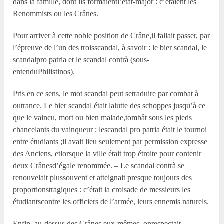
dans la famille, dont ils formaientl’état-major : c’étaient les
Renommists ou les Crânes.
Pour arriver à cette noble position de Crâne,il fallait passer, par
l’épreuve de l’un des troisscandal, à savoir : le bier scandal, le
scandalpro patria et le scandal contrà (sous-
entenduPhilistinos).
Pris en ce sens, le mot scandal peut setraduire par combat à
outrance. Le bier scandal était lalutte des schoppes jusqu’à ce
que le vaincu, mort ou bien malade,tombât sous les pieds
chancelants du vainqueur ; lescandal pro patria était le tournoi
entre étudiants ;il avait lieu seulement par permission expresse
des Anciens, etlorsque la ville était trop étroite pour contenir
deux Crânesd’égale renommée. – Le scandal contrà se
renouvelait plussouvent et atteignait presque toujours des
proportionstragiques : c’était la croisade de messieurs les
étudiantscontre les officiers de l’armée, leurs ennemis naturels.
Enfin, au-dessus des Crânes eux-mêmes, onrespectait,