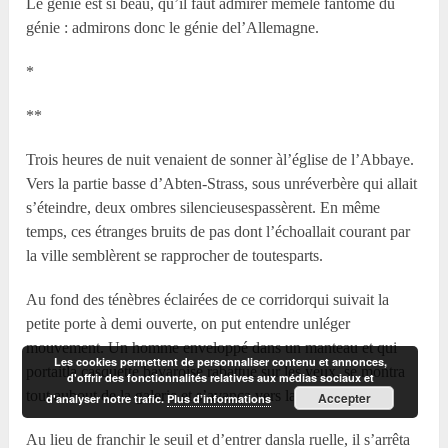
Le génie est si beau, qu’il faut admirer mêmele fantôme du
génie : admirons donc le génie del’Allemagne.
*
**
Trois heures de nuit venaient de sonner àl’église de l’Abbaye.
Vers la partie basse d’Abten-Strass, sous unréverbère qui allait
s’éteindre, deux ombres silencieusespassèrent. En même
temps, ces étranges bruits de pas dont l’échoallait courant par
la ville semblèrent se rapprocher de toutesparts.
Au fond des ténèbres éclairées de ce corridorqui suivait la
petite porte à demi ouverte, on put entendre unléger
mouvement. Un homme enveloppé dans un manteau et qui
Les cookies permettent de personnaliser contenu et annonces,
portaitla casquette bavaroise rabattue sur les yeux, se montra
d'offrir des fonctionnalités relatives aux médias sociaux et
tout aubout de la galerie et s’avança vers la porte.
Accepter
d'analyser notre trafic.
Plus d’informations
Au lieu de franchir le seuil et d’entrer dansla ruelle, il s’arrêta