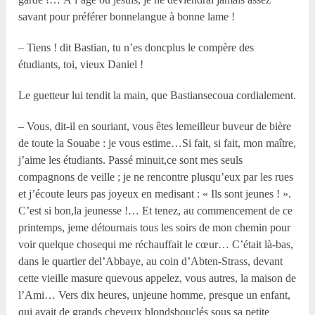
savant pour préférer bonnelangue à bonne lame !
– Tiens ! dit Bastian, tu n’es doncplus le compère des
étudiants, toi, vieux Daniel !
Le guetteur lui tendit la main, que Bastiansecoua cordialement.
– Vous, dit-il en souriant, vous êtes lemeilleur buveur de bière
de toute la Souabe : je vous estime…Si fait, si fait, mon maître,
j’aime les étudiants. Passé minuit,ce sont mes seuls
compagnons de veille ; je ne rencontre plusqu’eux par les rues
et j’écoute leurs pas joyeux en medisant : « Ils sont jeunes ! ».
C’est si bon,la jeunesse !… Et tenez, au commencement de ce
printemps, jeme détournais tous les soirs de mon chemin pour
voir quelque chosequi me réchauffait le cœur… C’était là-bas,
dans le quartier del’Abbaye, au coin d’Abten-Strass, devant
cette vieille masure quevous appelez, vous autres, la maison de
l’Ami… Vers dix heures, unjeune homme, presque un enfant,
qui avait de grands cheveux blondsbouclés sous sa petite