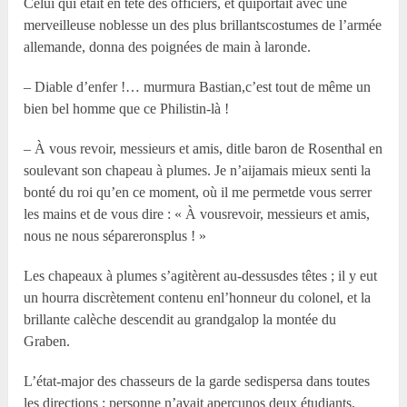
Celui qui était en tête des officiers, et quiportait avec une
merveilleuse noblesse un des plus brillantscostumes de l’armée
allemande, donna des poignées de main à laronde.
– Diable d’enfer !… murmura Bastian,c’est tout de même un
bien bel homme que ce Philistin-là !
– À vous revoir, messieurs et amis, ditle baron de Rosenthal en
soulevant son chapeau à plumes. Je n’aijamais mieux senti la
bonté du roi qu’en ce moment, où il me permetde vous serrer
les mains et de vous dire : « À vousrevoir, messieurs et amis,
nous ne nous sépareronsplus ! »
Les chapeaux à plumes s’agitèrent au-dessusdes têtes ; il y eut
un hourra discrètement contenu enl’honneur du colonel, et la
brillante calèche descendit au grandgalop la montée du
Graben.
L’état-major des chasseurs de la garde sedispersa dans toutes
les directions ; personne n’avait aperçunos deux étudiants,