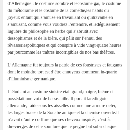
d’Allemagne : le costume sombre et lecostume gai, le costume
du mélodrame et le costume de la comédie,les habits du
joyeux enfant qui s’amuse en travaillant ou quitravaille en
s’amusant, comme vous voudrez l’entendre, et ledéguisement
lugubre du philosophe en herbe qui s’abrutit avec
dessophismes et de la bière, qui pâlit sur l’ennui des
rêvasseriespolitiques et qui conspire à vide vingt-quatre heures
par jourcomme les traîtres incorrigibles de nos bas théâtres.
L’Allemagne fut toujours la patrie de ces foustristes et fatigants
dont le moindre tort est d’être ennuyeux commeun in-quarto
d’illuminisme germanique.
L’étudiant au costume sinistre était grand,maigre, blême et
possédait une voix de basse-taille. Il portait laredingote
allemande, raide sous les aisselles comme une armure defer,
les larges braies de la Souabe antique et la chemise ouverte.Il
n’avait d’autre coiffure que ses cheveux inspirés, c’est-à-
direvierges de cette souillure que le peigne fait subir chaque