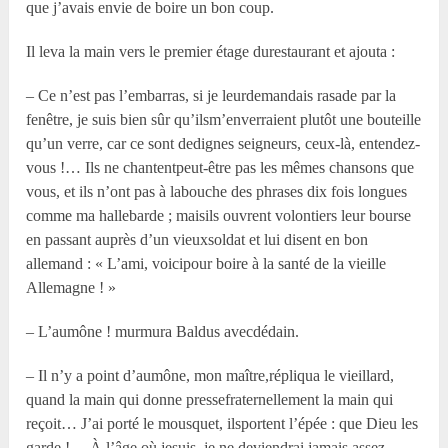
que j’avais envie de boire un bon coup.
Il leva la main vers le premier étage durestaurant et ajouta :
– Ce n’est pas l’embarras, si je leurdemandais rasade par la
fenêtre, je suis bien sûr qu’ilsm’enverraient plutôt une bouteille
qu’un verre, car ce sont dedignes seigneurs, ceux-là, entendez-
vous !… Ils ne chantentpeut-être pas les mêmes chansons que
vous, et ils n’ont pas à labouche des phrases dix fois longues
comme ma hallebarde ; maisils ouvrent volontiers leur bourse
en passant auprès d’un vieuxsoldat et lui disent en bon
allemand : « L’ami, voicipour boire à la santé de la vieille
Allemagne ! »
– L’aumône ! murmura Baldus avecdédain.
– Il n’y a point d’aumône, mon maître,répliqua le vieillard,
quand la main qui donne pressefraternellement la main qui
reçoit… J’ai porté le mousquet, ilsportent l’épée : que Dieu les
garde !… À l’âge où jesuis, je ne deviendrai jamais assez