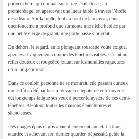
portecochère, qui donnait sur la rue, était close ; au
premierétage, on apercevait une lueur faible à travers l’étoffe
desrideaux. Sur la ruelle, tout au bout de la maison, dans
unenfoncement profond que surmonte une niche habitée par
une petiteVierge de granit, une porte basse s’ouvrait.
Du dehors, le regard, en le plongeant souscette voûte exiguë,
apercevait vaguement comme des ténèbresvisibles. C’était un
reflet douteux et rougeâtre jouant sur lesmurailles rugueuses
d’un long corridor.
Dans ce couloir, personne ne se montrait, etle passant curieux
qui se fût arrêté par hasard devant cettepoterne entr’ouverte
eût longtemps fatigué ses yeux à percer lemystère de ces demi-
ténèbres. Alentour, toutes les maisons étaientnoires et
silencieuses.
Des nuages épais et gris allaient lentement auciel. La lune,
attardée et achevant son dernier quartier, dépassaità peine la