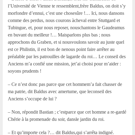
l’Université de Vienne te ressemblent,frère Baldus, on doit s’y
morfondre d’ennui, c’est une chosesûre !… Ici, nous dansons
comme des perdus, nous courons àcheval entre Stuttgard et
Tubingue, et, pour nous reposer, nouschantons le Gaudeamus
en buvant du meilleur !… Maisparlons plus bas ; nous
approchons du Graben, et si nousvoulons savoir au juste quel
est ce Philistin, il est bon de nenous point faire arrêter au
préalable par les patrouilles de lagarde du roi… Le conseil des
Anciens m’a confié une mission, jet’ai choisi pour m’aider :
soyons prudents !
– Ce n’est donc pas parce que cet hommem’a fait chasser de
ma patrie, dit Baldus avec amertume, que leconseil des
Anciens s’occupe de lui ?
– Non, répondit Bastian ; c’estparce que cet homme a re-gardé
Chérie à la promenade du soir, dansle jardin du roi.
– Et qu’importe cela ?… dit Baldus,qui s’arrêta indigné.