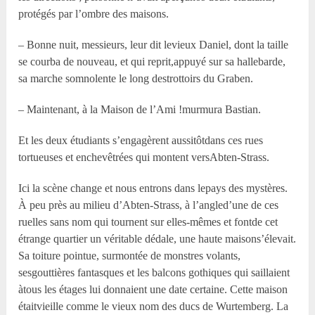
protégés par l’ombre des maisons.
– Bonne nuit, messieurs, leur dit levieux Daniel, dont la taille
se courba de nouveau, et qui reprit,appuyé sur sa hallebarde,
sa marche somnolente le long destrottoirs du Graben.
– Maintenant, à la Maison de l’Ami !murmura Bastian.
Et les deux étudiants s’engagèrent aussitôtdans ces rues
tortueuses et enchevêtrées qui montent versAbten-Strass.
Ici la scène change et nous entrons dans lepays des mystères.
À peu près au milieu d’Abten-Strass, à l’angled’une de ces
ruelles sans nom qui tournent sur elles-mêmes et fontde cet
étrange quartier un véritable dédale, une haute maisons’élevait.
Sa toiture pointue, surmontée de monstres volants,
sesgouttières fantasques et les balcons gothiques qui saillaient
àtous les étages lui donnaient une date certaine. Cette maison
étaitvieille comme le vieux nom des ducs de Wurtemberg. La