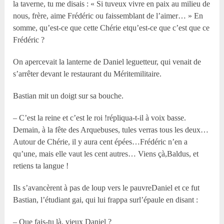
la taverne, tu me disais : « Si tuveux vivre en paix au milieu de
nous, frère, aime Frédéric ou faissemblant de l’aimer… » En
somme, qu’est-ce que cette Chérie etqu’est-ce que c’est que ce
Frédéric ?
On apercevait la lanterne de Daniel leguetteur, qui venait de
s’arrêter devant le restaurant du Méritemilitaire.
Bastian mit un doigt sur sa bouche.
– C’est la reine et c’est le roi !répliqua-t-il à voix basse.
Demain, à la fête des Arquebuses, tules verras tous les deux…
Autour de Chérie, il y aura cent épées…Frédéric n’en a
qu’une, mais elle vaut les cent autres… Viens çà,Baldus, et
retiens ta langue !
Ils s’avancèrent à pas de loup vers le pauvreDaniel et ce fut
Bastian, l’étudiant gai, qui lui frappa surl’épaule en disant :
– Que fais-tu là, vieux Daniel ?