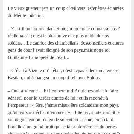
Le vieux guetteur jeta un coup d’œil vers lesfenêtres éclairées
du Mérite militaire.
– Y a-t-il un homme dans Stuttgard qui nele connaisse pas ?
répliqua-t-il ; c’est le plus brave etle plus noble de nos
soldats… Le caprice des chambellans, desconseillers et autres
gens de cour l’avait éloigné de son pays,mais notre roi
Guillaume l’a rappelé de l’exil…
– C’était à Vienne qu’il était, n’est-cepas ? demanda encore
Bastian, qui échangea un coup d’œil avecBaldus.
– Oui, à Vienne… Et l’empereur d’Autrichevoulait le faire
général, pour le garder auprès de lui ; et ila répondu à
l’empereur : « Sire, j’aime mieux être soldatdans mon pays,
qu’ailleurs maréchal d’empire ! » – Ettenez, s’interrompit le
vieux guetteur au milieu de sonenthousiasme, en prêtant
l’oreille à un grand bruit qui se faisaitderrière les draperies
closes de la taverne, si vous voulez levoir, vous n’avez qu’à