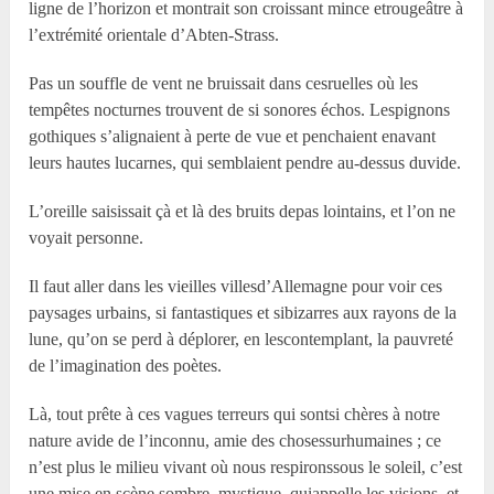
ligne de l’horizon et montrait son croissant mince etrougeâtre à
l’extrémité orientale d’Abten-Strass.
Pas un souffle de vent ne bruissait dans cesruelles où les
tempêtes nocturnes trouvent de si sonores échos. Lespignons
gothiques s’alignaient à perte de vue et penchaient enavant
leurs hautes lucarnes, qui semblaient pendre au-dessus duvide.
L’oreille saisissait çà et là des bruits depas lointains, et l’on ne
voyait personne.
Il faut aller dans les vieilles villesd’Allemagne pour voir ces
paysages urbains, si fantastiques et sibizarres aux rayons de la
lune, qu’on se perd à déplorer, en lescontemplant, la pauvreté
de l’imagination des poètes.
Là, tout prête à ces vagues terreurs qui sontsi chères à notre
nature avide de l’inconnu, amie des chosessurhumaines ; ce
n’est plus le milieu vivant où nous respironssous le soleil, c’est
une mise en scène sombre, mystique, quiappelle les visions, et