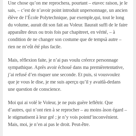
Une chose qu’on me reprochera, pourtant – etavec raison, je le
sais, – c’est de n’avoir point introduit unpersonnage, un ancien
élève de l’École Polytechnique, par exemple,qui, tout le long
du volume, aurait dit son fait au Voleur. Ilaurait suffi de le faire
apparaître deux ou trois fois par chapitreet, en vérité, – à
condition de ne changer son costume que de tempsà autre –
rien ne m’eût été plus facile.
Mais, réflexion faite, je n’ai pas voulu créerce personnage
sympathique. Après avoir échoué dans ma premièretentative,
j’ai refusé d’en risquer une seconde. Et puis, si vousvoulez
que je vous le dise, je me suis aperçu qu’il y avaitlà-dedans
une question de conscience.
Moi qui ai volé le Voleur, je ne puis guère leflétrir. Que
d’autres, qui n’ont rien à se reprocher – au moins àson égard –
le stigmatisent à leur gré ; je n’y vois pointd’inconvénient.
Mais, moi, je n’en ai pas le droit. Peut-être.