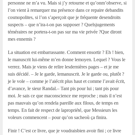
personne ne m’a vu. Mais si j’y retourne et qu’onm’observe, si
l’on vient à remarquer ma présence dans ce repaire debandits
cosmopolites, si l’on s’aperçoit que je fréquente desendroits
suspects – que n’ira-t-on pas supposer ? Quelsjugements
téméraires ne portera-t-on pas sur ma vie privée ?Que diront
mes ennemis ?
La situation est embarrassante. Comment ensortir ? Eh ! bien,
le manuscrit lui-même m’en donne lemoyen. Lequel ? Vous le
verrez. Mais je viens de relire lesdernières pages – et je me
suis décidé. – Je le garde, lemanuscrit. Je le garde ou, plutôt ?
je le vole – comme je l’aiécrit plus haut et comme l’avait écrit,
d’avance, le sieur Randal.– Tant pis pour lui ; tant pis pour
moi. Je sais ce que maconscience me reproche ; mais il n’est
pas mauvais qu’on rendela pareille aux filous, de temps en
temps. En fait de respect de lapropriété, que Messieurs les
voleurs commencent – pour qu’on sacheoù ça finira.
Finir ! C’est ce livre, que je voudraisbien avoir fini ; ce livre