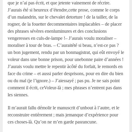
que je n’ai pas écrit, et que jetente vainement de récrire.
J’aurais été si heureux d’étendre,cette prose, comme le corps
d’un malandrin, sur le chevalet detorture ! de la tailler, de la
rogner, de la fouetter decommentaires implacables – de placer
des phrases sévères enenluminures et des conclusions
vengeresses en culs-de-lampe !– J’aurais voulu moraliser –
moraliser à tour de bras. – C’auraitété si beau, n’est-ce pas ?
un bon jugement, rendu par un bonmagistrat, qui eût envoyé le
voleur dans une bonne prison, pour unebonne paire d’années !
J’aurais voulu mettre le repentir àcôté du forfait, le remords en
face du crime – et aussi parler desprisons, pour en dire du bien
ou du mal (je l’ignore.) – J’aiessayé ; pas pu. Je ne sais point
comment il écrit, ceVoleur-là ; mes phrases n’entrent pas dans
les siennes.
Il m’aurait fallu démolir le manuscrit d’unbout à l’autre, et le
reconstruire entièrement ; mais jemanque d’expérience pour
ces choses-là. Qu’on ne m’en garde pasrancune.