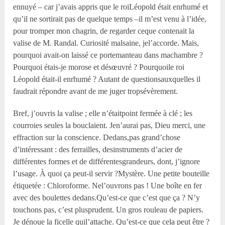
ennuyé – car j’avais appris que le roiLéopold était enrhumé et
qu’il ne sortirait pas de quelque temps –il m’est venu à l’idée,
pour tromper mon chagrin, de regarder ceque contenait la
valise de M. Randal. Curiosité malsaine, jel’accorde. Mais,
pourquoi avait-on laissé ce portemanteau dans machambre ?
Pourquoi étais-je morose et désœuvré ? Pourquoile roi
Léopold était-il enrhumé ? Autant de questionsauxquelles il
faudrait répondre avant de me juger tropsévèrement.
Bref, j’ouvris la valise ; elle n’étaitpoint fermée à clé ; les
courroies seules la bouclaient. Jen’aurai pas, Dieu merci, une
effraction sur la conscience. Dedans,pas grand’chose
d’intéressant : des ferrailles, desinstruments d’acier de
différentes formes et de différentesgrandeurs, dont, j’ignore
l’usage. À quoi ça peut-il servir ?Mystère. Une petite bouteille
étiquetée : Chloroforme. Nel’ouvrons pas ! Une boîte en fer
avec des boulettes dedans.Qu’est-ce que c’est que ça ? N’y
touchons pas, c’est plusprudent. Un gros rouleau de papiers.
Je dénoue la ficelle quil’attache. Qu’est-ce que cela peut être ?