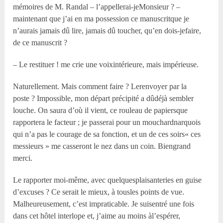
mémoires de M. Randal – l’appellerai-jeMonsieur ? –
maintenant que j’ai en ma possession ce manuscritque je
n’aurais jamais dû lire, jamais dû toucher, qu’en dois-jefaire,
de ce manuscrit ?
– Le restituer ! me crie une voixintérieure, mais impérieuse.
Naturellement. Mais comment faire ? Lerenvoyer par la
poste ? Impossible, mon départ précipité a dûdéjà sembler
louche. On saura d’où il vient, ce rouleau de papiersque
rapportera le facteur ; je passerai pour un mouchardnarquois
qui n’a pas le courage de sa fonction, et un de ces soirs« ces
messieurs » me casseront le nez dans un coin. Biengrand
merci.
Le rapporter moi-même, avec quelquesplaisanteries en guise
d’excuses ? Ce serait le mieux, à tousles points de vue.
Malheureusement, c’est impraticable. Je suisentré une fois
dans cet hôtel interlope et, j’aime au moins àl’espérer,