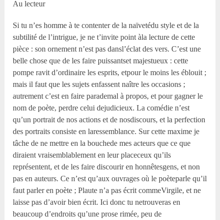
Au lecteur
Si tu n’es homme à te contenter de la naïvetédu style et de la
subtilité de l’intrigue, je ne t’invite point àla lecture de cette
pièce : son ornement n’est pas dansl’éclat des vers. C’est une
belle chose que de les faire puissantset majestueux : cette
pompe ravit d’ordinaire les esprits, etpour le moins les éblouit ;
mais il faut que les sujets enfassent naître les occasions ;
autrement c’est en faire parademal à propos, et pour gagner le
nom de poète, perdre celui dejudicieux. La comédie n’est
qu’un portrait de nos actions et de nosdiscours, et la perfection
des portraits consiste en laressemblance. Sur cette maxime je
tâche de ne mettre en la bouchede mes acteurs que ce que
diraient vraisemblablement en leur placeceux qu’ils
représentent, et de les faire discourir en honnêtesgens, et non
pas en auteurs. Ce n’est qu’aux ouvrages où le poèteparle qu’il
faut parler en poète ; Plaute n’a pas écrit commeVirgile, et ne
laisse pas d’avoir bien écrit. Ici donc tu netrouveras en
beaucoup d’endroits qu’une prose rimée, peu de