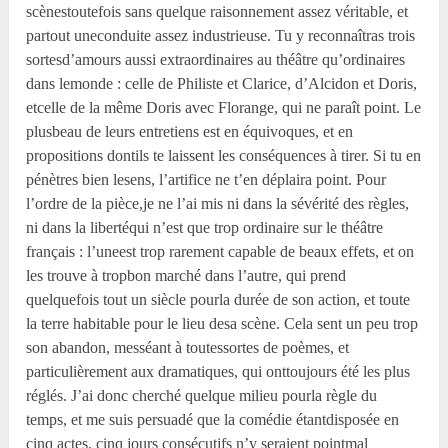
scènestoutefois sans quelque raisonnement assez véritable, et
partout uneconduite assez industrieuse. Tu y reconnaîtras trois
sortesd’amours aussi extraordinaires au théâtre qu’ordinaires
dans lemonde : celle de Philiste et Clarice, d’Alcidon et Doris,
etcelle de la même Doris avec Florange, qui ne paraît point. Le
plusbeau de leurs entretiens est en équivoques, et en
propositions dontils te laissent les conséquences à tirer. Si tu en
pénètres bien lesens, l’artifice ne t’en déplaira point. Pour
l’ordre de la pièce,je ne l’ai mis ni dans la sévérité des règles,
ni dans la libertéqui n’est que trop ordinaire sur le théâtre
français : l’uneest trop rarement capable de beaux effets, et on
les trouve à tropbon marché dans l’autre, qui prend
quelquefois tout un siècle pourla durée de son action, et toute
la terre habitable pour le lieu desa scène. Cela sent un peu trop
son abandon, messéant à toutessortes de poèmes, et
particulièrement aux dramatiques, qui onttoujours été les plus
réglés. J’ai donc cherché quelque milieu pourla règle du
temps, et me suis persuadé que la comédie étantdisposée en
cinq actes, cinq jours consécutifs n’y seraient pointmal