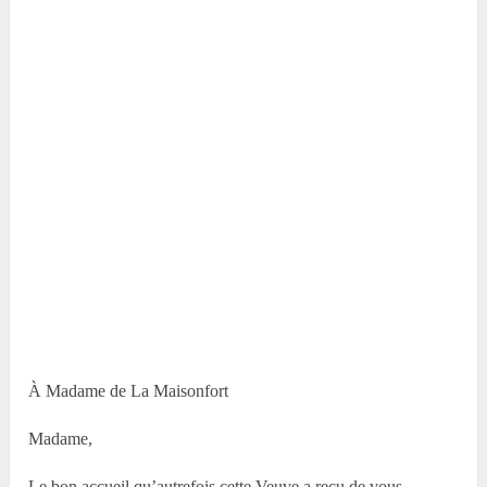
À Madame de La Maisonfort
Madame,
Le bon accueil qu’autrefois cette Veuve a reçu de vous