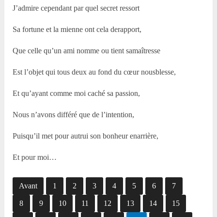
J’admire cependant par quel secret ressort
Sa fortune et la mienne ont cela derapport,
Que celle qu’un ami nomme ou tient samaîtresse
Est l’objet qui tous deux au fond du cœur nousblesse,
Et qu’ayant comme moi caché sa passion,
Nous n’avons différé que de l’intention,
Puisqu’il met pour autrui son bonheur enarrière,
Et pour moi…
Avant
1
2
3
4
5
6
7
8
9
10
11
12
13
14
15