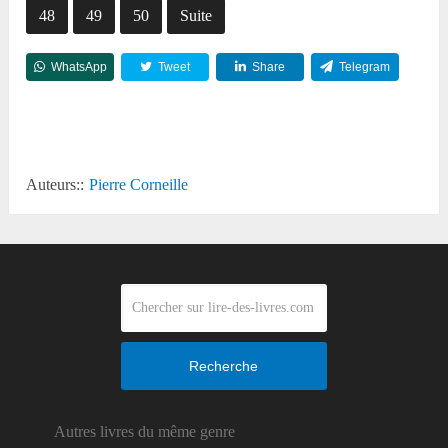
48
49
50
Suite
WhatsApp
Tweet
Share
Telegram
Reddit
Auteurs::
Pierre Corneille
Recherche
Autres livres du même genre