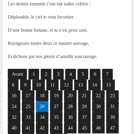
Les destins ennemis t’ont fait naître cefrère ;
Déplorable, le ciel te veut favoriser
D’une bonne fortune, et tu n’en peux user.
Rejoignons toutes deux ce naturel sauvage,
Et tâchons par nos pleurs d’amollir soncourage.
Avant
1
2
3
4
5
6
7
8
9
10
11
12
13
14
15
16
17
18
19
20
21
22
23
24
25
26
27
28
29
30
31
32
33
34
35
36
37
38
39
40
41
42
43
44
45
46
47