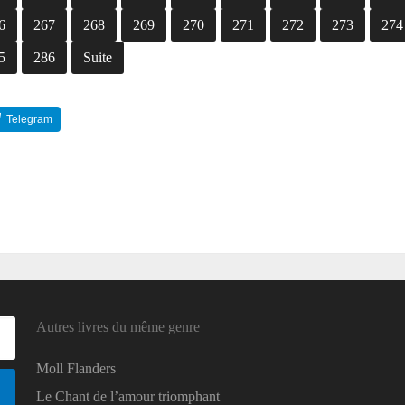
6
267
268
269
270
271
272
273
274
5
286
Suite
Telegram
Reddit
Autres livres du même genre
Moll Flanders
Le Chant de l’amour triomphant