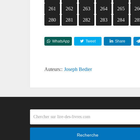
261
262
263
264
265
26
280
281
282
283
284
28
WhatsApp
Tweet
Share
Auteurs::
Joseph Bedier
Recherche