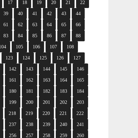
17
18
19
20
21
22
39
40
41
42
43
44
61
62
63
64
65
66
83
84
85
86
87
88
104
105
106
107
108
123
124
125
126
127
142
143
144
145
146
161
162
163
164
165
180
181
182
183
184
199
200
201
202
203
218
219
220
221
222
237
238
239
240
241
256
257
258
259
260