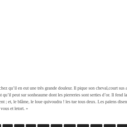
 qu’il en eut une très grande douleur. Il pique son cheval,court sus au
t qu’il peut sur sonheaume dont les pierreries sont serties d’or. Il fend la 
 ; et, le blâme, le loue quivoudra ! les tue tous deux. Les païens dise
vous et letort. »