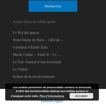
Recherche
Autres livres du même genre
Le Roi des gueux
Notre Dame de Paris – 1482 de …
Germinal d’Emile Zola
Micah Clarke – Tome II – Le …
Le Feu- Journal d’une Escouade
Le Voleur
Scènes de la vie de jeunesse
Les cookies permettent de personnaliser contenu et annonces,
d'offrir des fonctionnalités relatives aux médias sociaux et
Accepter
d'analyser notre trafic.
Plus d’informations
Lire des livres en ligne
Copyright © 2026.
mentions légales