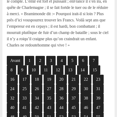
le compte. L’émir est fort et puissant ; enFrance il s’en ira, en
quête de Charlemagne ; il se fait fortde le tuer ou de le réduire
à merci. » Bramimonde dit :« Pourquoi irait-il si loin ? Plus
près d’ici vouspourrez trouver les Francs. Voilà sept ans que
l’empereur est en cepays ; il est hardi, bon combattant ; il
mourrait plutôtque de fuir d’un champ de bataille ; sous le ciel
il n’y a roiqu’il craigne plus qu’on craindrait un enfant.
Charles ne redoutehomme qui vive ! »
Avant
1
2
3
4
5
6
7
8
9
10
11
12
13
14
15
16
17
18
19
20
21
22
23
24
25
26
27
28
29
30
31
32
33
34
35
36
37
38
39
40
41
42
43
44
45
46
47
48
49
50
51
52
53
54
55