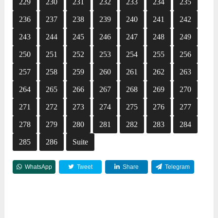
229
230
231
232
233
234
235
236
237
238
239
240
241
242
243
244
245
246
247
248
249
250
251
252
253
254
255
256
257
258
259
260
261
262
263
264
265
266
267
268
269
270
271
272
273
274
275
276
277
278
279
280
281
282
283
284
285
286
Suite
WhatsApp
Tweet
Share
Telegram
Reddit