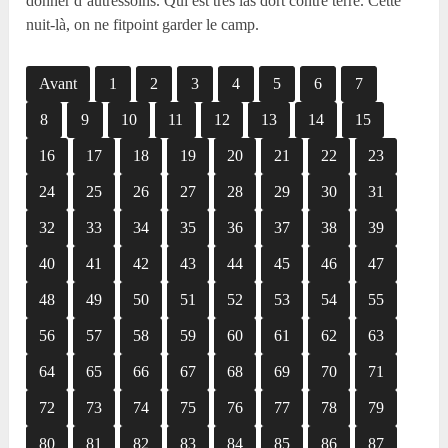
donner d’autressoins. Qui est très las dort contre terre. Cette
nuit-là, on ne fitpoint garder le camp.
Avant
1
2
3
4
5
6
7
8
9
10
11
12
13
14
15
16
17
18
19
20
21
22
23
24
25
26
27
28
29
30
31
32
33
34
35
36
37
38
39
40
41
42
43
44
45
46
47
48
49
50
51
52
53
54
55
56
57
58
59
60
61
62
63
64
65
66
67
68
69
70
71
72
73
74
75
76
77
78
79
80
81
82
83
84
85
86
87