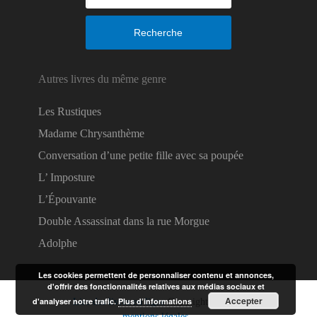
Recherche
Autres livres du même genre
Les Rustiques
Madame Chrysanthème
Conversation d’une petite fille avec sa poupée
L’ Imposture
L’Épouvante
Double Assassinat dans la rue Morgue
Adolphe
Les cookies permettent de personnaliser contenu et annonces,
d'offrir des fonctionnalités relatives aux médias sociaux et
Accepter
d'analyser notre trafic.
Plus d’informations
Lire des livres en ligne
Copyright © 2026.
mentions légales