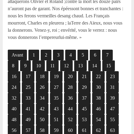
attaquerons Olivier et Roland ;contre la mort les douze pairs
n’auront pas de garant. Nos épéessont bonnes et tranchantes :
nous les ferons vermeilles desang chaud. Les Français
mourront, Charles en pleurera ; laTerre des Aïeux, nous vous
la donnerons. Venez-y, roi ; envérité, vous le verrez : nous
vous donnerons l’empereurlui-même. »
Avant
1
2
3
4
5
6
7
8
9
10
11
12
13
14
15
16
17
18
19
20
21
22
23
24
25
26
27
28
29
30
31
32
33
34
35
36
37
38
39
40
41
42
43
44
45
46
47
48
49
50
51
52
53
54
55
56
57
58
59
60
61
62
63