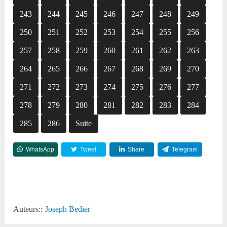
243
244
245
246
247
248
249
250
251
252
253
254
255
256
257
258
259
260
261
262
263
264
265
266
267
268
269
270
271
272
273
274
275
276
277
278
279
280
281
282
283
284
285
286
Suite
WhatsApp
Tweet
Share
Telegram
Reddit
Auteurs::
Joseph Bedier