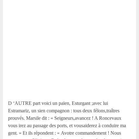
D ‘AUTRE part voici un païen, Esturgant ;avec lui
Estramariz, un sien compagnon : tous deux félons,traîtres
prouvés. Marsile dit : « Seigneurs,avancez ! A Roncevaux
vous irez au passage des ports, et vousaiderez à conduire ma
gent. » Et ils répondent : « Avotre commandement ! Nous