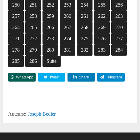
250
251
252
253
254
255
256
257
258
259
260
261
262
263
264
265
266
267
268
269
270
271
272
273
274
275
276
277
278
279
280
281
282
283
284
285
286
Suite
WhatsApp
Tweet
Share
Telegram
Reddit
Auteurs::
Joseph Bedier