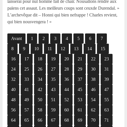
laisserai pour nul homme fait de chair. Nousallons rendre aux
païens cet assaut. Les meilleurs coups sont ceuxde Durendal. »
L’archevêque dit – Honni qui bien nefrappe ! Charles revient,
qui bien nousvengera ! »
Avant
1
2
3
4
5
6
7
8
9
10
11
12
13
14
15
16
17
18
19
20
21
22
23
24
25
26
27
28
29
30
31
32
33
34
35
36
37
38
39
40
41
42
43
44
45
46
47
48
49
50
51
52
53
54
55
56
57
58
59
60
61
62
63
64
65
66
67
68
69
70
71