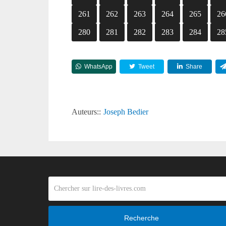
261
262
263
264
265
26
280
281
282
283
284
28
WhatsApp
Tweet
Share
Auteurs::
Joseph Bedier
Recherche