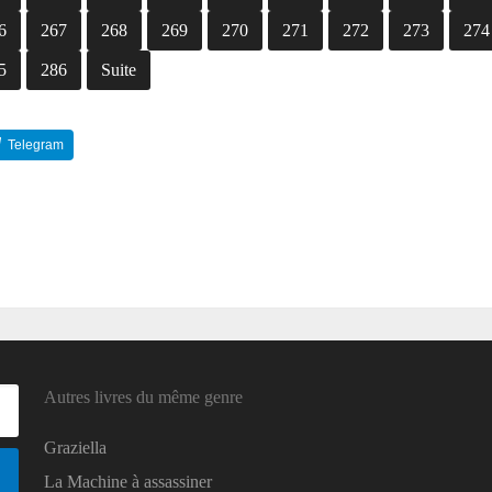
6
267
268
269
270
271
272
273
274
5
286
Suite
Telegram
Reddit
Autres livres du même genre
Graziella
La Machine à assassiner