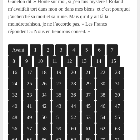
Ganelon dit :« Honte sur moi, si j’en fais mystère ! Roland
m’avaitfait tort dans mon or, dans mes biens, et c’est pourquoi
j’aicherché sa mort et sa ruine. Mais qu’il y ait là la
moindretrahison, je ne l’accorde pas. » Les Francs
répondent :« Nous en tiendrons conseil. »
Avant
1
2
3
4
5
6
7
8
9
10
11
12
13
14
15
16
17
18
19
20
21
22
23
24
25
26
27
28
29
30
31
32
33
34
35
36
37
38
39
40
41
42
43
44
45
46
47
48
49
50
51
52
53
54
55
56
57
58
59
60
61
62
63
64
65
66
67
68
69
70
71