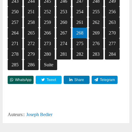
243
244
245
246
247
248
249
250
251
252
253
254
255
256
257
258
259
260
261
262
263
264
265
266
267
268
269
270
271
272
273
274
275
276
277
278
279
280
281
282
283
284
285
286
Suite
WhatsApp
Tweet
Share
Telegram
Reddit
Auteurs::
Joseph Bedier