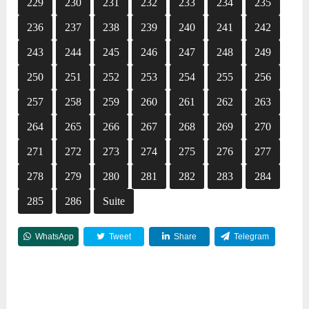
229
230
231
232
233
234
235
236
237
238
239
240
241
242
243
244
245
246
247
248
249
250
251
252
253
254
255
256
257
258
259
260
261
262
263
264
265
266
267
268
269
270
271
272
273
274
275
276
277
278
279
280
281
282
283
284
285
286
Suite
WhatsApp
Tweet
Share
Telegram
Reddit