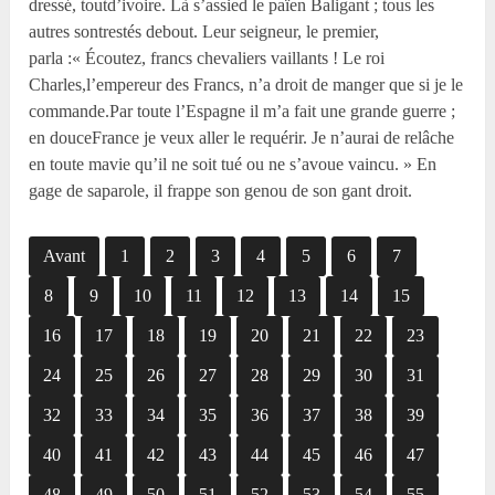
dressé, toutd’ivoire. Là s’assied le païen Baligant ; tous les
autres sontrestés debout. Leur seigneur, le premier,
parla :« Écoutez, francs chevaliers vaillants ! Le roi
Charles,l’empereur des Francs, n’a droit de manger que si je le
commande.Par toute l’Espagne il m’a fait une grande guerre ;
en douceFrance je veux aller le requérir. Je n’aurai de relâche
en toute mavie qu’il ne soit tué ou ne s’avoue vaincu. » En
gage de saparole, il frappe son genou de son gant droit.
Avant
1
2
3
4
5
6
7
8
9
10
11
12
13
14
15
16
17
18
19
20
21
22
23
24
25
26
27
28
29
30
31
32
33
34
35
36
37
38
39
40
41
42
43
44
45
46
47
48
49
50
51
52
53
54
55