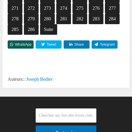
271
272
273
274
275
276
277
278
279
280
281
282
283
284
285
286
Suite
WhatsApp
Tweet
Share
Telegram
Reddit
Auteurs::
Joseph Bedier