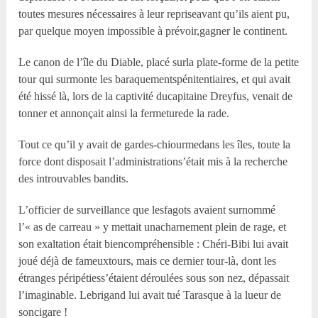
toutes mesures nécessaires à leur repriseavant qu’ils aient pu,
par quelque moyen impossible à prévoir,gagner le continent.
Le canon de l’île du Diable, placé surla plate-forme de la petite
tour qui surmonte les baraquementspénitentiaires, et qui avait
été hissé là, lors de la captivité ducapitaine Dreyfus, venait de
tonner et annonçait ainsi la fermeturede la rade.
Tout ce qu’il y avait de gardes-chiourmedans les îles, toute la
force dont disposait l’administrations’était mis à la recherche
des introuvables bandits.
L’officier de surveillance que lesfagots avaient surnommé
l’« as de carreau » y mettait unacharnement plein de rage, et
son exaltation était biencompréhensible : Chéri-Bibi lui avait
joué déjà de fameuxtours, mais ce dernier tour-là, dont les
étranges péripétiess’étaient déroulées sous son nez, dépassait
l’imaginable. Lebrigand lui avait tué Tarasque à la lueur de
soncigare !