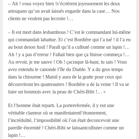
– Ah ! vous voyez bien !s’écrièrent joyeusement les deux
artoupans qu’on avait laissés engarde dans la case… Nos
clients ne veulent pas lecroire !…
– Il est mort dans lesbambous ! C’est le commandant lui-même
qui commandait labattue. Et c’est Bordière qui l’a tué ! il l’a eu
au bout deson fusil ! Paraît qu’il a culbuté comme un lapin !…
Ah ! y a pas d’erreur ! Fallait bien que ça finisse commeça !…
Au revoir, je me sauve ! Oh ! çacraque là-haut, tu sais ! Vous
avez entendu le canonde l’île du Diable. Y a du gros temps
dans la chiourme ! Maisil y aura de la gratte pour ceux qui
découvriront les quatreautres ! Bordière a de la veine ! Il va se
faire un bonmois avec la peau de Chéri-Bibi !… »
Et l’homme était reparti. La porterefermée, il y eut une
véritable clameur où se manifestaientl’étonnement,
l’incrédulité, l’impossibilité où l’on était deconcevoir une
pareille énormité ! Chéri-Bibi se laissantculbuter comme un
lapin !…