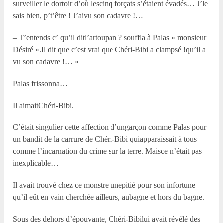
surveiller le dortoir d’où lescinq forçats s’étaient évadés… J’le
sais bien, p’t’être ! J’aivu son cadavre !…
– T’entends c’ qu’il ditl’artoupan ? souffla à Palas « monsieur
Désiré ».Il dit que c’est vrai que Chéri-Bibi a clampsé !qu’il a
vu son cadavre !… »
Palas frissonna…
Il aimaitChéri-Bibi.
C’était singulier cette affection d’ungarçon comme Palas pour
un bandit de la carrure de Chéri-Bibi quiapparaissait à tous
comme l’incarnation du crime sur la terre. Maisce n’était pas
inexplicable…
Il avait trouvé chez ce monstre unepitié pour son infortune
qu’il eût en vain cherchée ailleurs, aubagne et hors du bagne.
Sous des dehors d’épouvante, Chéri-Bibilui avait révélé des