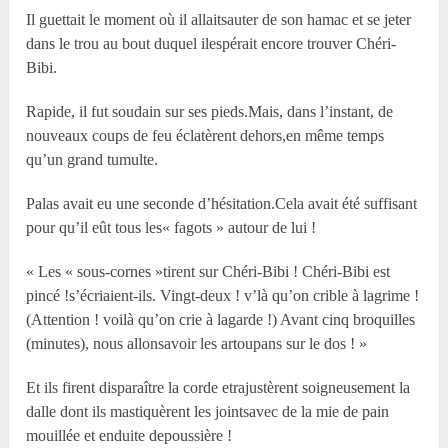
Il guettait le moment où il allaitsauter de son hamac et se jeter
dans le trou au bout duquel ilespérait encore trouver Chéri-
Bibi.
Rapide, il fut soudain sur ses pieds.Mais, dans l’instant, de
nouveaux coups de feu éclatèrent dehors,en même temps
qu’un grand tumulte.
Palas avait eu une seconde d’hésitation.Cela avait été suffisant
pour qu’il eût tous les« fagots » autour de lui !
« Les « sous-cornes »tirent sur Chéri-Bibi ! Chéri-Bibi est
pincé !s’écriaient-ils. Vingt-deux ! v’là qu’on crible à lagrime !
(Attention ! voilà qu’on crie à lagarde !) Avant cinq broquilles
(minutes), nous allonsavoir les artoupans sur le dos ! »
Et ils firent disparaître la corde etrajustèrent soigneusement la
dalle dont ils mastiquèrent les jointsavec de la mie de pain
mouillée et enduite depoussière !