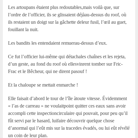
Les artoupans étaient plus redoutables,mais voilà que, sur
l’ordre de l’officier, ils se glissaient déjàau-dessus du roof, où
ils restaient un doigt sur la gâchette deleur fusil, l’œil au guet,
fouillant la nuit.
Les bandits les entendaient remuerau-dessus d’eux.
Ce fut l’officier lui-même qui détachales chaînes et les rejeta,
d’un geste, au fond du roof où ellesvinrent tomber sur Fric-
Frac et le Bêcheur, qui ne dirent pasouf !
Et la chaloupe se mettait enmarche !
Elle faisait d’abord le tour de l’île àtoute vitesse. Évidemment
« l’as de carreau » ne voulaitpoint quitter ces eaux sans avoir
accompli cette inspectioncirculaire qui pouvait, pour peu qu’il
fût servi par le hasard, luifaire découvrir quelque chose
d’anormal qui l’eût mis sur la tracedes évadés, ou lui eût révélé
un coin de leur plan.