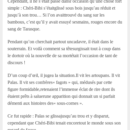
Cependant, il ne s’était passé dansl’occasion qu’une chose fort
simple : Chéri-Bibi s’étaitglissé sous bois jusqu’au réduit et
jusqu’à son trou… Si l’on avaittrouvé du sang sur les
bambous, c’est qu’il y avait essuyé sesmains, rouges encore du
sang de Tarasque.
Pendant qu’on cherchait partout uncadavre, il était dans le
souterrain. Et voilà comment sa têtesurgissait tout à coup dans
le dortoir où la nouvelle de sa mortétait l’occasion de tant de
discours !
D’un coup d’œil, il jugea la situation.Il vit les artoupans. Il vit
Palas. Il vit ses confrères« fagots » qui, médusés par cette
figure formidable,retenaient l’immense éclat de rire dont ils
étaient prêts à saluerune apparition qui donnait un si parfait
démenti aux histoires des« sous-cornes ».
Ce fut rapide : Palas se glissajusqu’au trou et y disparut,
cependant que Chéri-Bibi tenait encoretout le monde sous son
regard de fauve.