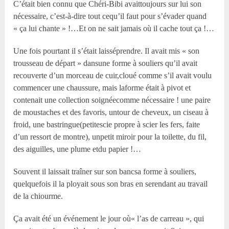
C’était bien connu que Chéri-Bibi avaittoujours sur lui son
nécessaire, c’est-à-dire tout cequ’il faut pour s’évader quand
« ça lui chante » !…Et on ne sait jamais où il cache tout ça !…
Une fois pourtant il s’était laisséprendre. Il avait mis « son
trousseau de départ » dansune forme à souliers qu’il avait
recouverte d’un morceau de cuir,cloué comme s’il avait voulu
commencer une chaussure, mais laforme était à pivot et
contenait une collection soignéecomme nécessaire ! une paire
de moustaches et des favoris, untour de cheveux, un ciseau à
froid, une bastringue(petitescie propre à scier les fers, faite
d’un ressort de montre), unpetit miroir pour la toilette, du fil,
des aiguilles, une plume etdu papier !…
Souvent il laissait traîner sur son bancsa forme à souliers,
quelquefois il la ployait sous son bras en serendant au travail
de la chiourme.
Ça avait été un événement le jour où« l’as de carreau », qui