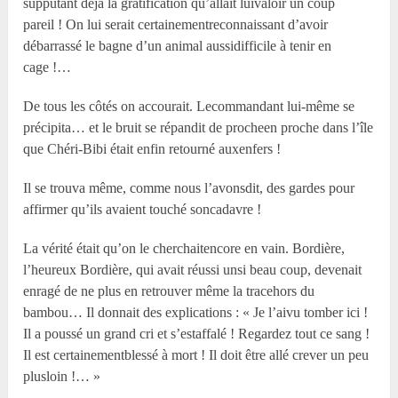
supputant déjà la gratification qu’allait luivaloir un coup
pareil ! On lui serait certainementreconnaissant d’avoir
débarrassé le bagne d’un animal aussidifficile à tenir en
cage !…
De tous les côtés on accourait. Lecommandant lui-même se
précipita… et le bruit se répandit de procheen proche dans l’île
que Chéri-Bibi était enfin retourné auxenfers !
Il se trouva même, comme nous l’avonsdit, des gardes pour
affirmer qu’ils avaient touché soncadavre !
La vérité était qu’on le cherchaitencore en vain. Bordière,
l’heureux Bordière, qui avait réussi unsi beau coup, devenait
enragé de ne plus en retrouver même la tracehors du
bambou… Il donnait des explications : « Je l’aivu tomber ici !
Il a poussé un grand cri et s’estaffalé ! Regardez tout ce sang !
Il est certainementblessé à mort ! Il doit être allé crever un peu
plusloin !… »