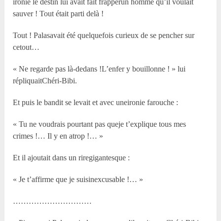
ironie le destin lui avait fait frapperun homme qu’il voulait
sauver ! Tout était parti delà !
Tout ! Palasavait été quelquefois curieux de se pencher sur
cetout…
« Ne regarde pas là-dedans !L’enfer y bouillonne ! » lui
répliquaitChéri-Bibi.
Et puis le bandit se levait et avec uneironie farouche :
« Tu ne voudrais pourtant pas queje t’explique tous mes
crimes !… Il y en atrop !… »
Et il ajoutait dans un riregigantesque :
« Je t’affirme que je suisinexcusable !… »
…………………………