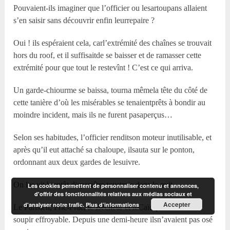
Pouvaient-ils imaginer que l’officier ou lesartoupans allaient
s’en saisir sans découvrir enfin leurrepaire ?
Oui ! ils espéraient cela, carl’extrémité des chaînes se trouvait
hors du roof, et il suffisaitde se baisser et de ramasser cette
extrémité pour que tout le restevînt ! C’est ce qui arriva.
Un garde-chiourme se baissa, tourna mêmela tête du côté de
cette tanière d’où les misérables se tenaientprêts à bondir au
moindre incident, mais ils ne furent pasaperçus…
Selon ses habitudes, l’officier renditson moteur inutilisable, et
après qu’il eut attaché sa chaloupe, ilsauta sur le ponton,
ordonnant aux deux gardes de lesuivre.
On les vit bientôt disparaître toustrois dans la nuit.
Les cookies permettent de personnaliser contenu et annonces,
d'offrir des fonctionnalités relatives aux médias sociaux et
Accepter
d'analyser notre trafic.
Plus d’informations
Le Parisien, Fric-Frac, le Bêcheur et leCaïd poussèrent un
soupir effroyable. Depuis une demi-heure ilsn’avaient pas osé