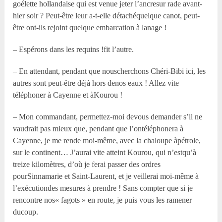
goélette hollandaise qui est venue jeter l’ancresur rade avant-
hier soir ? Peut-être leur a-t-elle détachéquelque canot, peut-
être ont-ils rejoint quelque embarcation à lanage !
– Espérons dans les requins !fit l’autre.
– En attendant, pendant que nouscherchons Chéri-Bibi ici, les
autres sont peut-être déjà hors denos eaux ! Allez vite
téléphoner à Cayenne et àKourou !
– Mon commandant, permettez-moi devous demander s’il ne
vaudrait pas mieux que, pendant que l’ontéléphonera à
Cayenne, je me rende moi-même, avec la chaloupe àpétrole,
sur le continent… J’aurai vite atteint Kourou, qui n’estqu’à
treize kilomètres, d’où je ferai passer des ordres
pourSinnamarie et Saint-Laurent, et je veillerai moi-même à
l’exécutiondes mesures à prendre ! Sans compter que si je
rencontre nos« fagots » en route, je puis vous les ramener
ducoup.