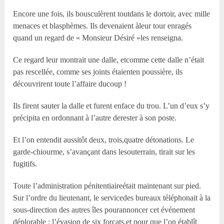
Encore une fois, ils bousculèrent toutdans le dortoir, avec mille
menaces et blasphèmes. Ils devenaient àleur tour enragés
quand un regard de « Monsieur Désiré »les renseigna.
Ce regard leur montrait une dalle, etcomme cette dalle n’était
pas rescellée, comme ses joints étaienten poussière, ils
découvrirent toute l’affaire ducoup !
Ils firent sauter la dalle et furent enface du trou. L’un d’eux s’y
précipita en ordonnant à l’autre derester à son poste.
Et l’on entendit aussitôt deux, trois,quatre détonations. Le
garde-chiourme, s’avançant dans lesouterrain, tirait sur les
fugitifs.
Toute l’administration pénitentiaireétait maintenant sur pied.
Sur l’ordre du lieutenant, le servicedes bureaux téléphonait à la
sous-direction des autres îles pourannoncer cet événement
déplorable : l’évasion de six forçats,et pour que l’on établît