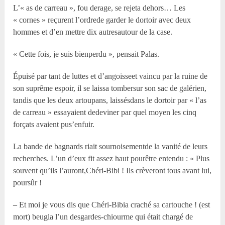
L’« as de carreau », fou derage, se rejeta dehors… Les
« cornes » reçurent l’ordrede garder le dortoir avec deux
hommes et d’en mettre dix autresautour de la case.
« Cette fois, je suis bienperdu », pensait Palas.
Épuisé par tant de luttes et d’angoisseet vaincu par la ruine de
son suprême espoir, il se laissa tombersur son sac de galérien,
tandis que les deux artoupans, laissésdans le dortoir par « l’as
de carreau » essayaient dedeviner par quel moyen les cinq
forçats avaient pus’enfuir.
La bande de bagnards riait sournoisementde la vanité de leurs
recherches. L’un d’eux fit assez haut pourêtre entendu : « Plus
souvent qu’ils l’auront,Chéri-Bibi ! Ils crèveront tous avant lui,
poursûr !
– Et moi je vous dis que Chéri-Bibia craché sa cartouche ! (est
mort) beugla l’un desgardes-chiourme qui était chargé de