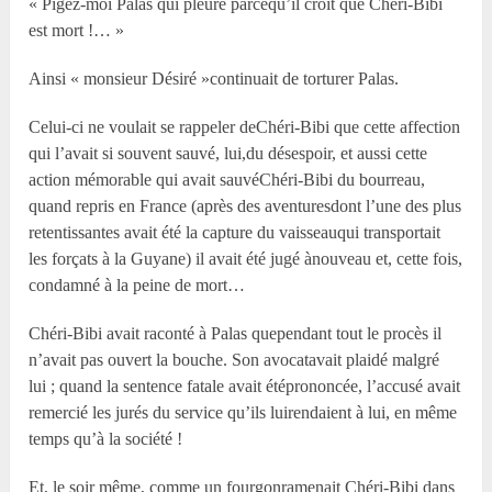
« Pigez-moi Palas qui pleure parcequ’il croit que Chéri-Bibi
est mort !… »
Ainsi « monsieur Désiré »continuait de torturer Palas.
Celui-ci ne voulait se rappeler deChéri-Bibi que cette affection
qui l’avait si souvent sauvé, lui,du désespoir, et aussi cette
action mémorable qui avait sauvéChéri-Bibi du bourreau,
quand repris en France (après des aventuresdont l’une des plus
retentissantes avait été la capture du vaisseauqui transportait
les forçats à la Guyane) il avait été jugé ànouveau et, cette fois,
condamné à la peine de mort…
Chéri-Bibi avait raconté à Palas quependant tout le procès il
n’avait pas ouvert la bouche. Son avocatavait plaidé malgré
lui ; quand la sentence fatale avait étéprononcée, l’accusé avait
remercié les jurés du service qu’ils luirendaient à lui, en même
temps qu’à la société !
Et, le soir même, comme un fourgonramenait Chéri-Bibi dans