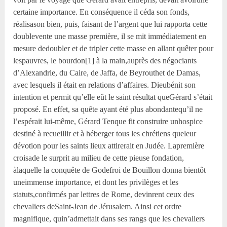
certaine importance. En conséquence il céda son fonds,
réalisason bien, puis, faisant de l’argent que lui rapporta cette
doublevente une masse première, il se mit immédiatement en
mesure dedoubler et de tripler cette masse en allant quêter pour
lespauvres, le bourdon[1] à la main,auprès des négociants
d’Alexandrie, du Caire, de Jaffa, de Beyrouthet de Damas,
avec lesquels il était en relations d’affaires. Dieubénit son
intention et permit qu’elle eût le saint résultat queGérard s’était
proposé. En effet, sa quête ayant été plus abondantequ’il ne
l’espérait lui-même, Gérard Tenque fit construire unhospice
destiné à recueillir et à héberger tous les chrétiens queleur
dévotion pour les saints lieux attirerait en Judée. Lapremière
croisade le surprit au milieu de cette pieuse fondation,
àlaquelle la conquête de Godefroi de Bouillon donna bientôt
uneimmense importance, et dont les privilèges et les
statuts,confirmés par lettres de Rome, devinrent ceux des
chevaliers deSaint-Jean de Jérusalem. Ainsi cet ordre
magnifique, quin’admettait dans ses rangs que les chevaliers