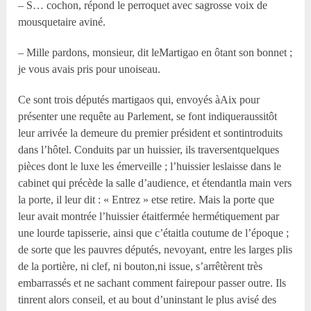
– S… cochon, répond le perroquet avec sagrosse voix de
mousquetaire aviné.
– Mille pardons, monsieur, dit leMartigao en ôtant son bonnet ;
je vous avais pris pour unoiseau.
Ce sont trois députés martigaos qui, envoyés àAix pour
présenter une requête au Parlement, se font indiqueraussitôt
leur arrivée la demeure du premier président et sontintroduits
dans l’hôtel. Conduits par un huissier, ils traversentquelques
pièces dont le luxe les émerveille ; l’huissier leslaisse dans le
cabinet qui précède la salle d’audience, et étendantla main vers
la porte, il leur dit : « Entrez » etse retire. Mais la porte que
leur avait montrée l’huissier étaitfermée hermétiquement par
une lourde tapisserie, ainsi que c’étaitla coutume de l’époque ;
de sorte que les pauvres députés, nevoyant, entre les larges plis
de la portière, ni clef, ni bouton,ni issue, s’arrêtèrent très
embarrassés et ne sachant comment fairepour passer outre. Ils
tinrent alors conseil, et au bout d’uninstant le plus avisé des