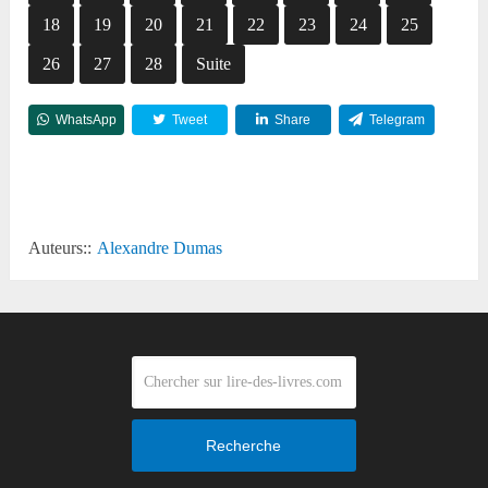
18
19
20
21
22
23
24
25
26
27
28
Suite
WhatsApp
Tweet
Share
Telegram
Reddit
Auteurs::
Alexandre Dumas
Recherche