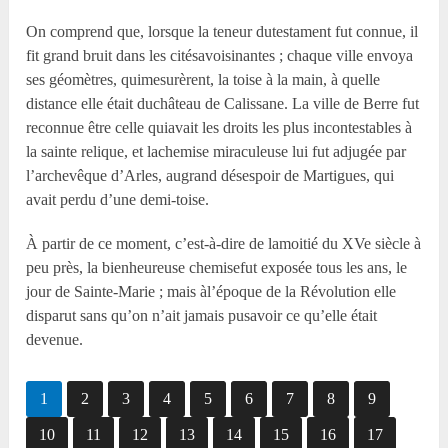
On comprend que, lorsque la teneur dutestament fut connue, il
fit grand bruit dans les citésavoisinantes ; chaque ville envoya
ses géomètres, quimesurèrent, la toise à la main, à quelle
distance elle était duchâteau de Calissane. La ville de Berre fut
reconnue être celle quiavait les droits les plus incontestables à
la sainte relique, et lachemise miraculeuse lui fut adjugée par
l’archevêque d’Arles, augrand désespoir de Martigues, qui
avait perdu d’une demi-toise.
À partir de ce moment, c’est-à-dire de lamoitié du XV
e
siècle à
peu près, la bienheureuse chemisefut exposée tous les ans, le
jour de Sainte-Marie ; mais àl’époque de la Révolution elle
disparut sans qu’on n’ait jamais pusavoir ce qu’elle était
devenue.
1
2
3
4
5
6
7
8
9
10
11
12
13
14
15
16
17