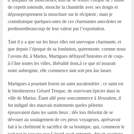
de cepetit ustensile, mouche la chandelle avec ses doigts et
déposeproprement la mouchure sur le récipient ; mais je
craindraisque quelques-unes de ces charmantes anecdotes ne
perdissentbeaucoup de leur valeur par l’exportation.
Tant il y a que sur les lieux elles ont unevogue charmante, et
que depuis l’époque de sa fondation, quiremonte, comme nous
l’avons dit, à Marius, Martigues défrayed’histoires et de coqs-
à-l’âne toutes les villes, libéralité dont,à ce que m’assurait
notre aubergiste, elle commence tant soit peu àse lasser.
Martigues a pourtant fourni un saint aucalendrier ; ce saint est
le bienheureux Gérard Tenque, de sonvivant épicier dans la
ville de Marius. Étant allé pour soncommerce à Jérusalem, il
fut indigné des mauvais traitements queles pèlerins
éprouvaient dans les saints lieux ; dès lors ilrésolut de se
dévouer au soulagement de ces pieux voyageurs, aprèsavoir
fait à la chrétienté le sacrifice de sa boutique, qui, commeon le
voit par le voyage que Gérard avait entrepris, devait avoirune