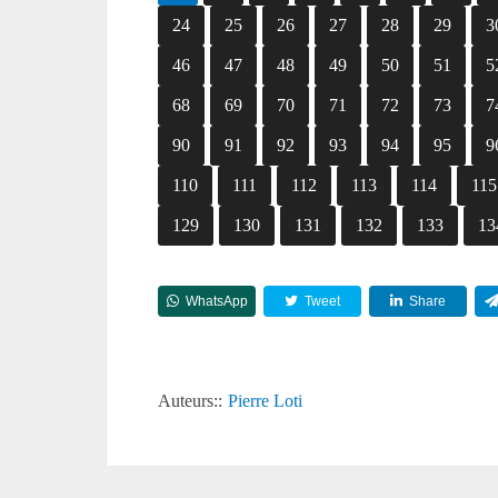
24
25
26
27
28
29
3
46
47
48
49
50
51
5
68
69
70
71
72
73
7
90
91
92
93
94
95
9
110
111
112
113
114
115
129
130
131
132
133
13
WhatsApp
Tweet
Share
Auteurs::
Pierre Loti