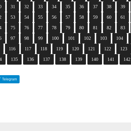
0
31
32
33
34
35
36
37
38
39
2
53
54
55
56
57
58
59
60
61
4
75
76
77
78
79
80
81
82
83
6
97
98
99
100
101
102
103
104
116
117
118
119
120
121
122
123
4
135
136
137
138
139
140
141
142
Telegram
Reddit