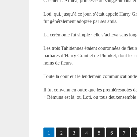
C’étaient : Ariitéa, princesse du sang,Faïmana e
Loti, qui, jusqu’à ce jour, s’était appelé Harry Gr
fut généralement adoptée par ses amis.
La cérémonie fut simple ; elle s’acheva sans long
Les trois Tahitiennes étaient couronnées de fleur
barbares d’Harry Grant et de Plumket, dont les so
noms de fleurs.
Toute la cour eut le lendemain communicationde 
Il fut convenu en outre que les premièresnotes de
« Rémuna est là, ou Loti, ou tous deuxensemble ; 
——————————
1
2
3
4
5
6
7