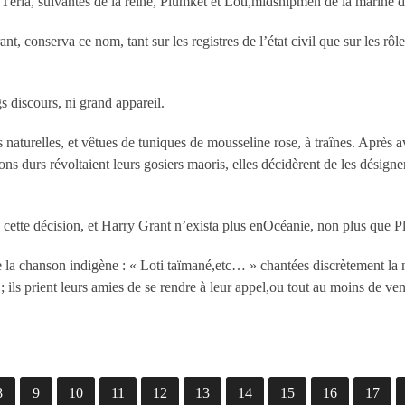
t Téria, suivantes de la reine, Plumket et Loti,midshipmen de la marine 
ant, conserva ce nom, tant sur les registres de l’état civil que sur les rô
s discours, ni grand appareil.
s naturelles, et vêtues de tuniques de mousseline rose, à traînes. Après
ns durs révoltaient leurs gosiers maoris, elles décidèrent de les désign
cette décision, et Harry Grant n’exista plus enOcéanie, non plus que 
 la chanson indigène : « Loti taïmané,etc… » chantées discrètement la nu
ils prient leurs amies de se rendre à leur appel,ou tout au moins de veni
8
9
10
11
12
13
14
15
16
17