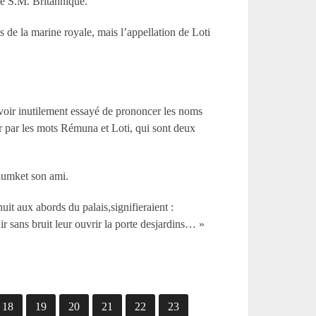
de S.M. Britannique.
les de la marine royale, mais l’appellation de Loti
 avoir inutilement essayé de prononcer les noms
er par les mots Rémuna et Loti, qui sont deux
Plumket son ami.
it aux abords du palais,signifieraient :
r sans bruit leur ouvrir la porte desjardins… »
18
19
20
21
22
23