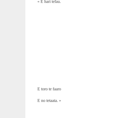
« E hari tefau.
E toro te faaro
E no tetaata. »