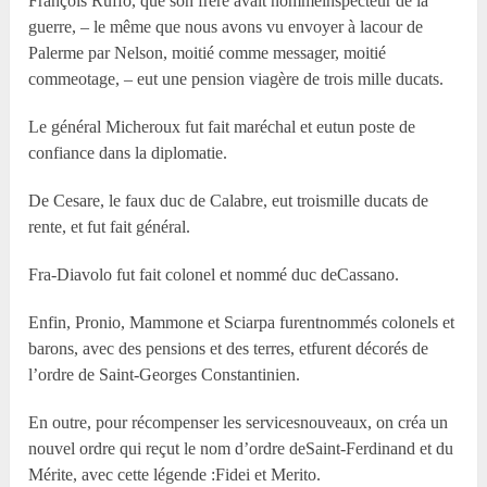
François Ruffo, que son frère avait nomméinspecteur de la
guerre, – le même que nous avons vu envoyer à lacour de
Palerme par Nelson, moitié comme messager, moitié
commeotage, – eut une pension viagère de trois mille ducats.
Le général Micheroux fut fait maréchal et eutun poste de
confiance dans la diplomatie.
De Cesare, le faux duc de Calabre, eut troismille ducats de
rente, et fut fait général.
Fra-Diavolo fut fait colonel et nommé duc deCassano.
Enfin, Pronio, Mammone et Sciarpa furentnommés colonels et
barons, avec des pensions et des terres, etfurent décorés de
l’ordre de Saint-Georges Constantinien.
En outre, pour récompenser les servicesnouveaux, on créa un
nouvel ordre qui reçut le nom d’ordre deSaint-Ferdinand et du
Mérite, avec cette légende :Fidei et Merito.