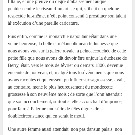
l’Italie, et une preuve du degré d’abaissement auquel
peutdescendre le ciseau d’un artiste qui, s’il eût eu quelque
respectde lui-même, n’eût point consenti à prostituer son talent
àl’exécution d’une pareille caricature.
Puis enfin, comme la monarchie napolitaineétait dans une
veine heureuse, la belle et mélancoliquearchiduchesse que
nous avons vue sur la galère royale, à peineaccouchée de cette
petite fille que nous avons dit devoir être unjour la duchesse de
Berry, était, vers le mois de février ou demars 1800, devenue
enceinte de nouveau, et, malgré tous lesévénements que nous
avons racontés et qui eussent pu influer sur sagrossesse, avait,
au contraire, mené le plus heureusement du mondecette
grossesse à son neuvième mois ; de sorte que l’onn’attendait
que son accouchement, surtout si elle accouchait d’unprince,
pour faire à Palerme une série de fêtes dignes de la
doublecirconstance qui en serait le motif.
Une autre femme aussi attendait, non pas dansun palais, non