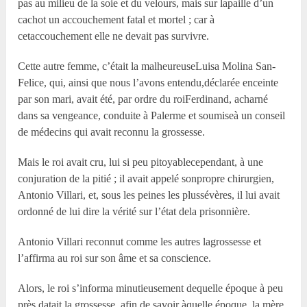
pas au milieu de la soie et du velours, mais sur lapaille d’un
cachot un accouchement fatal et mortel ; car à
cetaccouchement elle ne devait pas survivre.
Cette autre femme, c’était la malheureuseLuisa Molina San-
Felice, qui, ainsi que nous l’avons entendu,déclarée enceinte
par son mari, avait été, par ordre du roiFerdinand, acharné
dans sa vengeance, conduite à Palerme et soumiseà un conseil
de médecins qui avait reconnu la grossesse.
Mais le roi avait cru, lui si peu pitoyablecependant, à une
conjuration de la pitié ; il avait appelé sonpropre chirurgien,
Antonio Villari, et, sous les peines les plussévères, il lui avait
ordonné de lui dire la vérité sur l’état dela prisonnière.
Antonio Villari reconnut comme les autres lagrossesse et
l’affirma au roi sur son âme et sa conscience.
Alors, le roi s’informa minutieusement dequelle époque à peu
près datait la grossesse, afin de savoir àquelle époque, la mère