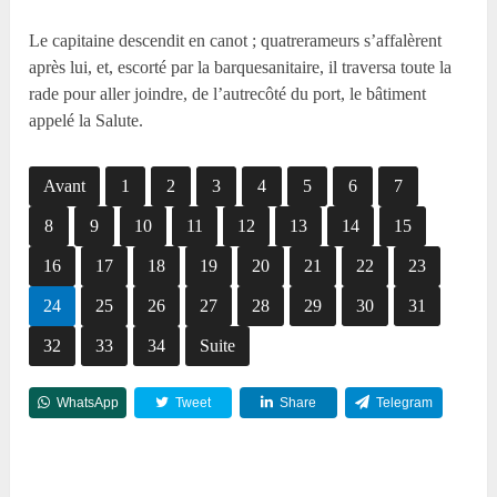
Le capitaine descendit en canot ; quatrerameurs s’affalèrent
après lui, et, escorté par la barquesanitaire, il traversa toute la
rade pour aller joindre, de l’autrecôté du port, le bâtiment
appelé la Salute.
Avant
1
2
3
4
5
6
7
8
9
10
11
12
13
14
15
16
17
18
19
20
21
22
23
24
25
26
27
28
29
30
31
32
33
34
Suite
WhatsApp
Tweet
Share
Telegram
Reddit