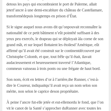
detous les pays qui encombraient le port de Palerme, allait
jeterl’ancre à une demi-encablure du château de Castellamare,
transformédepuis longtemps en prison d’État.
Si le signe auquel nous avons dit qu’onpouvait reconnaître la
nationalité de ce petit bâtiment n’eût pointété suffisant à des
yeux peu exercés, le drapeau qui se déployait àla corne de son
grand mât, et sur lequel flottaient les étoilesd’Amérique, eût
affirmé qu’il avait été construit sur le continentdécouvert par
Christophe Colomb, et que, tout frêle qu’il était, ilavait
audacieusement et heureusement traversé l’Atlantique,
commeun vaisseau à trois ponts ou une frégate de haut bord.
Son nom, écrit en lettres d’or à l’arrière,the Runner, c’est-à-
dire le Coureur, indiquaitqu’il avait reçu un nom selon son
mérite, non selon le caprice deson propriétaire.
À peine l’ancre fut-elle jetée et eut-ellemordu le fond, que l’on
vit le canot de la Santé s’approcher duRunner avec toutes les