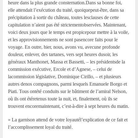
heure dans la plus grande consternation.Dans sa bonne foi,
elle attendait l’exécution du traité, quoiquepeut-être, dans sa
précipitation à sortir du château, toutes lesclauses de cette
capitulation n’aient pas été strictementobservées. Maintenant,
voici deux jours que le temps est propicepour mettre à la voile,
et les approvisionnements ne sont pasencore faits pour le
voyage. En outre, hier, nous, avons vu, avecune profonde
douleur, enlever, des tartanes, vers sept heures dusoir, les
généraux Manthonet, Massa et Bassetti, – les présidentsde la
commission exécutive, Ercole et d’Agnese, – celui de
lacommission législative, Dominique Cirillo, – et plusieurs
autres denos compagnons, parmi lesquels Emanuele Borgo et
Piati. Tous ontété conduits sur le bâtiment de l’amiral Nelson,
où ils ont étéretenus toute la nuit, et, finalement, où ils se
trouvent encoremaintenant, c’est-à-dire à sept heures du matin.
» La garnison attend de votre loyautél’explication de ce fait et
l’accomplissement loyal du traité.