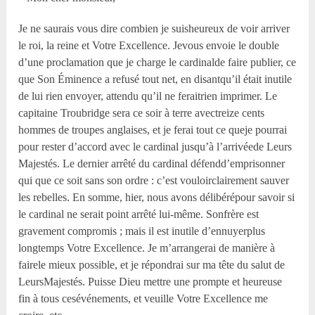
Je ne saurais vous dire combien je suisheureux de voir arriver
le roi, la reine et Votre Excellence. Jevous envoie le double
d’une proclamation que je charge le cardinalde faire publier, ce
que Son Éminence a refusé tout net, en disantqu’il était inutile
de lui rien envoyer, attendu qu’il ne feraitrien imprimer. Le
capitaine Troubridge sera ce soir à terre avectreize cents
hommes de troupes anglaises, et je ferai tout ce queje pourrai
pour rester d’accord avec le cardinal jusqu’à l’arrivéede Leurs
Majestés. Le dernier arrêté du cardinal défendd’emprisonner
qui que ce soit sans son ordre : c’est vouloirclairement sauver
les rebelles. En somme, hier, nous avons délibérépour savoir si
le cardinal ne serait point arrêté lui-même. Sonfrère est
gravement compromis ; mais il est inutile d’ennuyerplus
longtemps Votre Excellence. Je m’arrangerai de manière à
fairele mieux possible, et je répondrai sur ma tête du salut de
LeursMajestés. Puisse Dieu mettre une prompte et heureuse
fin à tous cesévénements, et veuille Votre Excellence me