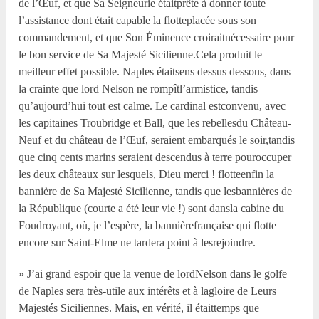
de l’Œuf, et que Sa Seigneurie étaitprête à donner toute
l’assistance dont était capable la flotteplacée sous son
commandement, et que Son Éminence croiraitnécessaire pour
le bon service de Sa Majesté Sicilienne.Cela produit le
meilleur effet possible. Naples étaitsens dessus dessous, dans
la crainte que lord Nelson ne rompîtl’armistice, tandis
qu’aujourd’hui tout est calme. Le cardinal estconvenu, avec
les capitaines Troubridge et Ball, que les rebellesdu Château-
Neuf et du château de l’Œuf, seraient embarqués le soir,tandis
que cinq cents marins seraient descendus à terre pouroccuper
les deux châteaux sur lesquels, Dieu merci ! flotteenfin la
bannière de Sa Majesté Sicilienne, tandis que lesbannières de
la République (courte a été leur vie !) sont dansla cabine du
Foudroyant, où, je l’espère, la bannièrefrançaise qui flotte
encore sur Saint-Elme ne tardera point à lesrejoindre.
» J’ai grand espoir que la venue de lordNelson dans le golfe
de Naples sera très-utile aux intérêts et à lagloire de Leurs
Majestés Siciliennes. Mais, en vérité, il étaittemps que