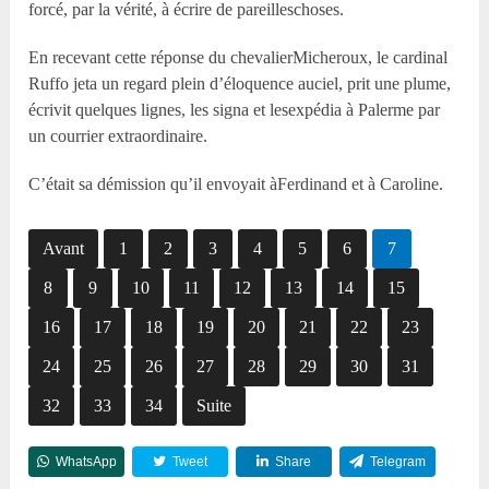
forcé, par la vérité, à écrire de pareilleschoses.
En recevant cette réponse du chevalierMicheroux, le cardinal
Ruffo jeta un regard plein d’éloquence auciel, prit une plume,
écrivit quelques lignes, les signa et lesexpédia à Palerme par
un courrier extraordinaire.
C’était sa démission qu’il envoyait àFerdinand et à Caroline.
Avant
1
2
3
4
5
6
7
8
9
10
11
12
13
14
15
16
17
18
19
20
21
22
23
24
25
26
27
28
29
30
31
32
33
34
Suite
WhatsApp
Tweet
Share
Telegram