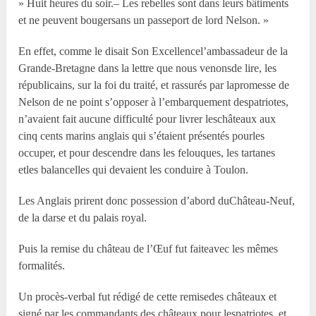
» Huit heures du soir.– Les rebelles sont dans leurs bâtiments
et ne peuvent bougersans un passeport de lord Nelson. »
En effet, comme le disait Son Excellencel’ambassadeur de la
Grande-Bretagne dans la lettre que nous venonsde lire, les
républicains, sur la foi du traité, et rassurés par lapromesse de
Nelson de ne point s’opposer à l’embarquement despatriotes,
n’avaient fait aucune difficulté pour livrer leschâteaux aux
cinq cents marins anglais qui s’étaient présentés pourles
occuper, et pour descendre dans les felouques, les tartanes
etles balancelles qui devaient les conduire à Toulon.
Les Anglais prirent donc possession d’abord duChâteau-Neuf,
de la darse et du palais royal.
Puis la remise du château de l’Œuf fut faiteavec les mêmes
formalités.
Un procès-verbal fut rédigé de cette remisedes châteaux et
signé par les commandants des châteaux pour lespatriotes, et