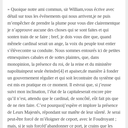
» Quoique notre ami commun, sir William,vous écrive avec
détail sur tous les événements qui nous arrivent,je ne puis
m’empêcher de prendre la plume pour vous dire clairementque
je n’approuve aucune des choses qui se sont faites et qui
sonten train de se faire ; bref, je dois vous dire que, quand
mêmele cardinal serait un ange, la voix du peuple tout entier
s’élèvecontre sa conduite. Nous sommes entourés ici de petites
etmesquines cabales et de sottes plaintes, que, dans
monopinion, la présence du roi, de la reine et du ministère
napolitainpeut seule éteindre[4] et apaiser,de manière à fonder
un gouvernement régulier et qui soit lecontraire du système qui
est mis en pratique en ce moment. Il estvrai que, si j’eusse
suivi mon inclination, l’état de la capitaleserait encore pire
qu’il n’est, attendu que le cardinal, de soncôté, eût fait pis que
de ne rien faire. C’est pourquoij’espère et implore la présence
de Leurs Majestés, répondant sur matête de leur sûreté. Je serai
peut-être forcé de m’éloigner de ceport, avec le Foudroyant ;
mais, si je suis forcéd’abandonner ce port, je crains que les