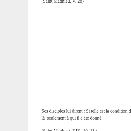
(Saint Matthieu, V, 28)
Ses disciples lui dirent : Si telle est la conditi
là seulement à qui il a été donné.
(Saint Matthieu, XIX, 10, 11.)