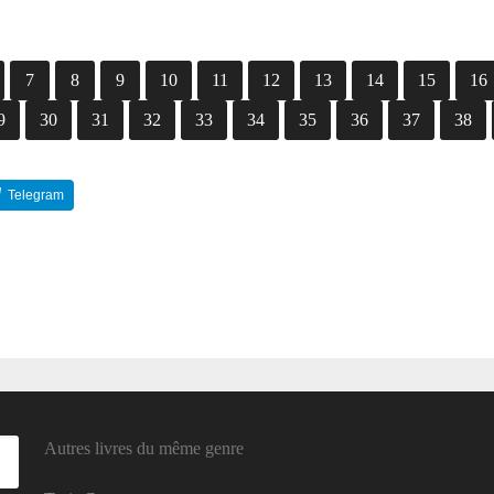
7
8
9
10
11
12
13
14
15
16
9
30
31
32
33
34
35
36
37
38
Telegram
Reddit
Autres livres du même genre