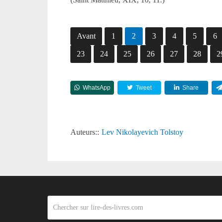
Avant
1
2
3
4
5
6
23
24
25
26
27
28
2
WhatsApp
Tweet
Share
Auteurs::
Lev Nikolayevich Tolstoy