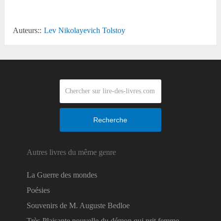
Auteurs::
Lev Nikolayevich Tolstoy
Recherche
Autres livres du même genre
La Guerre des mondes
Poésies
Souvenirs de M. Auguste Bedloe
Très-Plaisante nouvelle du démon qui prit femme