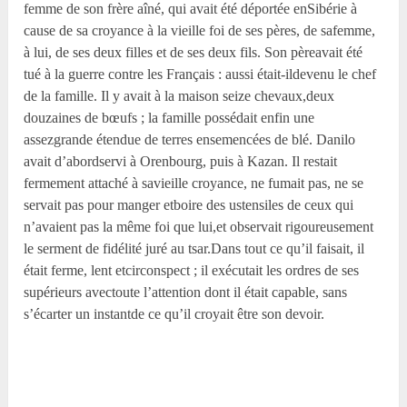
femme de son frère aîné, qui avait été déportée enSibérie à
cause de sa croyance à la vieille foi de ses pères, de safemme,
à lui, de ses deux filles et de ses deux fils. Son pèreavait été
tué à la guerre contre les Français : aussi était-ildevenu le chef
de la famille. Il y avait à la maison seize chevaux,deux
douzaines de bœufs ; la famille possédait enfin une
assezgrande étendue de terres ensemencées de blé. Danilo
avait d’abordservi à Orenbourg, puis à Kazan. Il restait
fermement attaché à savieille croyance, ne fumait pas, ne se
servait pas pour manger etboire des ustensiles de ceux qui
n’avaient pas la même foi que lui,et observait rigoureusement
le serment de fidélité juré au tsar.Dans tout ce qu’il faisait, il
était ferme, lent etcirconspect ; il exécutait les ordres de ses
supérieurs avectoute l’attention dont il était capable, sans
s’écarter un instantde ce qu’il croyait être son devoir.