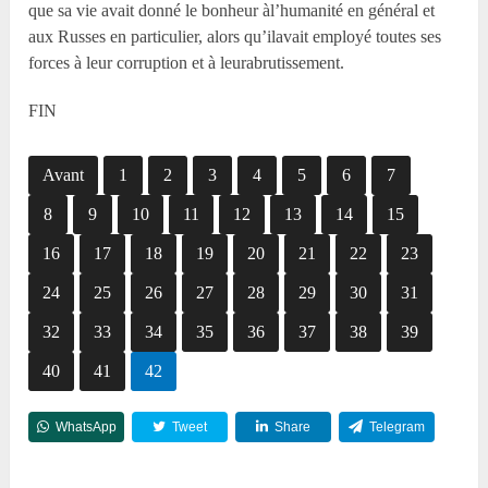
que sa vie avait donné le bonheur àl’humanité en général et
aux Russes en particulier, alors qu’ilavait employé toutes ses
forces à leur corruption et à leurabrutissement.
FIN
Avant
1
2
3
4
5
6
7
8
9
10
11
12
13
14
15
16
17
18
19
20
21
22
23
24
25
26
27
28
29
30
31
32
33
34
35
36
37
38
39
40
41
42
WhatsApp
Tweet
Share
Telegram
Reddit