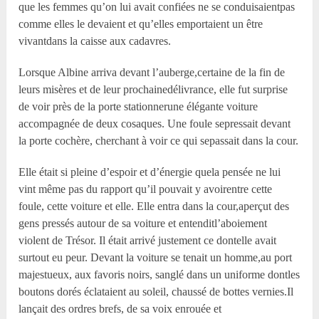
que les femmes qu’on lui avait confiées ne se conduisaientpas
comme elles le devaient et qu’elles emportaient un être
vivantdans la caisse aux cadavres.
Lorsque Albine arriva devant l’auberge,certaine de la fin de
leurs misères et de leur prochainedélivrance, elle fut surprise
de voir près de la porte stationnerune élégante voiture
accompagnée de deux cosaques. Une foule sepressait devant
la porte cochère, cherchant à voir ce qui sepassait dans la cour.
Elle était si pleine d’espoir et d’énergie quela pensée ne lui
vint même pas du rapport qu’il pouvait y avoirentre cette
foule, cette voiture et elle. Elle entra dans la cour,aperçut des
gens pressés autour de sa voiture et entenditl’aboiement
violent de Trésor. Il était arrivé justement ce dontelle avait
surtout eu peur. Devant la voiture se tenait un homme,au port
majestueux, aux favoris noirs, sanglé dans un uniforme dontles
boutons dorés éclataient au soleil, chaussé de bottes vernies.Il
lançait des ordres brefs, de sa voix enrouée et