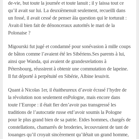
de-vie, but toute la journée et toute lanuit ; il y laissa tout ce
qu’il avait sur lui. La deuxièmenuit seulement, recueilli dans
un fossé, il avait cessé de penser àla question qui le torturait :
Avait-il bien fait de dénonceraux autorités le mari de la
Polonaise ?
Migourski fut jugé et condamné pour sonévasion à mille coups
de bâton comme l’avaient été les Sibériens.Ses parents à lui,
ainsi que Wanda, qui avaient de grandesrelations à
Pétersbourg, réussirent à obtenir une commutation de lapeine.
Il fut déporté à perpétuité en Sibérie, Albine lesuivit.
Quant à Nicolas 1
er
, il étaitheureux d’avoir écrasé l’hydre de
la révolution non seulement enPologne, mais encore dans
toute l’Europe : il était fier den’avoir pas transgressé les
traditions de l’autocratie russe etd’avoir soumis la Pologne
pour le plus grand bien de sa patrie. Etdes hommes, chargés de
constellations, chamarrés de broderies, lecouvraient de tant de
louanges qu’il croyait sincèrement qu’ilétait un grand homme,