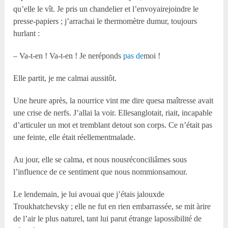
qu’elle le vît. Je pris un chandelier et l’envoyairejoindre le
presse-papiers ; j’arrachai le thermomètre dumur, toujours
hurlant :
– Va-t-en ! Va-t-en ! Je neréponds
pas de
moi !
Elle partit, je me calmai aussitôt.
Une heure après, la nourrice vint me dire quesa maîtresse avait
une crise de nerfs. J’allai la voir. Ellesanglotait, riait, incapable
d’articuler un mot et tremblant detout son corps. Ce n’était pas
une feinte, elle était réellementmalade.
Au jour, elle se calma, et nous nousréconciliâmes sous
l’influence de ce sentiment que nous nommionsamour.
Le lendemain, je lui avouai que j’étais jalouxde
Troukhatchevsky ; elle ne fut en rien embarrassée, se mit àrire
de l’air le plus naturel, tant lui parut étrange lapossibilité de