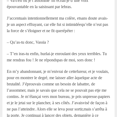
– Va-t-en ou je t’assomme !m’écriai-je d’une voix
épouvantable en la saisissant par lebras.
J’accentuais intentionnellement ma colère, etsans doute avais-
je un aspect effrayant, car elle fut si intimidéequ’elle n’eut pas
la force de s’éloigner et ne fit querépéter :
– Qu’as-tu donc, Vassïa ?
– T’en iras-tu enfin, hurlai-je enroulant des yeux terribles. Tu
me rendras fou ! Je ne répondspas de moi, sors donc !
En m’y abandonnant, je m’enivrai de cettefureur, et je voulais,
pour en montrer le degré, me laisser aller àquelque acte de
brutalité. J’éprouvais comme un besoin de labattre, de
l’assommer, mais je savais que cela ne se pouvait pas etje me
contins. Je m’élançai vers mon bureau, je pris unpresse-papiers
et je le jetai sur le plancher, à ses côtés. J’avaisvisé de façon à
ne pas l’atteindre. Alors elle se leva pour sortir,mais s’arrêta à
la porte. Je continuai à lancer des objets, demanière à ce