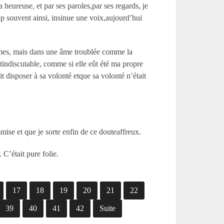
a heureuse, et par ses paroles,par ses regards, je
rop souvent ainsi, insinue une voix,aujourd’hui
mmes, mais dans une âme troublée comme la
tindiscutable, comme si elle eût été ma propre
t disposer à sa volonté etque sa volonté n’était
ommise et que je sorte enfin de ce douteaffreux.
 C’était pure folie.
17
18
19
20
21
22
39
40
41
42
Suite