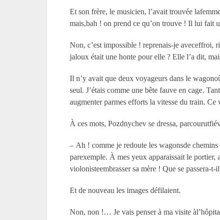
Et son frère, le musicien, l’avait trouvée lafemm
mais,bah ! on prend ce qu’on trouve ! Il lui fait
Non, c’est impossible ! reprenais-je aveceffroi, r
jaloux était une honte pour elle ? Elle l’a dit, ma
Il n’y avait que deux voyageurs dans le wagonoù j
seul. J’étais comme une bête fauve en cage. Tant
augmenter parmes efforts la vitesse du train. Ce
À ces mots, Pozdnychev se dressa, parcourutfiév
– Ah ! comme je redoute les wagonsde chemins de 
parexemple. À mes yeux apparaissait le portier, av
violonisteembrasser sa mère ! Que se passera-t-i
Et de nouveau les images défilaient.
Non, non !… Je vais penser à ma visite àl’hôpit