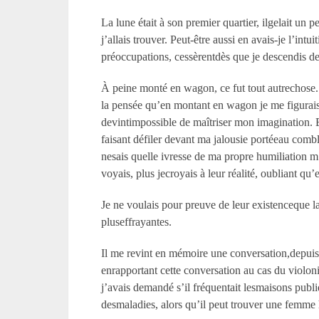
La lune était à son premier quartier, ilgelait un 
j’allais trouver. Peut-être aussi en avais-je l’int
préoccupations, cessèrentdès que je descendis de
À peine monté en wagon, ce fut tout autrechose. C
la pensée qu’en montant en wagon je me figurais d
devintimpossible de maîtriser mon imagination. E
faisant défiler devant ma jalousie portéeau combl
nesais quelle ivresse de ma propre humiliation m’
voyais, plus jecroyais à leur réalité, oubliant qu
Je ne voulais pour preuve de leur existenceque la
pluseffrayantes.
Il me revint en mémoire une conversation,depuis
enrapportant cette conversation au cas du violo
j’avais demandé s’il fréquentait lesmaisons publi
desmaladies, alors qu’il peut trouver une femme