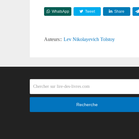
WhatsApp
Tweet
Share
Auteurs::
Lev Nikolayevich Tolstoy
Recherche