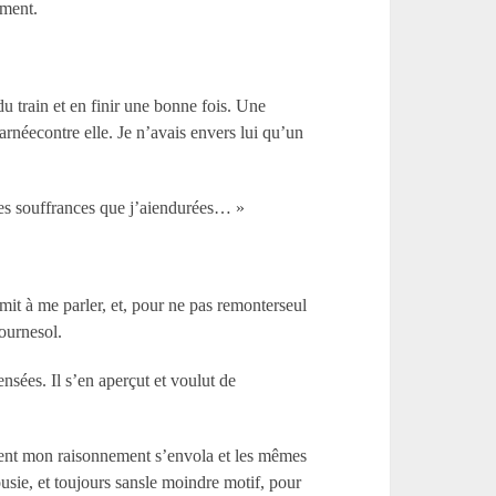
ement.
du train et en finir une bonne fois. Une
arnéecontre elle. Je n’avais envers lui qu’un
e des souffrances que j’aiendurées… »
mit à me parler, et, pour ne pas remonterseul
tournesol.
ensées. Il s’en aperçut et voulut de
ement mon raisonnement s’envola et les mêmes
usie, et toujours sansle moindre motif, pour