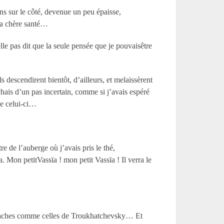
ins sur le côté, devenue un peu épaisse,
 sa chère santé…
elle pas dit que la seule pensée que je pouvaisêtre
 descendirent bientôt, d’ailleurs, et melaissèrent
hais d’un pas incertain, comme si j’avais espéré
me celui-ci…
 de l’auberge où j’avais pris le thé,
. Mon petitVassïa ! mon petit Vassïa ! Il verra le
oustaches comme celles de Troukhatchevsky… Et