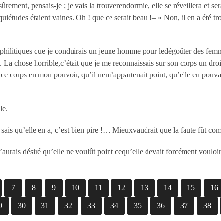
ûrement, pensais-je ; je vais la trouverendormie, elle se réveillera et ser
quiétudes étaient vaines. Oh ! que ce serait beau !– » Non, il en a été t
syphilitiques que je conduirais un jeune homme pour ledégoûter des fe
 La chose horrible,c’était que je me reconnaissais sur son corps un droi
s ce corps en mon pouvoir, qu’il nem’appartenait point, qu’elle en pouvai
le.
et je sais qu’elle en a, c’est bien pire !… Mieuxvaudrait que la faute fût c
’aurais désiré qu’elle ne voulût point cequ’elle devait forcément vouloir.
7
8
9
10
11
12
13
14
15
16
9
30
31
32
33
34
35
36
37
38