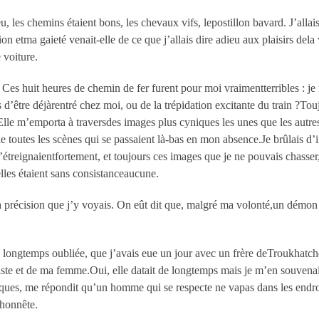
peu, les chemins étaient bons, les chevaux vifs, lepostillon bavard. J’all
uition etma gaieté venait-elle de ce que j’allais dire adieu aux plaisirs de
 voiture.
es huit heures de chemin de fer furent pour moi vraimentterribles : je n
’être déjàrentré chez moi, ou de la trépidation excitante du train ?Touj
lle m’emporta à traversdes images plus cyniques les unes que les autre
e toutes les scènes qui se passaient là-bas en mon absence.Je brûlais d’i
étreignaientfortement, et toujours ces images que je ne pouvais chasser,
’elles étaient sans consistanceaucune.
 précision que j’y voyais. On eût dit que, malgré ma volonté,un démon in
 longtemps oubliée, que j’avais eue un jour avec un frère deTroukhatch
niste et de ma femme.Oui, elle datait de longtemps mais je m’en souvena
ques, me répondit qu’un homme qui se respecte ne vapas dans les endroit
 honnête.