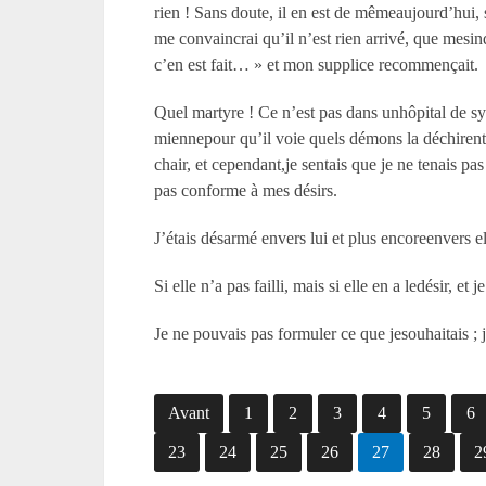
rien ! Sans doute, il en est de mêmeaujourd’hui, s
me convaincrai qu’il n’est rien arrivé, que mesin
c’en est fait… » et mon supplice recommençait.
Quel martyre ! Ce n’est pas dans unhôpital de 
miennepour qu’il voie quels démons la déchirent.
chair, et cependant,je sentais que je ne tenais pa
pas conforme à mes désirs.
J’étais désarmé envers lui et plus encoreenvers el
Si elle n’a pas failli, mais si elle en a ledésir, 
Je ne pouvais pas formuler ce que jesouhaitais ; j
Avant
1
2
3
4
5
6
23
24
25
26
27
28
2