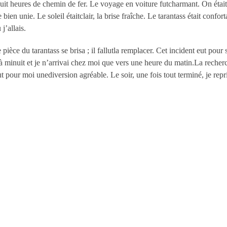
 huit heures de chemin de fer. Le voyage en voiture futcharmant. On était 
ute bien unie. Le soleil étaitclair, la brise fraîche. Le tarantass était co
j’allais.
 pièce du tarantass se brisa ; il fallutla remplacer. Cet incident eut pour
minuit et je n’arrivai chez moi que vers une heure du matin.La recherche
 fut pour moi unediversion agréable. Le soir, une fois tout terminé, je re