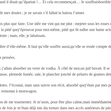
nd il disait qu’ilpartait !… Et cela recommençait… Je souffraishorribl
mes doutes ; je ne savais s’il fallait la haïrou l’aimer.
ais plus que faire. Une idée me vint qui me plut : mejeter sous les roues 
 la pitié quej’éprouvai pour moi-même, pitié qui fit naître une haine ach
re ; mais, elle, je lahaïssais.
, libre d’elle-même. Il faut qu’elle souffre aussi,qu’elle se rende compt
es pensées.
j’allais absorber un verre de vodka. À côté de moi,un juif buvait. Il se 
asse, pleinede fumée, sale, le plancher jonché de pelures de graines de
dotes. J’écoutai, mais sans suivre son récit, absorbé quej’étais par mes p
 et remontai à monwagon.
raison de me tourmenter. Je m’assis, pour être plus calme,mais immédiat
 fois je m’étais déjà mis àla torture dans mes accès antérieurs de jalo