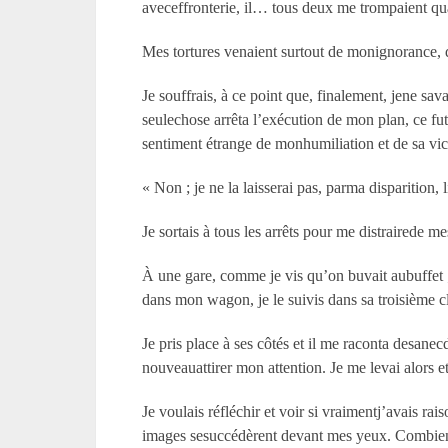
aveceffronterie, il… tous deux me trompaient qua
Mes tortures venaient surtout de monignorance, de 
Je souffrais, à ce point que, finalement, jene sav
seulechose arrêta l’exécution de mon plan, ce fut
sentiment étrange de monhumiliation et de sa victoi
« Non ; je ne la laisserai pas, parma disparition
Je sortais à tous les arrêts pour me distrairede m
À une gare, comme je vis qu’on buvait aubuffet ; 
dans mon wagon, je le suivis dans sa troisième cl
Je pris place à ses côtés et il me raconta desanec
nouveauattirer mon attention. Je me levai alors
Je voulais réfléchir et voir si vraimentj’avais 
images sesuccédèrent devant mes yeux. Combien de