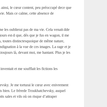
ais ainsi, le cœur content, peu préoccupé dece que
la vie. Mais ce calme, cette absence de
e les oublierai pas de ma vie. Cela venait-ilde
ours est-il que, dès que je fus en wagon, il me
s, toutes distinctesquoique de même nature,
ndignation à la vue de ces images. La rage et je
toujours là, devant moi, me hantant. Plus je les
ventait et me soufflait les fictions les
evsky. Je me torturai le cœur avec enivrement
is bien. Le frèrede Troukhatchevsky, auquel
s sales et vils où on risque d’attraper