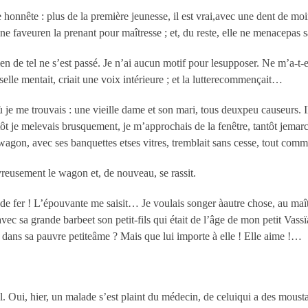
e honnête : plus de la première jeunesse, il est vrai,avec une dent de mo
 une faveuren la prenant pour maîtresse ; et, du reste, elle ne menacepas
ien de tel ne s’est passé. Je n’ai aucun motif pour lesupposer. Ne m’a-t-
iselle mentait, criait une voix intérieure ; et la lutterecommençait…
e me trouvais : une vieille dame et son mari, tous deuxpeu causeurs. Ils
ôt je melevais brusquement, je m’approchais de la fenêtre, tantôt jemarc
 wagon, avec ses banquettes etses vitres, tremblait sans cesse, tout com
reusement le wagon et, de nouveau, se rassit.
fer ! L’épouvante me saisit… Je voulais songer àautre chose, au maître
ec sa grande barbeet son petit-fils qui était de l’âge de mon petit Vassïa
l dans sa pauvre petiteâme ? Mais que lui importe à elle ! Elle aime !…
al. Oui, hier, un malade s’est plaint du médecin, de celuiqui a des m