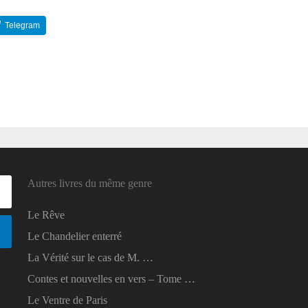
Telegram
Reddit
Autres livres du même genre
Le Rêve
Le Chandelier enterré
La Vérité sur le cas de M. …
Contes et nouvelles en vers – Tome …
Le Ventre de Paris