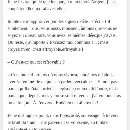
Je ne fus tranquille que lorsque, par un envoid’argent, j’eus
coupé tout lien moral avec elle…
Inutile de m’approuver par des signes detête ! s’écria-t-il
subitement. Tous, vous aussi, monsieur, àmoins que vous ne
soyez un oiseau rare, vous avez les mêmes idéesque j’avais.
Du reste, qu’importe ? Excusez-moi,continua-t-il ; mais
croyez-m’en, c’est effroyable,effroyable !
– Qu’est-ce qui est effroyable ?
– Cet abîme d’erreurs où nous vivonsquant à nos relations
avec la femme. Je ne puis en parler aveccalme… Et non pas
parce qu’il m’était arrivé cet épisode,comme dit l’autre, mais
parce que, depuis, mes yeux se sont ouvertset j’ai vu tout sous
un autre jour. À l’envers ! Entièrement àl’envers !
Je ne distinguais point, dans l’obscurité, sonvisage ; à travers
le bruit du train, – me parvenait sa voixseule, au timbre
agréable et au ton grave.