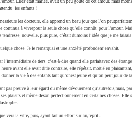
 l’amour. Elles’était mariée, avait un peu goûté de cet amour, mais moins 
ttendu, les enfants !
essieurs les docteurs, elle apprend un beau jour que l’on peutparfaitem
elle continua à vivrepour la seule chose qu’elle connût, pour l’amour. Ma
e tendresse, nouvelle, plus pure, c’était dumoins l’idée que je me faisais 
 quelque chose. Je le remarquai et une anxiété profondem’envahit.
r l’intermédiaire de tiers, c’est-à-dire quand elle parlaitavec des étrange
heure avant elle avait ditle contraire, elle répétait, moitié en plaisanta
e donner la vie à des enfants tant qu’onest jeune et qu’on peut jouir de la
isant pas preuve à leur égard du même dévouement qu’autrefois,mais, pa
de ses plaisirs et même deson perfectionnement en certaines choses. Elle
tastrophe.
ers la vitre, puis, ayant fait un effort sur lui,reprit :