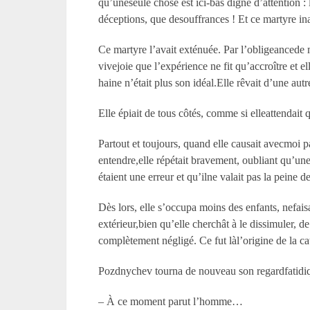
qu’uneseule chose est ici-bas digne d’attention :
déceptions, que desouffrances ! Et ce martyre ina
Ce martyre l’avait exténuée. Par l’obligeancede m
vivejoie que l’expérience ne fit qu’accroître et 
haine n’était plus son idéal.Elle rêvait d’une autr
Elle épiait de tous côtés, comme si elleattendait
Partout et toujours, quand elle causait avecmoi pa
entendre,elle répétait bravement, oubliant qu’une 
étaient une erreur et qu’ilne valait pas la peine d
Dès lors, elle s’occupa moins des enfants, nefa
extérieur,bien qu’elle cherchât à le dissimuler, 
complètement négligé. Ce fut làl’origine de la ca
Pozdnychev tourna de nouveau son regardfatidique v
– À ce moment parut l’homme…