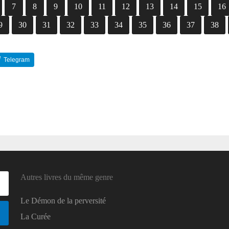
7
8
9
10
11
12
13
14
15
16
9
30
31
32
33
34
35
36
37
38
Telegram
Reddit
Autres livres du même genre
Le Démon de la perversité
La Curée