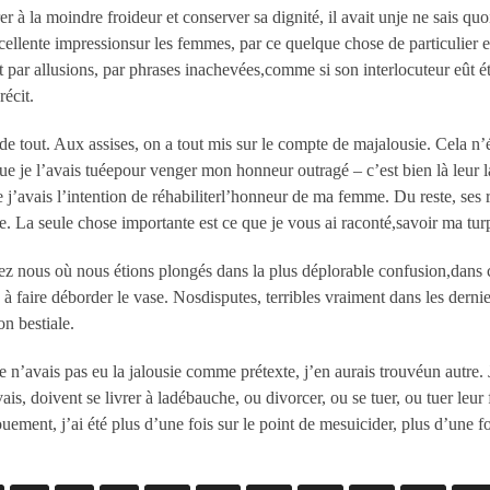
 à la moindre froideur et conserver sa dignité, il avait unje ne sais quo
excellente impressionsur les femmes, par ce quelque chose de particulier e
it par allusions, par phrases inachevées,comme si son interlocuteur eût ét
récit.
e tout. Aux assises, on a tout mis sur le compte de majalousie. Cela n’
 je l’avais tuéepour venger mon honneur outragé – c’est bien là leur lan
ue j’avais l’intention de réhabiliterl’honneur de ma femme. Du reste, ses 
 La seule chose importante est ce que je vous ai raconté,savoir ma tur
z nous où nous étions plongés dans la plus déplorable confusion,dans ce
à faire déborder le vase. Nosdisputes, terribles vraiment dans les dern
n bestiale.
je n’avais pas eu la jalousie comme prétexte, j’en aurais trouvéun autre
ais, doivent se livrer à ladébauche, ou divorcer, ou se tuer, ou tuer l
ouement, j’ai été plus d’une fois sur le point de mesuicider, plus d’une