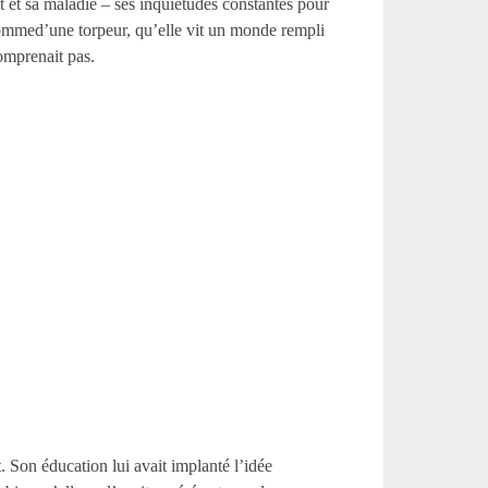
t et sa maladie – ses inquiétudes constantes pour
a commed’une torpeur, qu’elle vit un monde rempli
comprenait pas.
t. Son éducation lui avait implanté l’idée