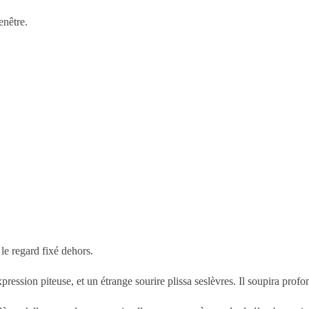
enêtre.
 le regard fixé dehors.
expression piteuse, et un étrange sourire plissa seslèvres. Il soupira prof