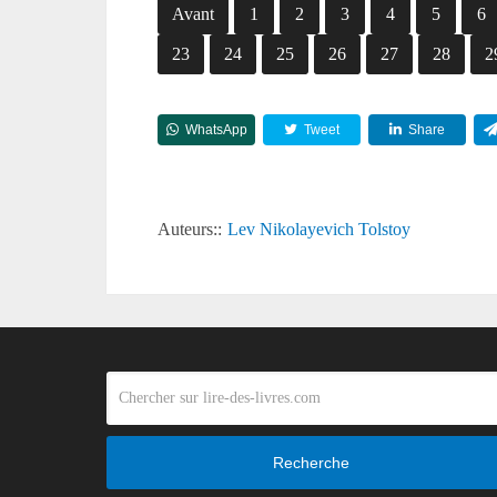
Avant
1
2
3
4
5
6
23
24
25
26
27
28
2
WhatsApp
Tweet
Share
Auteurs::
Lev Nikolayevich Tolstoy
Recherche