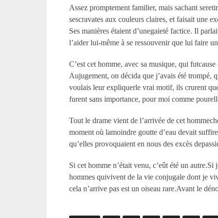
Assez promptement familier, mais sachant seretirer
sescravates aux couleurs claires, et faisait une 
Ses manières étaient d’unegaieté factice. Il parla
l’aider lui-même à se ressouvenir que lui faire un
C’est cet homme, avec sa musique, qui futcause d
Aujugement, on décida que j’avais été trompé, que
voulais leur expliquerle vrai motif, ils crurent q
furent sans importance, pour moi comme pourelle.
Tout le drame vient de l’arrivée de cet hommeche
moment où lamoindre goutte d’eau devait suffire 
qu’elles provoquaient en nous des excès depassio
Si cet homme n’était venu, c’eût été un autre.Si 
hommes quivivent de la vie conjugale dont je viv
cela n’arrive pas est un oiseau rare.Avant le dén