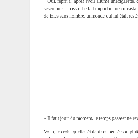
– Oui, reprit-il, après avoir allumé unecigarett
sesenfants – passa. Le fait important ne consista
de joies sans nombre, unmonde qui lui était resté
« Il faut jouir du moment, le temps passeet ne rev
Voilà, je crois, quelles étaient ses penséesou plu