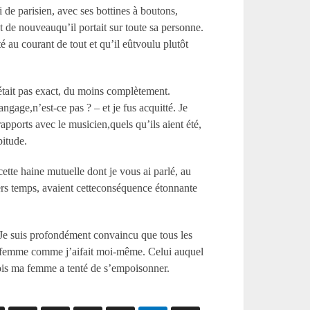
i de parisien, avec ses bottines à boutons,
t de nouveauqu’il portait sur toute sa personne.
é au courant de tout et qu’il eûtvoulu plutôt
était pas exact, du moins complètement.
gage,n’est-ce pas ? – et je fus acquitté. Je
rapports avec le musicien,quels qu’ils aient été,
pitude.
tte haine mutuelle dont je vous ai parlé, au
iers temps, avaient cetteconséquence étonnante
. Je suis profondément convaincu que tous les
eur femme comme j’aifait moi-même. Celui auquel
 fois ma femme a tenté de s’empoisonner.