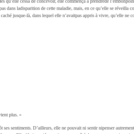
e, dès qu’elle cessa de concevoir, elle commença à prendrede l’embonpoin
 pas dans ladisparition de cette maladie, mais, en ce qu’elle se réveill
 caché jusque-là, dans lequel elle n’avaitpas appris à vivre, qu’elle ne 
ient plus. »
tôt ses sentiments. D’ailleurs, elle ne pouvait ni sentir nipenser autremen