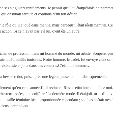
de ses singuliers reniflements. Je pensai qu’il lui étaitpénible de nommer
qui obstruait saroute et continua d’un ton décidé :
le rôle qu’il a joué dans ma vie, mais parcequ’il était réellement tel. Ce
action. Si ce n’avait pas été lui, c’eût été un autre.
icien de profession, mais mi-homme du monde, mi-artiste. Sonpère, prop
étaient débrouillés toutseuls. Notre homme, le cadet, fut envoyé chez sa m
tit violoniste et joua dans des concerts.C’était un homme…
chev se retint, puis, après une légère pause, continuabrusquement :
seulement qu’en cette année-là, il revint en Russie etfut introduit chez 
hesretroussées, une coiffure à la dernière mode. Il étaitjoli
,
mais d’un v
que unetaille féminine bien proportionnée cependant ; son bassinétait 
siciens, prétend-on.