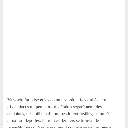
Varsovie fut prise et les colonnes polonaises,qui étaient
disséminées un peu partout, défaites séparément ;des
centaines, des milliers d’hommes furent fusillés, bâtonnés
àmort ou déportés. Parmi ces derniers se trouvait le
jeuneMigourski. Ses terres furent confisquées et lui-même