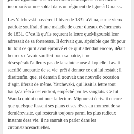
incorporécomme soldat dans un régiment de ligne à Ouralsk.
Les Yatchevski passèrent l’hiver de 1832 àVilna, car le vieux
patriote souffrait d’une maladie de cœur dueaux événements
de 1831. C’est là qu’ils reçurent la lettre queMigourski leur
adressait de sa forteresse. Il écrivait que, sipénible que fût pour
lui tout ce qu’il avait éprouvé et ce quil’attendait encore, ilétait
heureux d’avoir souffert pour sa patrie, il ne
désespéraitd’ailleurs pas de la sainte cause à laquelle il avait
sacrifié unepartie de sa vie, prêt à donner ce qui lui restait ; il
disaitenfin, que, si demain il trouvait une nouvelle occasion
d’agir, ilferait de même. Yatchevski, qui lisait la lettre tout
haut,s’arrêta à cet endroit, empêché par les sanglots. Ce fut
Wanda quidut continuer la lecture. Migourski écrivait encore
que quelsque fussent ses plans et ses rêves au moment de sa
dernièrevisite, qui resterait toujours parmi les plus radieux
instants desa vie, il ne saurait en parler dans les
circonstancesactuelles.