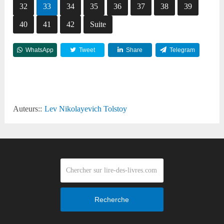
32
33
34
35
36
37
38
39
40
41
42
Suite
WhatsApp
Tweet
Share
Telegram
Reddit
Auteurs::
Lev Nikolayevich Tolstoy
Recherche