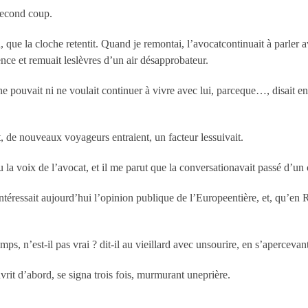
second coup.
ain, que la cloche retentit. Quand je remontai, l’avocatcontinuait à par
nce et remuait leslèvres d’un air désapprobateur.
e pouvait ni ne voulait continuer à vivre avec lui, parceque…, disait en
t, de nouveaux voyageurs entraient, un facteur lessuivait.
 la voix de l’avocat, et il me parut que la conversationavait passé d’un 
ntéressait aujourd’hui l’opinion publique de l’Europeentière, et, qu’en 
s, n’est-il pas vrai ? dit-il au vieillard avec unsourire, en s’apercevant q
uvrit d’abord, se signa trois fois, murmurant uneprière.