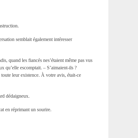
nstruction.
ersation semblait également intéresser
adis, quand les fiancés nes’étaient même pas vus
x qu’elle escomptait. – S’aimaient-ils ?
toute leur existence. À votre avis, était-ce
gard dédaigneux.
cat en réprimant un sourire.