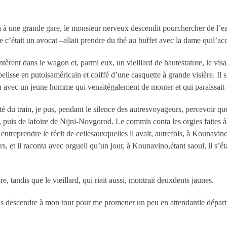
ta à une grande gare, le monsieur nerveux descendit pourchercher de l’ea
e c’était un avocat –allait prendre du thé au buffet avec la dame quil’a
ent dans le wagon et, parmi eux, un vieillard de hautestature, le visage
sse en putoisaméricain et coiffé d’une casquette à grande visière. Il s
ion avec un jeune homme qui venaitégalement de monter et qui paraissa
é du train, je pus, pendant le silence des autresvoyageurs, percevoir que
puis de lafoire de Nijni-Novgorod. Le commis conta les orgies faites à
 entreprendre le récit de cellesauxquelles il avait, autrefois, à Kounavin
rs, et il raconta avec orgueil qu’un jour, à Kounavino,étant saoul, il s’ét
e, tandis que le vieillard, qui riait aussi, montrait deuxdents jaunes.
llais descendre à mon tour pour me promener un peu en attendantle départ. 