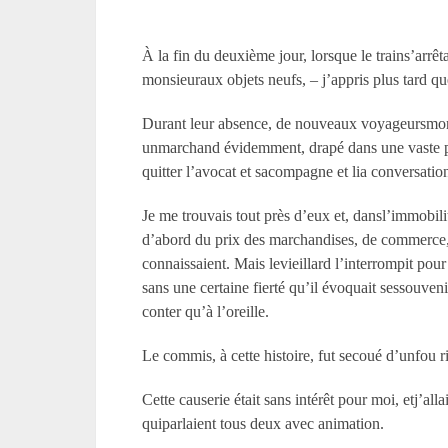
À la fin du deuxième jour, lorsque le trains’arrê
monsieuraux objets neufs, – j’appris plus tard qu
Durant leur absence, de nouveaux voyageursmontèr
unmarchand évidemment, drapé dans une vaste peli
quitter l’avocat et sacompagne et lia conversat
Je me trouvais tout près d’eux et, dansl’immobilit
d’abord du prix des marchandises, de commerce, 
connaissaient. Mais levieillard l’interrompit pour
sans une certaine fierté qu’il évoquait sessouveni
conter qu’à l’oreille.
Le commis, à cette histoire, fut secoué d’unfou rir
Cette causerie était sans intérêt pour moi, etj’a
quiparlaient tous deux avec animation.