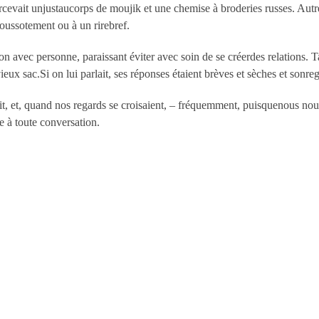
evait unjustaucorps de moujik et une chemise à broderies russes. Autres
oussotement ou à un rirebref.
n avec personne, paraissant éviter avec soin de se créerdes relations. Tantô
vieux sac.Si on lui parlait, ses réponses étaient brèves et sèches et sonreg
it, et, quand nos regards se croisaient, – fréquemment, puisquenous nous
e à toute conversation.