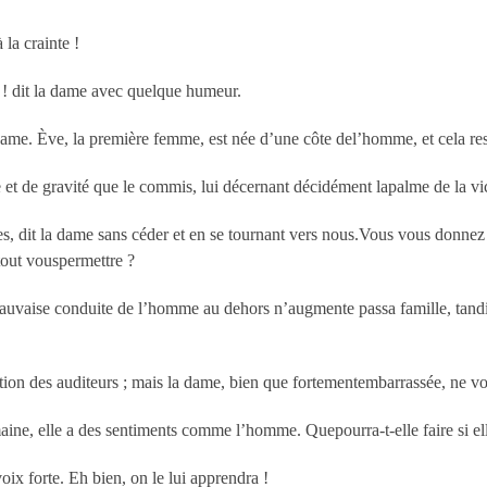
 la crainte !
 ! dit la dame avec quelque humeur.
dame. Ève, la première femme, est née d’une côte del’homme, et cela rest
e et de gravité que le commis, lui décernant décidément lapalme de la vic
s, dit la dame sans céder et en se tournant vers nous.Vous vous donnez t
out vouspermettre ?
 mauvaise conduite de l’homme au dehors n’augmente passa famille, tandi
ction des auditeurs ; mais la dame, bien que fortementembarrassée, ne vo
ine, elle a des sentiments comme l’homme. Quepourra-t-elle faire si el
ix forte. Eh bien, on le lui apprendra !