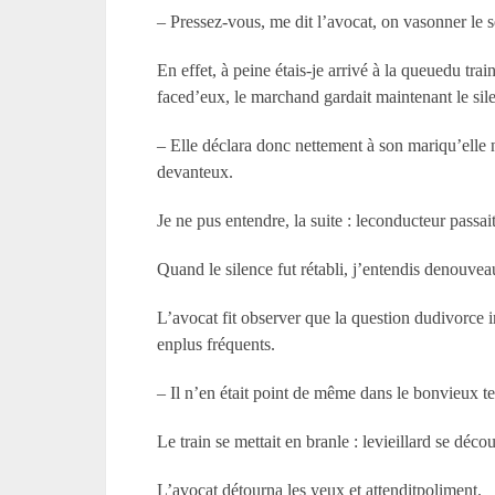
– Pressez-vous, me dit l’avocat, on vasonner le 
En effet, à peine étais-je arrivé à la queuedu tr
faced’eux, le marchand gardait maintenant le sile
– Elle déclara donc nettement à son mariqu’elle n
devanteux.
Je ne pus entendre, la suite : leconducteur passai
Quand le silence fut rétabli, j’entendis denouveau
L’avocat fit observer que la question dudivorce i
enplus fréquents.
– Il n’en était point de même dans le bonvieux temp
Le train se mettait en branle : levieillard se déco
L’avocat détourna les yeux et attenditpoliment.