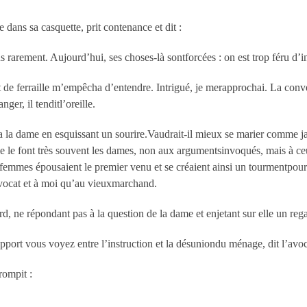
te dans sa casquette, prit contenance et dit :
lus rarement. Aujourd’hui, ses choses-là sontforcées : on est trop féru d’i
it de ferraille m’empêcha d’entendre. Intrigué, je merapprochai. La conv
ger, il tenditl’oreille.
da la dame en esquissant un sourire.Vaudrait-il mieux se marier comme j
e le font très souvent les dames, non aux argumentsinvoqués, mais à ceu
lesfemmes épousaient le premier venu et se créaient ainsi un tourmentpour 
’avocat et à moi qu’au vieuxmarchand.
ard, ne répondant pas à la question de la dame et enjetant sur elle un re
rapport vous voyez entre l’instruction et la désuniondu ménage, dit l’avo
rompit :