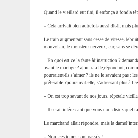
Quand le vieillard eut fini, il enfonça à fondla tê
– Cela arrivait bien autrefois aussi,dit-il, mais p
Le train augmentant sans cesse de vitesse, lebru
monvoisin, le monsieur nerveux, car, sans se déran
– En quoi est-ce la faute àl’instruction ? deman
avant le mariage ? ajouta-t-elle,répondant, comm
pourraient-ils s’aimer ? ils ne le savaient pas : 
préférable ?poursuivit-elle, s’adressant plus à l
– On est trop savant de nos jours, répétale vieill
– Il serait intéressant que vous nousdisiez quel 
Le marchand allait répondre, mais la damel’inter
– Non, ces temps sont passés !