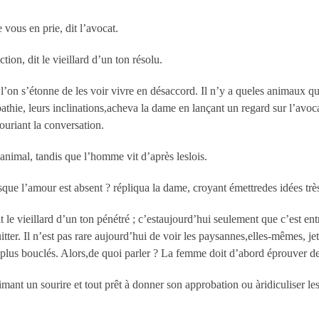
vous en prie, dit l’avocat.
tion, dit le vieillard d’un ton résolu.
l’on s’étonne de les voir vivre en désaccord. Il n’y a queles animaux qu
thie, leurs inclinations,acheva la dame en lançant un regard sur l’avo
ouriant la conversation.
 animal, tandis que l’homme vit d’après leslois.
e l’amour est absent ? répliqua la dame, croyant émettredes idées trè
 dit le vieillard d’un ton pénétré ; c’estaujourd’hui seulement que c’est e
itter. Il n’est pas rare aujourd’hui de voir les paysannes,elles-mêmes, je
 plus bouclés. Alors,de quoi parler ? La femme doit d’abord éprouver d
ant un sourire et tout prêt à donner son approbation ou àridiculiser les