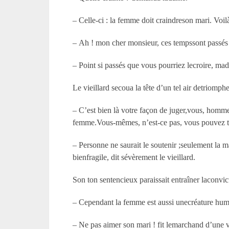
– Celle-ci : la femme doit craindreson mari. Voilà
– Ah ! mon cher monsieur, ces tempssont passés
– Point si passés que vous pourriez lecroire, ma
Le vieillard secoua la tête d’un tel air detriomph
– C’est bien là votre façon de juger,vous, homme
femme.Vous-mêmes, n’est-ce pas, vous pouvez t
– Personne ne saurait le soutenir ;seulement la
bienfragile, dit sévèrement le vieillard.
Son ton sentencieux paraissait entraîner laconvi
– Cependant la femme est aussi unecréature huma
– Ne pas aimer son mari ! fit lemarchand d’une vo