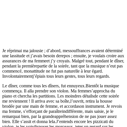
Je réprimai ma jalousie ; d’abord, messouffrances avaient déterminé
une lassitude et j’avais besoin derepos ; ensuite, je voulais croire aux
assurances de ma femmeet j’y croyais. Malgré tout, pendant le dîner,
pendant la premièrepartie de la soirée, tant que la musique n’eut pas
commencé, monattitude ne fut pas naturelle à leur égard.
Involontairementj’épiais tous leurs gestes, tous leurs regards.
Le dîner, comme tous les dîners, fut ennuyeux.Bientôt la musique
commença. Il alla prendre son violon. Ma femmes’approcha du
piano et chercha les partitions. Les moindres détailsde cette soirée
me reviennent ! Il arriva avec sa boîte,l’ouvrit, retira la housse
brodée par une main de femme, et accordason instrument. Je revois
ma femme, s’efforçant de paraîtreindifférente, mais saisie, je le
remarquai bien, par la grandeappréhension de ne pas jouer assez
bien. Elle s’assit et donna lela.J’entends encore les pizzicati du
violon, je les voisdisposer les morceaux, jeter un regard sur les