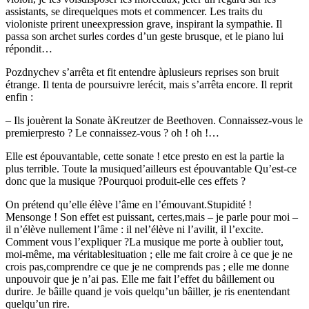
assistants, se direquelques mots et commencer. Les traits du
violoniste prirent uneexpression grave, inspirant la sympathie. Il
passa son archet surles cordes d’un geste brusque, et le piano lui
répondit…
Pozdnychev s’arrêta et fit entendre àplusieurs reprises son bruit
étrange. Il tenta de poursuivre lerécit, mais s’arrêta encore. Il reprit
enfin :
– Ils jouèrent la Sonate àKreutzer de Beethoven. Connaissez-vous le
premierpresto ? Le connaissez-vous ? oh ! oh !…
Elle est épouvantable, cette sonate ! etce presto en est la partie la
plus terrible. Toute la musiqued’ailleurs est épouvantable Qu’est-ce
donc que la musique ?Pourquoi produit-elle ces effets ?
On prétend qu’elle élève l’âme en l’émouvant.Stupidité !
Mensonge ! Son effet est puissant, certes,mais – je parle pour moi –
il n’élève nullement l’âme : il nel’élève ni l’avilit, il l’excite.
Comment vous l’expliquer ?La musique me porte à oublier tout,
moi-même, ma véritablesituation ; elle me fait croire à ce que je ne
crois pas,comprendre ce que je ne comprends pas ; elle me donne
unpouvoir que je n’ai pas. Elle me fait l’effet du bâillement ou
durire. Je bâille quand je vois quelqu’un bâiller, je ris enentendant
quelqu’un rire.