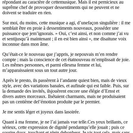
répondant au caractère de cettemusique. Mais il est pernicieux au
suprême chef de provoquer dessentiments qui ne peuvent et ne
doivent se traduire en rien.
Sur moi, du moins, cette musique a agi, d’unefaçon singulière : il me
semblait être en proie à dessentiments nouveaux, posséder une
puissance que jem’ignorais. » Oui, c’est ainsi, et non comme j’ai vu
et sentijusqu’à maintenant ; il en est bien ainsi », me disaitune voix
inconnue dans mon âme.
Qu’était-ce le nouveau que j’appris, je nepouvais m’en rendre
compte ; mais la conscience de cet étatnouveau m’emplissait de joie.
Les mêmes personnes, et parmi ellesma femme et lui,
m’apparaissaient sous un tout autre jour.
Après le presto, ils passèrent à l’andante quiest bien, mais de vieux
style, avec des variations banales, et aufinale qui est faible. Puis, sur
la demande des invités, ilsjouèrent encore une élégie d’Ernst et
divers autres morceaux. Ilsétaient charmants, mais ne produisaient
pas un centième del’émotion produite par le premier.
Je me sentis léger et joyeux dans lasoirée.
Quant à ma femme, je ne l’ai jamais vue telle.Ces yeux brillants, ce
sérieux, cette expression de dignité pendantqu’elle jouait ; puis ce
sourire doux, touchant et plein debonheur. Je vis tout cela, mais sans