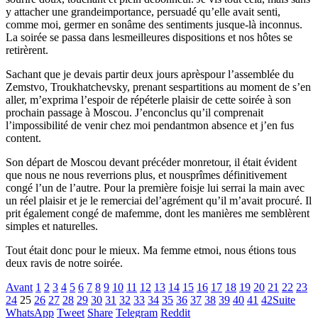
y attacher une grandeimportance, persuadé qu’elle avait senti,
comme moi, germer en sonâme des sentiments jusque-là inconnus.
La soirée se passa dans lesmeilleures dispositions et nos hôtes se
retirèrent.
Sachant que je devais partir deux jours aprèspour l’assemblée du
Zemstvo, Troukhatchevsky, prenant sespartitions au moment de s’en
aller, m’exprima l’espoir de répéterle plaisir de cette soirée à son
prochain passage à Moscou. J’enconclus qu’il comprenait
l’impossibilité de venir chez moi pendantmon absence et j’en fus
content.
Son départ de Moscou devant précéder monretour, il était évident
que nous ne nous reverrions plus, et nousprîmes définitivement
congé l’un de l’autre. Pour la première foisje lui serrai la main avec
un réel plaisir et je le remerciai del’agrément qu’il m’avait procuré. Il
prit également congé de mafemme, dont les manières me semblèrent
simples et naturelles.
Tout était donc pour le mieux. Ma femme etmoi, nous étions tous
deux ravis de notre soirée.
Avant
1
2
3
4
5
6
7
8
9
10
11
12
13
14
15
16
17
18
19
20
21
22
23
24
25
26
27
28
29
30
31
32
33
34
35
36
37
38
39
40
41
42
Suite
WhatsApp
Tweet
Share
Telegram
Reddit