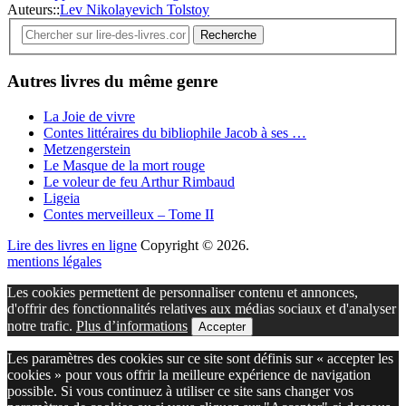
Auteurs::
Lev Nikolayevich Tolstoy
Recherche
Autres livres du même genre
La Joie de vivre
Contes littéraires du bibliophile Jacob à ses …
Metzengerstein
Le Masque de la mort rouge
Le voleur de feu Arthur Rimbaud
Ligeia
Contes merveilleux – Tome II
Lire des livres en ligne
Copyright © 2026.
mentions légales
Les cookies permettent de personnaliser contenu et annonces,
d'offrir des fonctionnalités relatives aux médias sociaux et d'analyser
notre trafic.
Plus d’informations
Accepter
Les paramètres des cookies sur ce site sont définis sur « accepter les
cookies » pour vous offrir la meilleure expérience de navigation
possible. Si vous continuez à utiliser ce site sans changer vos