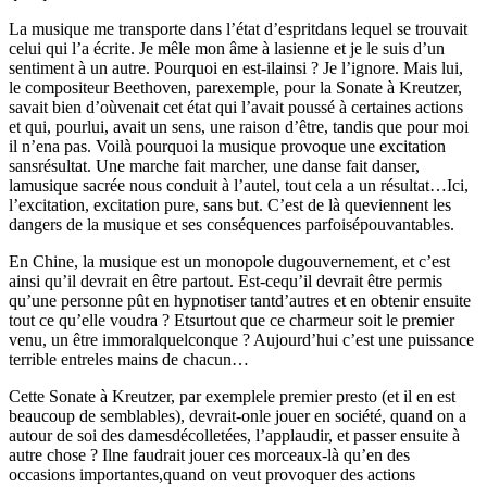
La musique me transporte dans l’état d’espritdans lequel se trouvait
celui qui l’a écrite. Je mêle mon âme à lasienne et je le suis d’un
sentiment à un autre. Pourquoi en est-ilainsi ? Je l’ignore. Mais lui,
le compositeur Beethoven, parexemple, pour la Sonate à Kreutzer,
savait bien d’oùvenait cet état qui l’avait poussé à certaines actions
et qui, pourlui, avait un sens, une raison d’être, tandis que pour moi
il n’ena pas. Voilà pourquoi la musique provoque une excitation
sansrésultat. Une marche fait marcher, une danse fait danser,
lamusique sacrée nous conduit à l’autel, tout cela a un résultat…Ici,
l’excitation, excitation pure, sans but. C’est de là queviennent les
dangers de la musique et ses conséquences parfoisépouvantables.
En Chine, la musique est un monopole dugouvernement, et c’est
ainsi qu’il devrait en être partout. Est-cequ’il devrait être permis
qu’une personne pût en hypnotiser tantd’autres et en obtenir ensuite
tout ce qu’elle voudra ? Etsurtout que ce charmeur soit le premier
venu, un être immoralquelconque ? Aujourd’hui c’est une puissance
terrible entreles mains de chacun…
Cette Sonate à Kreutzer, par exemplele premier presto (et il en est
beaucoup de semblables), devrait-onle jouer en société, quand on a
autour de soi des damesdécolletées, l’applaudir, et passer ensuite à
autre chose ? Ilne faudrait jouer ces morceaux-là qu’en des
occasions importantes,quand on veut provoquer des actions