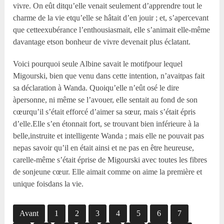
vivre. On eût ditqu’elle venait seulement d’apprendre tout le
charme de la vie etqu’elle se hâtait d’en jouir ; et, s’apercevant
que cetteexubérance l’enthousiasmait, elle s’animait elle-même
davantage etson bonheur de vivre devenait plus éclatant.
Voici pourquoi seule Albine savait le motifpour lequel
Migourski, bien que venu dans cette intention, n’avaitpas fait
sa déclaration à Wanda. Quoiqu’elle n’eût osé le dire
àpersonne, ni même se l’avouer, elle sentait au fond de son
cœurqu’il s’était efforcé d’aimer sa sœur, mais s’était épris
d’elle.Elle s’en étonnait fort, se trouvant bien inférieure à la
belle,instruite et intelligente Wanda ; mais elle ne pouvait pas
nepas savoir qu’il en était ainsi et ne pas en être heureuse,
carelle-même s’était éprise de Migourski avec toutes les fibres
de sonjeune cœur. Elle aimait comme on aime la première et
unique foisdans la vie.
Avant
1
2
3
4
5
6
7