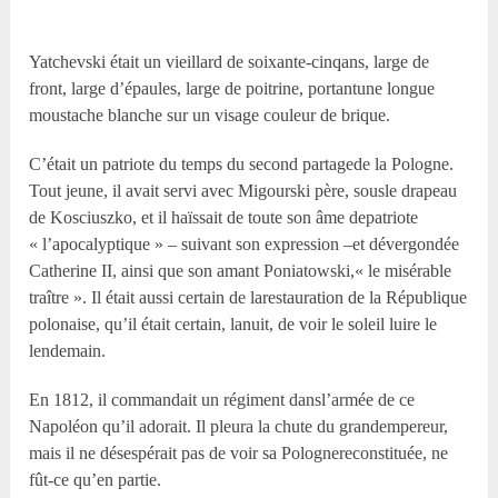
Yatchevski était un vieillard de soixante-cinqans, large de
front, large d’épaules, large de poitrine, portantune longue
moustache blanche sur un visage couleur de brique.
C’était un patriote du temps du second partagede la Pologne.
Tout jeune, il avait servi avec Migourski père, sousle drapeau
de Kosciuszko, et il haïssait de toute son âme depatriote
« l’apocalyptique » – suivant son expression –et dévergondée
Catherine II, ainsi que son amant Poniatowski,« le misérable
traître ». Il était aussi certain de larestauration de la République
polonaise, qu’il était certain, lanuit, de voir le soleil luire le
lendemain.
En 1812, il commandait un régiment dansl’armée de ce
Napoléon qu’il adorait. Il pleura la chute du grandempereur,
mais il ne désespérait pas de voir sa Polognereconstituée, ne
fût-ce qu’en partie.