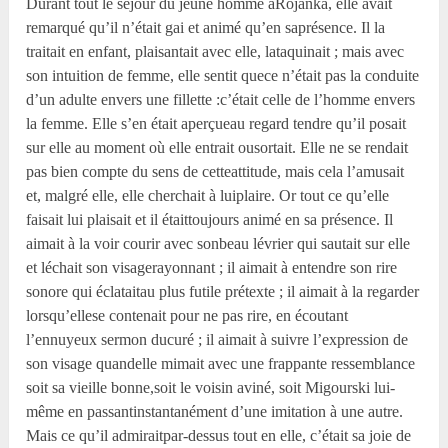
Durant tout le séjour du jeune homme àRojanka, elle avait
remarqué qu’il n’était gai et animé qu’en saprésence. Il la
traitait en enfant, plaisantait avec elle, lataquinait ; mais avec
son intuition de femme, elle sentit quece n’était pas la conduite
d’un adulte envers une fillette :c’était celle de l’homme envers
la femme. Elle s’en était aperçueau regard tendre qu’il posait
sur elle au moment où elle entrait ousortait. Elle ne se rendait
pas bien compte du sens de cetteattitude, mais cela l’amusait
et, malgré elle, elle cherchait à luiplaire. Or tout ce qu’elle
faisait lui plaisait et il étaittoujours animé en sa présence. Il
aimait à la voir courir avec sonbeau lévrier qui sautait sur elle
et léchait son visagerayonnant ; il aimait à entendre son rire
sonore qui éclataitau plus futile prétexte ; il aimait à la regarder
lorsqu’ellese contenait pour ne pas rire, en écoutant
l’ennuyeux sermon ducuré ; il aimait à suivre l’expression de
son visage quandelle mimait avec une frappante ressemblance
soit sa vieille bonne,soit le voisin aviné, soit Migourski lui-
même en passantinstantanément d’une imitation à une autre.
Mais ce qu’il admiraitpar-dessus tout en elle, c’était sa joie de