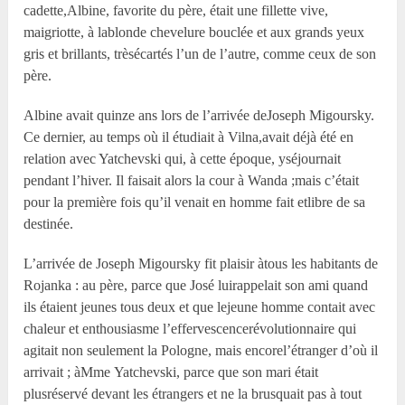
cadette,Albine, favorite du père, était une fillette vive,
maigriotte, à lablonde chevelure bouclée et aux grands yeux
gris et brillants, trèsécartés l’un de l’autre, comme ceux de son
père.
Albine avait quinze ans lors de l’arrivée deJoseph Migoursky.
Ce dernier, au temps où il étudiait à Vilna,avait déjà été en
relation avec Yatchevski qui, à cette époque, yséjournait
pendant l’hiver. Il faisait alors la cour à Wanda ;mais c’était
pour la première fois qu’il venait en homme fait etlibre de sa
destinée.
L’arrivée de Joseph Migoursky fit plaisir àtous les habitants de
Rojanka : au père, parce que José luirappelait son ami quand
ils étaient jeunes tous deux et que lejeune homme contait avec
chaleur et enthousiasme l’effervescencerévolutionnaire qui
agitait non seulement la Pologne, mais encorel’étranger d’où il
arrivait ; àM
me
Yatchevski, parce que son mari était
plusréservé devant les étrangers et ne la brusquait pas à tout