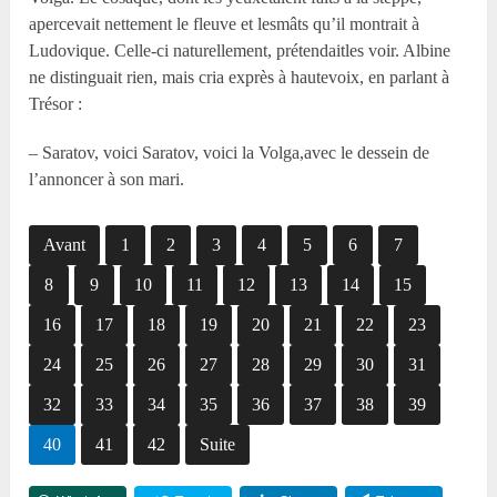
apercevait nettement le fleuve et lesmâts qu’il montrait à
Ludovique. Celle-ci naturellement, prétendaitles voir. Albine
ne distinguait rien, mais cria exprès à hautevoix, en parlant à
Trésor :
– Saratov, voici Saratov, voici la Volga,avec le dessein de
l’annoncer à son mari.
Avant
1
2
3
4
5
6
7
8
9
10
11
12
13
14
15
16
17
18
19
20
21
22
23
24
25
26
27
28
29
30
31
32
33
34
35
36
37
38
39
40
41
42
Suite