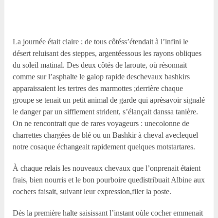
La journée était claire ; de tous côtéss’étendait à l’infini le
désert reluisant des steppes, argentéessous les rayons obliques
du soleil matinal. Des deux côtés de laroute, où résonnait
comme sur l’asphalte le galop rapide deschevaux bashkirs
apparaissaient les tertres des marmottes ;derrière chaque
groupe se tenait un petit animal de garde qui aprèsavoir signalé
le danger par un sifflement strident, s’élançait danssa tanière.
On ne rencontrait que de rares voyageurs : unecolonne de
charrettes chargées de blé ou un Bashkir à cheval aveclequel
notre cosaque échangeait rapidement quelques motstartares.
À chaque relais les nouveaux chevaux que l’onprenait étaient
frais, bien nourris et le bon pourboire quedistribuait Albine aux
cochers faisait, suivant leur expression,filer la poste.
Dès la première halte saisissant l’instant oùle cocher emmenait