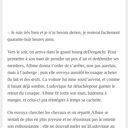
– Je suis très bien et je n’ai besoin derien, je resterai facilement
quarante-huit heures ainsi.
Vers le soir, on arriva dans le grand bourg deDergatchi. Pour
permettre à son mari de prendre un peu d’air et dedétendre ses
membres, Albine donna l’ordre de s’arrêter, non pas aurelais,
mais à l’auberge ; puis elle envoya aussitôt lecosaque acheter
du lait et des œufs. La voiture fut mise sousl’auvent, et comme
il faisait déjà sombre, Ludovique fut détachéepour guetter le
retour du cosaque. Albine fit sortir son mari, luidonna à
manger, et celui-ci put réintégrer à temps sa cachette.
On envoya chercher les chevaux et on repartit.Albine se
sentait de plus en plus joyeuse et ne réussissait pas àcontenir
son enthousiasme ; elle ne pouvait parler qu’àLudovique au