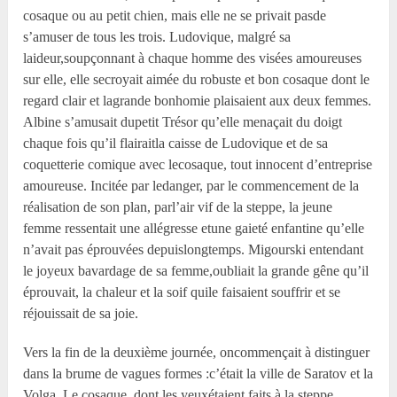
cosaque ou au petit chien, mais elle ne se privait pasde
s’amuser de tous les trois. Ludovique, malgré sa
laideur,soupçonnant à chaque homme des visées amoureuses
sur elle, elle secroyait aimée du robuste et bon cosaque dont le
regard clair et lagrande bonhomie plaisaient aux deux femmes.
Albine s’amusait dupetit Trésor qu’elle menaçait du doigt
chaque fois qu’il flairaitla caisse de Ludovique et de sa
coquetterie comique avec lecosaque, tout innocent d’entreprise
amoureuse. Incitée par ledanger, par le commencement de la
réalisation de son plan, parl’air vif de la steppe, la jeune
femme ressentait une allégresse etune gaieté enfantine qu’elle
n’avait pas éprouvées depuislongtemps. Migourski entendant
le joyeux bavardage de sa femme,oubliait la grande gêne qu’il
éprouvait, la chaleur et la soif quile faisaient souffrir et se
réjouissait de sa joie.
Vers la fin de la deuxième journée, oncommençait à distinguer
dans la brume de vagues formes :c’était la ville de Saratov et la
Volga. Le cosaque, dont les yeuxétaient faits à la steppe,