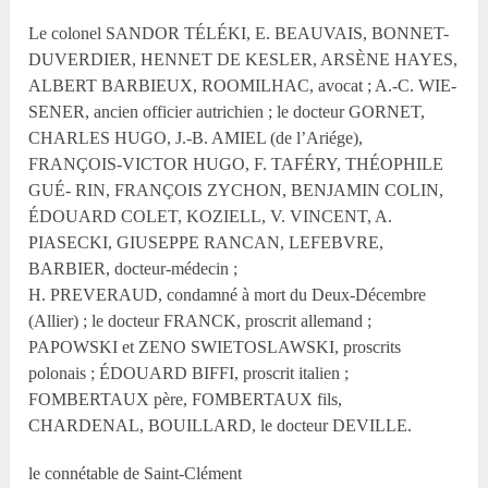
Le colonel SANDOR TÉLÉKI, E. BEAUVAIS, BONNET-
DUVERDIER, HENNET DE KESLER, ARSÈNE HAYES,
ALBERT BARBIEUX, ROOMILHAC, avocat ; A.-C. WIE-
SENER, ancien officier autrichien ; le docteur GORNET,
CHARLES HUGO, J.-B. AMIEL (de l’Ariége),
FRANÇOIS-VICTOR HUGO, F. TAFÉRY, THÉOPHILE
GUÉ- RIN, FRANÇOIS ZYCHON, BENJAMIN COLIN,
ÉDOUARD COLET, KOZIELL, V. VINCENT, A.
PIASECKI, GIUSEPPE RANCAN, LEFEBVRE,
BARBIER, docteur-médecin ;
H. PREVERAUD, condamné à mort du Deux-Décembre
(Allier) ; le docteur FRANCK, proscrit allemand ;
PAPOWSKI et ZENO SWIETOSLAWSKI, proscrits
polonais ; ÉDOUARD BIFFI, proscrit italien ;
FOMBERTAUX père, FOMBERTAUX fils,
CHARDENAL, BOUILLARD, le docteur DEVILLE.
le connétable de Saint-Clément