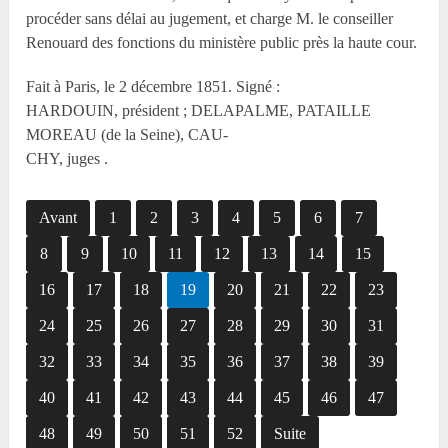
procéder sans délai au jugement, et charge M. le conseiller
Renouard des fonctions du ministère public près la haute cour.
Fait à Paris, le 2 décembre 1851. Signé :
HARDOUIN, président ; DELAPALME, PATAILLE
MOREAU (de la Seine), CAU-
CHY, juges .
Avant
1
2
3
4
5
6
7
8
9
10
11
12
13
14
15
16
17
18
19
20
21
22
23
24
25
26
27
28
29
30
31
32
33
34
35
36
37
38
39
40
41
42
43
44
45
46
47
48
49
50
51
52
Suite