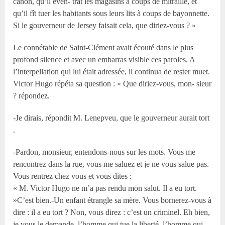
canon, qu’il éven- trât les magasins à coups de mitraille, et
qu’il fît tuer les habitants sous leurs lits à coups de bayonnette.
Si le gouverneur de Jersey faisait cela, que diriez-vous ? »
Le connétable de Saint-Clément avait écouté dans le plus
profond silence et avec un embarras visible ces paroles. A
l’interpellation qui lui était adressée, il continua de rester muet.
Victor Hugo répéta sa question : « Que diriez-vous, mon- sieur
? répondez.
-Je dirais, répondit M. Lenepveu, que le gouverneur aurait tort
.
-Pardon, monsieur, entendons-nous sur les mots. Vous me
rencontrez dans la rue, vous me saluez et je ne vous salue pas.
Vous rentrez chez vous et vous dites :
« M. Victor Hugo ne m’a pas rendu mon salut. Il a eu tort.
»C’est bien.-Un enfant étrangle sa mère. Vous bornerez-vous à
dire : il a eu tort ? Non, vous direz : c’est un criminel. Eh bien,
je vous le demande, l’homme qui tue la liberté, l’homme qui