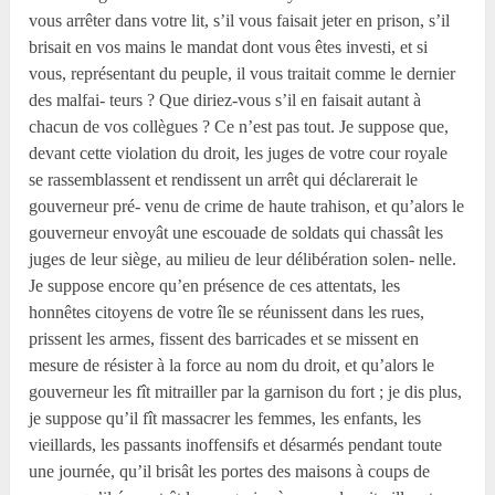
vous arrêter dans votre lit, s’il vous faisait jeter en prison, s’il
brisait en vos mains le mandat dont vous êtes investi, et si
vous, représentant du peuple, il vous traitait comme le dernier
des malfai- teurs ? Que diriez-vous s’il en faisait autant à
chacun de vos collègues ? Ce n’est pas tout. Je suppose que,
devant cette violation du droit, les juges de votre cour royale
se rassemblassent et rendissent un arrêt qui déclarerait le
gouverneur pré- venu de crime de haute trahison, et qu’alors le
gouverneur envoyât une escouade de soldats qui chassât les
juges de leur siège, au milieu de leur délibération solen- nelle.
Je suppose encore qu’en présence de ces attentats, les
honnêtes citoyens de votre île se réunissent dans les rues,
prissent les armes, fissent des barricades et se missent en
mesure de résister à la force au nom du droit, et qu’alors le
gouverneur les fît mitrailler par la garnison du fort ; je dis plus,
je suppose qu’il fît massacrer les femmes, les enfants, les
vieillards, les passants inoffensifs et désarmés pendant toute
une journée, qu’il brisât les portes des maisons à coups de