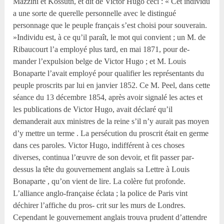
Mazzini et Kossuth, et dit de Victor Hugo ceci : « Cet individu
a une sorte de querelle personnelle avec le distingué
personnage que le peuple français s’est choisi pour souverain.
»Individu est, à ce qu’il paraît, le mot qui convient ; un M. de
Ribaucourt l’a employé plus tard, en mai 1871, pour de-
mander l’expulsion belge de Victor Hugo ; et M. Louis
Bonaparte l’avait employé pour qualifier les représentants du
peuple proscrits par lui en janvier 1852. Ce M. Peel, dans cette
séance du 13 décembre 1854, après avoir signalé les actes et
les publications de Victor Hugo, avait déclaré qu’il
demanderait aux ministres de la reine s’il n’y aurait pas moyen
d’y mettre un terme . La persécution du proscrit était en germe
dans ces paroles. Victor Hugo, indifférent à ces choses
diverses, continua l’œuvre de son devoir, et fit passer par-
dessus la tête du gouvernement anglais sa Lettre à Louis
Bonaparte , qu’on vient de lire. La colère fut profonde.
L’alliance anglo-française éclata ; la police de Paris vint
déchirer l’affiche du pros- crit sur les murs de Londres.
Cependant le gouvernement anglais trouva prudent d’attendre