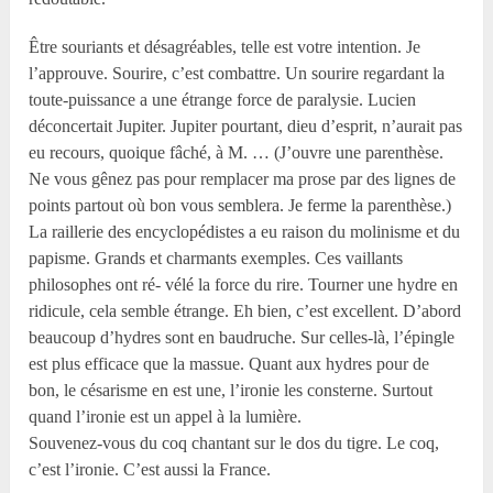
Être souriants et désagréables, telle est votre intention. Je
l’approuve. Sourire, c’est combattre. Un sourire regardant la
toute-puissance a une étrange force de paralysie. Lucien
déconcertait Jupiter. Jupiter pourtant, dieu d’esprit, n’aurait pas
eu recours, quoique fâché, à M. … (J’ouvre une parenthèse.
Ne vous gênez pas pour remplacer ma prose par des lignes de
points partout où bon vous semblera. Je ferme la parenthèse.)
La raillerie des encyclopédistes a eu raison du molinisme et du
papisme. Grands et charmants exemples. Ces vaillants
philosophes ont ré- vélé la force du rire. Tourner une hydre en
ridicule, cela semble étrange. Eh bien, c’est excellent. D’abord
beaucoup d’hydres sont en baudruche. Sur celles-là, l’épingle
est plus efficace que la massue. Quant aux hydres pour de
bon, le césarisme en est une, l’ironie les consterne. Surtout
quand l’ironie est un appel à la lumière.
Souvenez-vous du coq chantant sur le dos du tigre. Le coq,
c’est l’ironie. C’est aussi la France.