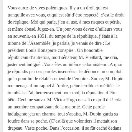
Vous aurez de vives polémiques. Il y a un droit qui est
tranquille avec vous, et qui est sûr d’être respecté, c’est le droit
de réplique. Moi qui parle, j’en ai usé, à mes risques et périls,
et même abusé. Jugez-en. Un jour,-vous devez d’ailleurs vous
en souvenir,-en 1851, du temps de la république, j’étais à la
tribune de l’Assemblée, je parlais, je venais de dire : Le
président Louis Bonaparte conspire . Un honorable
républicain d’autrefois, mort sénateur, M. Vieillard, me cria,
justement indigné : Vous êtes un infâme calomniateur . A quoi
je répondis par ces paroles insensées : Je dénonce un complot
qui a pour but le rétablissement de l’empire . Sur ce, M. Dupin
me menaça d’un rappel à l’ordre, peine terrible et méritée. Je
tremblais. J’ai, heureusement pour moi, la réputation d’être
bête. Ceci me sauva. M. Victor Hugo ne sait ce qu’il dit ! cria
un membre compatissant de la majorité. Cette parole
indulgente jeta un charme, tout s’apaisa, M. Dupin garda sa
foudre dans sa poche. (C’est là que volontiers il mettait son
drapeau. Vaste poche. Dans l’occasion, il se fût caché dedans