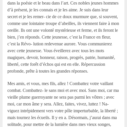
dans la poésie et le beau dans l’art. Ces nobles jeunes hommes
d’à présent, je les connais et je les aime. Je suis dans leur
secret et je les remer- cie de ce doux murmure que, si souvent,
comme une lointaine troupe d’abeilles, ils viennent faire à mon
oreille. Ils ont une volonté mystérieuse et ferme, et ils feront le
bien, j’en réponds. Cette jeunesse, c’est la France en fleur,
c’est la Révo- lution redevenue aurore. Vous communierez
avec cette jeunesse. Vous éveillerez avec tous les mots
magiques, devoir, honneur, raison, progrès, patrie, humanité,
liberté, cette forêt d’échos qui est en elle. Répercussion
profonde, prête à toutes les grandes réponses.
Mes amis, et vous, mes fils, allez ! Combattez votre vaillant
combat. Combattez- le sans moi et avec moi. Sans moi, car ma
vieille plume guerroyante ne sera pas parmi les vôtres ; avec
moi, car mon âme y sera. Allez, faites, vivez, luttez ! Na-
viguez intrépidement vers votre pôle imperturbable, la liberté ;
mais tournez les écueils. Il y en a. Désormais, j’aurai dans ma
solitude, pour mettre de la lumière dans mes vieux songes,