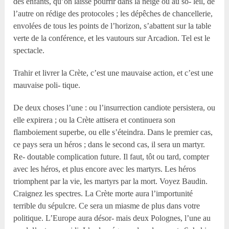
des enfants, qu’on laisse pourrir dans la neige ou au so- leil, de
l’autre on rédige des protocoles ; les dépêches de chancellerie,
envolées de tous les points de l’horizon, s’abattent sur la table
verte de la conférence, et les vautours sur Arcadion. Tel est le
spectacle.
Trahir et livrer la Crète, c’est une mauvaise action, et c’est une
mauvaise poli- tique.
De deux choses l’une : ou l’insurrection candiote persistera, ou
elle expirera ; ou la Crète attisera et continuera son
flamboiement superbe, ou elle s’éteindra. Dans le premier cas,
ce pays sera un héros ; dans le second cas, il sera un martyr.
Re- doutable complication future. Il faut, tôt ou tard, compter
avec les héros, et plus encore avec les martyrs. Les héros
triomphent par la vie, les martyrs par la mort. Voyez Baudin.
Craignez les spectres. La Crète morte aura l’importunité
terrible du sépulcre. Ce sera un miasme de plus dans votre
politique. L’Europe aura désor- mais deux Polognes, l’une au