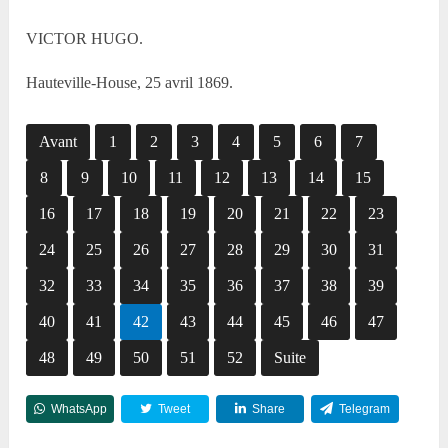
VICTOR HUGO.
Hauteville-House, 25 avril 1869.
Avant
1
2
3
4
5
6
7
8
9
10
11
12
13
14
15
16
17
18
19
20
21
22
23
24
25
26
27
28
29
30
31
32
33
34
35
36
37
38
39
40
41
42
43
44
45
46
47
48
49
50
51
52
Suite
WhatsApp
Tweet
Share
Telegram
Reddit