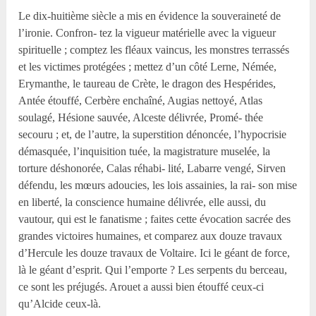
Le dix-huitième siècle a mis en évidence la souveraineté de
l’ironie. Confron- tez la vigueur matérielle avec la vigueur
spirituelle ; comptez les fléaux vaincus, les monstres terrassés
et les victimes protégées ; mettez d’un côté Lerne, Némée,
Erymanthe, le taureau de Crète, le dragon des Hespérides,
Antée étouffé, Cerbère enchaîné, Augias nettoyé, Atlas
soulagé, Hésione sauvée, Alceste délivrée, Promé- thée
secouru ; et, de l’autre, la superstition dénoncée, l’hypocrisie
démasquée, l’inquisition tuée, la magistrature muselée, la
torture déshonorée, Calas réhabi- lité, Labarre vengé, Sirven
défendu, les mœurs adoucies, les lois assainies, la rai- son mise
en liberté, la conscience humaine délivrée, elle aussi, du
vautour, qui est le fanatisme ; faites cette évocation sacrée des
grandes victoires humaines, et comparez aux douze travaux
d’Hercule les douze travaux de Voltaire. Ici le géant de force,
là le géant d’esprit. Qui l’emporte ? Les serpents du berceau,
ce sont les préjugés. Arouet a aussi bien étouffé ceux-ci
qu’Alcide ceux-là.