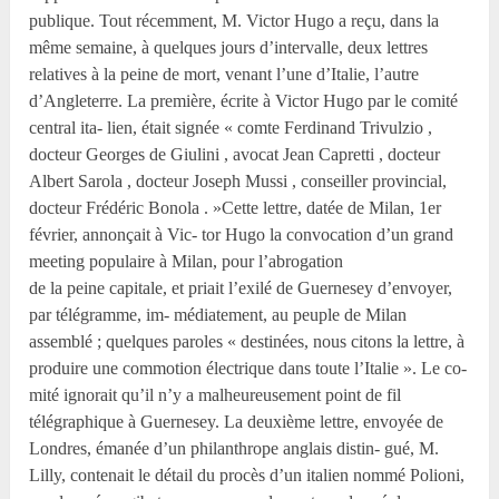
publique. Tout récemment, M. Victor Hugo a reçu, dans la
même semaine, à quelques jours d’intervalle, deux lettres
relatives à la peine de mort, venant l’une d’Italie, l’autre
d’Angleterre. La première, écrite à Victor Hugo par le comité
central ita- lien, était signée « comte Ferdinand Trivulzio ,
docteur Georges de Giulini , avocat Jean Capretti , docteur
Albert Sarola , docteur Joseph Mussi , conseiller provincial,
docteur Frédéric Bonola . »Cette lettre, datée de Milan, 1er
février, annonçait à Vic- tor Hugo la convocation d’un grand
meeting populaire à Milan, pour l’abrogation
de la peine capitale, et priait l’exilé de Guernesey d’envoyer,
par télégramme, im- médiatement, au peuple de Milan
assemblé ; quelques paroles « destinées, nous citons la lettre, à
produire une commotion électrique dans toute l’Italie ». Le co-
mité ignorait qu’il n’y a malheureusement point de fil
télégraphique à Guernesey. La deuxième lettre, envoyée de
Londres, émanée d’un philanthrope anglais distin- gué, M.
Lilly, contenait le détail du procès d’un italien nommé Polioni,