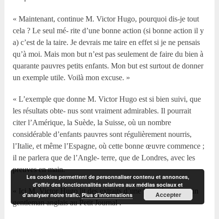
« Maintenant, continue M. Victor Hugo, pourquoi dis-je tout
cela ? Le seul mé- rite d’une bonne action (si bonne action il y
a) c’est de la taire. Je devrais me taire en effet si je ne pensais
qu’à moi. Mais mon but n’est pas seulement de faire du bien à
quarante pauvres petits enfants. Mon but est surtout de donner
un exemple utile. Voilà mon excuse. »
« L’exemple que donne M. Victor Hugo est si bien suivi, que
les résultats obte- nus sont vraiment admirables. Il pourrait
citer l’Amérique, la Suède, la Suisse, où un nombre
considérable d’enfants pauvres sont régulièrement nourris,
l’Italie, et même l’Espagne, où cette bonne œuvre commence ;
il ne parlera que de l’Angle- terre, que de Londres, avec les
preuves en main.
Les cookies permettent de personnaliser contenu et annonces,
d'offrir des fonctionnalités relatives aux médias sociaux et
« Ici M. Victor Hugo lit des extraits d’une lettre écrite par un
Accepter
d'analyser notre trafic.
Plus d’informations
gentleman anglais au Petit Journal .