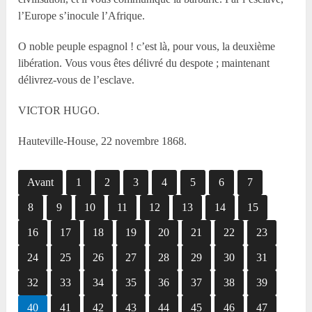
l’Europe s’inocule l’Afrique.
O noble peuple espagnol ! c’est là, pour vous, la deuxième
libération. Vous vous êtes délivré du despote ; maintenant
délivrez-vous de l’esclave.
VICTOR HUGO.
Hauteville-House, 22 novembre 1868.
Avant
1
2
3
4
5
6
7
8
9
10
11
12
13
14
15
16
17
18
19
20
21
22
23
24
25
26
27
28
29
30
31
32
33
34
35
36
37
38
39
40
41
42
43
44
45
46
47