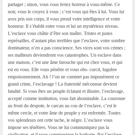
partager ; sinon, vous vous feriez horreur à vous-même. Ce
noir, vous le croyez à vous ; c’est vous qui êtes à lui. Vous lui
avez pris son corps, il vous prend votre intelligence et votre
honneur. Il s’établit entre vous et lui un mystérieux niveau.
L’esclave vous châtie d’être son maître. Tristes et justes
représailles, d’autant plus terribles que l’esclave, votre sombre
dominateur, n’en a pas conscience. Ses vices sont vos crimes ;
ses malheurs deviendront vos catastrophes. Un esclave dans
une maison, c’est une âme farouche qui est chez vous, et qui
est en vous. Elle vous pénètre et vous obs- curcit, lugubre
empoisonnement. Ah ! l’on ne commet pas impunément ce
grand crime, l’esclavage ! La fraternité méconnue devient
fatalité. Si vous êtes un peuple éclatant et illustre, l’esclavage,
accepté comme institution, vous fait abominable. La couronne
au front du despote, le carcan au cou de l’esclave, c’est le
même cercle, et votre âme de peuple y est enfermée. Toutes
vos splendeurs ont cette tache, le nègre. L’esclave vous
impose ses ténèbres. Vous ne lui communiquez pas la
civilisation, et il vous communique la barbarie. Par l’esclave,