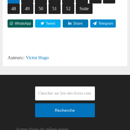
48
49
50
51
52
Suite
WhatsApp
Tweet
Share
Telegram
Reddit
Auteurs::
Victor Hugo
Recherche
Autres livres du même genre