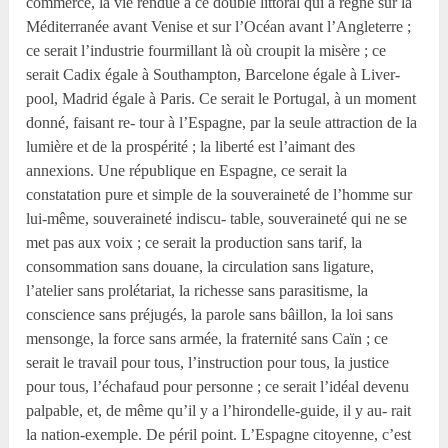
commerce, la vie rendue à ce double littoral qui a régné sur la
Méditerranée avant Venise et sur l’Océan avant l’Angleterre ;
ce serait l’industrie fourmillant là où croupit la misère ; ce
serait Cadix égale à Southampton, Barcelone égale à Liver-
pool, Madrid égale à Paris. Ce serait le Portugal, à un moment
donné, faisant re- tour à l’Espagne, par la seule attraction de la
lumière et de la prospérité ; la liberté est l’aimant des
annexions. Une république en Espagne, ce serait la
constatation pure et simple de la souveraineté de l’homme sur
lui-même, souveraineté indiscu- table, souveraineté qui ne se
met pas aux voix ; ce serait la production sans tarif, la
consommation sans douane, la circulation sans ligature,
l’atelier sans prolétariat, la richesse sans parasitisme, la
conscience sans préjugés, la parole sans bâillon, la loi sans
mensonge, la force sans armée, la fraternité sans Caïn ; ce
serait le travail pour tous, l’instruction pour tous, la justice
pour tous, l’échafaud pour personne ; ce serait l’idéal devenu
palpable, et, de même qu’il y a l’hirondelle-guide, il y au- rait
la nation-exemple. De péril point. L’Espagne citoyenne, c’est