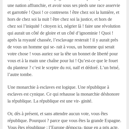
une nation affranchie, et avoir sous ses pieds une race asservie
et garrottée ! Quoi ! ce contresens ! être chez soi la lumière, et
hors de chez soi la nuit ! être chez soi la justice, et hors de
chez soi l’iniquité ! citoyen ici, négrier là ! faire une révolution
qui aurait un côté de gloire et un côté d’ignominie ! Quoi !
après la royauté chassée, l’esclavage resterait ! il y aurait près
de vous un homme qui se- rait à vous, un homme qui serait
votre chose ! vous auriez sur la tête un bonnet de liberté pour
vous et à la main une chaîne pour lui ! Qu’est-ce que le fouet
du planteur ? c’est le sceptre du roi, naïf et dédoré. L’un brisé,
l’autre tombe.
Une monarchie à esclaves est logique. Une république à
esclaves est cynique. Ce qui rehausse la monarchie déshonore
la république. La république est une vir- ginité.
Or, dès à présent, et sans attendre aucun vote, vous êtes
république. Pourquoi ? parce que vous êtes la grande Espagne.
Vous êtes république ; l’Europe démocra- tique en a pris acte.