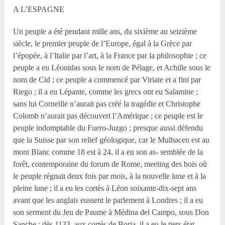
A L’ESPAGNE
Un peuple a été pendant mille ans, du sixième au seizième
siècle, le premier peuple de l’Europe, égal à la Grèce par
l’épopée, à l’Italie par l’art, à la France par la philosophie ; ce
peuple a eu Léonidas sous le nom de Pélage, et Achille sous le
nom de Cid ; ce peuple a commencé par Viriate et a fini par
Riego ; il a eu Lépante, comme les grecs ont eu Salamine ;
sans lui Corneille n’aurait pas créé la tragédie et Christophe
Colomb n’aurait pas découvert l’Amérique ; ce peuple est le
peuple indomptable du Fuero-Juzgo ; presque aussi défendu
que la Suisse par son relief géologique, car le Mulhacen est au
mont Blanc comme 18 est à 24, il a eu son as- semblée de la
forêt, contemporaine du forum de Rome, meeting des bois où
le peuple régnait deux fois par mois, à la nouvelle lune et à la
pleine lune ; il a eu les cortès à Léon soixante-dix-sept ans
avant que les anglais eussent le parlement à Londres ; il a eu
son serment du Jeu de Paume à Médina del Campo, sous Don
Sanche ; dès 1133, aux cortès de Borja, il a eu le tiers état