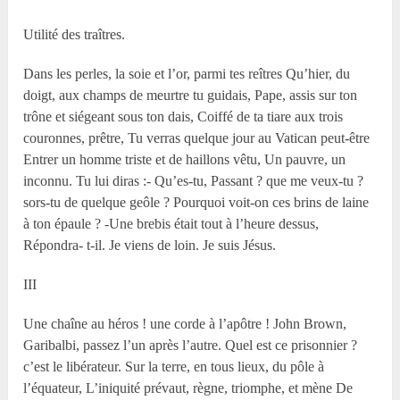
Utilité des traîtres.
Dans les perles, la soie et l’or, parmi tes reîtres Qu’hier, du
doigt, aux champs de meurtre tu guidais, Pape, assis sur ton
trône et siégeant sous ton dais, Coiffé de ta tiare aux trois
couronnes, prêtre, Tu verras quelque jour au Vatican peut-être
Entrer un homme triste et de haillons vêtu, Un pauvre, un
inconnu. Tu lui diras :- Qu’es-tu, Passant ? que me veux-tu ?
sors-tu de quelque geôle ? Pourquoi voit-on ces brins de laine
à ton épaule ? -Une brebis était tout à l’heure dessus,
Répondra- t-il. Je viens de loin. Je suis Jésus.
III
Une chaîne au héros ! une corde à l’apôtre ! John Brown,
Garibalbi, passez l’un après l’autre. Quel est ce prisonnier ?
c’est le libérateur. Sur la terre, en tous lieux, du pôle à
l’équateur, L’iniquité prévaut, règne, triomphe, et mène De