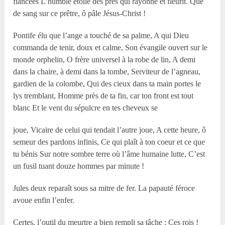
fiancées L’humble étoile des prés qui rayonne et fleurit. Que
de sang sur ce prêtre, ô pâle Jésus-Christ !
Pontife élu que l’ange a touché de sa palme, A qui Dieu
commanda de tenir, doux et calme, Son évangile ouvert sur le
monde orphelin, O frère universel à la robe de lin, A demi
dans la chaire, à demi dans la tombe, Serviteur de l’agneau,
gardien de la colombe, Qui des cieux dans ta main portes le
lys tremblant, Homme près de ta fin, car ton front est tout
blanc Et le vent du sépulcre en tes cheveux se
joue, Vicaire de celui qui tendait l’autre joue, A cette heure, ô
semeur des pardons infinis, Ce qui plaît à ton coeur et ce que
tu bénis Sur notre sombre terre où l’âme humaine lutte, C’est
un fusil tuant douze hommes par minute !
Jules deux reparaît sous sa mitre de fer. La papauté féroce
avoue enfin l’enfer.
Certes, l’outil du meurtre a bien rempli sa tâche ; Ces rois !