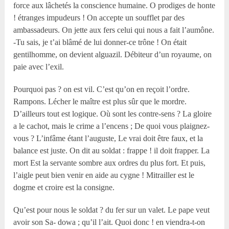
force aux lâchetés la conscience humaine. O prodiges de honte
! étranges impudeurs ! On accepte un soufflet par des
ambassadeurs. On jette aux fers celui qui nous a fait l’aumône.
-Tu sais, je t’ai blâmé de lui donner-ce trône ! On était
gentilhomme, on devient alguazil. Débiteur d’un royaume, on
paie avec l’exil.
Pourquoi pas ? on est vil. C’est qu’on en reçoit l’ordre.
Rampons. Lécher le maître est plus sûr que le mordre.
D’ailleurs tout est logique. Où sont les contre-sens ? La gloire
a le cachot, mais le crime a l’encens ; De quoi vous plaignez-
vous ? L’infâme étant l’auguste, Le vrai doit être faux, et la
balance est juste. On dit au soldat : frappe ! il doit frapper. La
mort Est la servante sombre aux ordres du plus fort. Et puis,
l’aigle peut bien venir en aide au cygne ! Mitrailler est le
dogme et croire est la consigne.
Qu’est pour nous le soldat ? du fer sur un valet. Le pape veut
avoir son Sa- dowa ; qu’il l’ait. Quoi donc ! en viendra-t-on