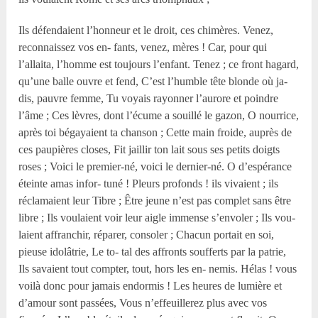
Ils défendaient l’honneur et le droit, ces chimères. Venez,
reconnaissez vos en- fants, venez, mères ! Car, pour qui
l’allaita, l’homme est toujours l’enfant. Tenez ; ce front hagard,
qu’une balle ouvre et fend, C’est l’humble tête blonde où ja-
dis, pauvre femme, Tu voyais rayonner l’aurore et poindre
l’âme ; Ces lèvres, dont l’écume a souillé le gazon, O nourrice,
après toi bégayaient ta chanson ; Cette main froide, auprès de
ces paupières closes, Fit jaillir ton lait sous ses petits doigts
roses ; Voici le premier-né, voici le dernier-né. O d’espérance
éteinte amas infor- tuné ! Pleurs profonds ! ils vivaient ; ils
réclamaient leur Tibre ; Être jeune n’est pas complet sans être
libre ; Ils voulaient voir leur aigle immense s’envoler ; Ils vou-
laient affranchir, réparer, consoler ; Chacun portait en soi,
pieuse idolâtrie, Le to- tal des affronts soufferts par la patrie,
Ils savaient tout compter, tout, hors les en- nemis. Hélas ! vous
voilà donc pour jamais endormis ! Les heures de lumière et
d’amour sont passées, Vous n’effeuillerez plus avec vos