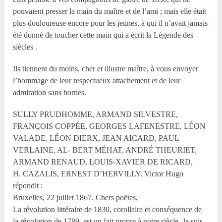
pouvaient presser la main du maître et de l’ami ; mais elle était
plus douloureuse encore pour les jeunes, à qui il n’avait jamais
été donné de toucher cette main qui a écrit la Légende des
siècles .
Ils tiennent du moins, cher et illustre maître, à vous envoyer
l’hommage de leur respectueux attachement et de leur
admiration sans bornes.
SULLY PRUDHOMME, ARMAND SILVESTRE,
FRANÇOIS COPPÉE, GEORGES LAFENESTRE, LÉON
VALADE, LÉON DIERX, JEAN AICARD, PAUL
VERLAINE, AL- BERT MÉHAT, ANDRÉ THEURIET,
ARMAND RENAUD, LOUIS-XAVIER DE RICARD,
H. CAZALIS, ERNEST D’HERVILLY. Victor Hugo
répondit :
Bruxelles, 22 juillet 1867. Chers poëtes,
La révolution littéraire de 1830, corollaire et conséquence de
la révolution de 1789, est un fait propre à notre siècle. Je suis