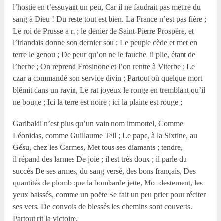
l’hostie en t’essuyant un peu, Car il ne faudrait pas mettre du
sang à Dieu ! Du reste tout est bien. La France n’est pas fière ;
Le roi de Prusse a ri ; le denier de Saint-Pierre Prospère, et
l’irlandais donne son dernier sou ; Le peuple cède et met en
terre le genou ; De peur qu’on ne le fauche, il plie, étant de
l’herbe ; On reprend Frosinone et l’on rentre à Viterbe ; Le
czar a commandé son service divin ; Partout où quelque mort
blêmit dans un ravin, Le rat joyeux le ronge en tremblant qu’il
ne bouge ; Ici la terre est noire ; ici la plaine est rouge ;
Garibaldi n’est plus qu’un vain nom immortel, Comme
Léonidas, comme Guillaume Tell ; Le pape, à la Sixtine, au
Gésu, chez les Carmes, Met tous ses diamants ; tendre,
il répand des larmes De joie ; il est très doux ; il parle du
succès De ses armes, du sang versé, des bons français, Des
quantités de plomb que la bombarde jette, Mo- destement, les
yeux baissés, comme un poëte Se fait un peu prier pour réciter
ses vers. De convois de blessés les chemins sont couverts.
Partout rit la victoire.