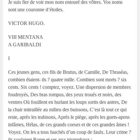
Je suis fier de voir mon nom entouré des vôtres. Vos noms
sont une couronne d’étoiles.
VICTOR HUGO.
VIII MENTANA
A GARIBALDI
I
Ces jeunes gens, ces fils de Brutus, de Camille, De Thraséas,
combien étaient- ils ? quatre mille. Combien sont morts ? six
cents. Six cents ! comptez, voyez. Une dispersion de membres
foudroyés, Des bras rompus, des yeux troués et noirs, des
ventres Où fouillent en hurlant les loups sortis des antres, De
la chair mitraillée au milieu des buissons, C’est là tout ce qui
reste, après les trahisons, Après le piège, après les guets-apens
infâmes, Hélas, de ces grands coeurs et de ces grandes âmes !
Voyez. On les a tous fauchés d’un coup de faulx. Leur crime ?
ils voulaient Rome et ses arcs triomphaux ;