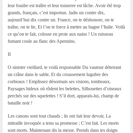
leur foudre est traître et leur tonnerre est lâche. Avoir été trop
grands, français, c’est importun. Jadis un contre dix,
aujourd’hui dix contre un. France, on te déshonore, on te
traîne, on te lie, Et l’on te force à mettre au bagne l’Italie. Voilà
ce qu’on te fait, colosse en proie aux nains ! Un ruisseau
fumant coule au flanc des Apennins.
II
O sinistre vieillard, te voilà responsable Du vautour déterrant
un crâne dans le sable, Et du croassement lugubre des
corbeaux ! Emplissez désormais ses visions, tombeaux,
Paysages hideux où rôdent les belettes, Silhouettes d’oiseaux
perchés sur des squelettes ! S’il dort, apparais-lui, champ de
bataille noir !
Les canons sont tout chauds ; ils ont fait leur devoir, La
mitraille invoquée a tenu sa promesse ; C’est fait. Les morts
sont morts. Maintenant dis la messe. Prends dans tes doigts