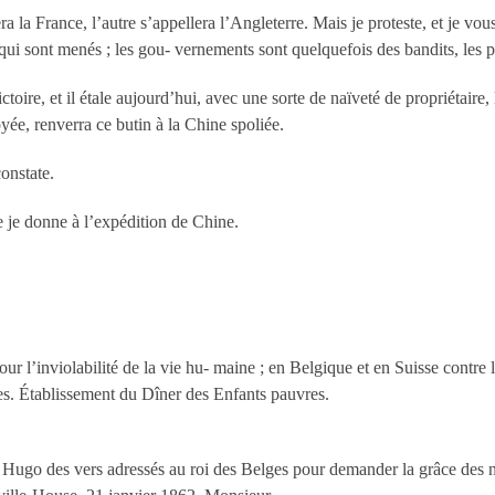
ra la France, l’autre s’appellera l’Angleterre. Mais je proteste, et je v
qui sont menés ; les gou- vernements sont quelquefois des bandits, les 
toire, et il étale aujourd’hui, avec une sorte de naïveté de propriétaire, 
oyée, renverra ce butin à la Chine spoliée.
constate.
e je donne à l’expédition de Chine.
ur l’inviolabilité de la vie hu- maine ; en Belgique et en Suisse contre l
s. Établissement du Dîner des Enfants pauvres.
or Hugo des vers adressés au roi des Belges pour demander la grâce des 