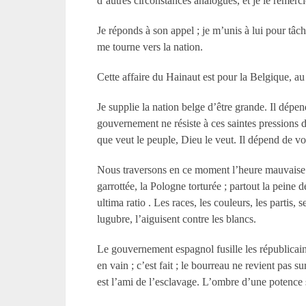
d’autres circonstances analogues, et je le remerc
Je réponds à son appel ; je m’unis à lui pour tâche
me tourne vers la nation.
Cette affaire du Hainaut est pour la Belgique, a
Je supplie la nation belge d’être grande. Il dépe
gouvernement ne résiste à ces saintes pressions d
que veut le peuple, Dieu le veut. Il dépend de vou
Nous traversons en ce moment l’heure mauvaise du
garrottée, la Pologne torturée ; partout la peine
ultima ratio . Les races, les couleurs, les partis, 
lugubre, l’aiguisent contre les blancs.
Le gouvernement espagnol fusille les républicain
en vain ; c’est fait ; le bourreau ne revient pas s
est l’ami de l’esclavage. L’ombre d’une potence se