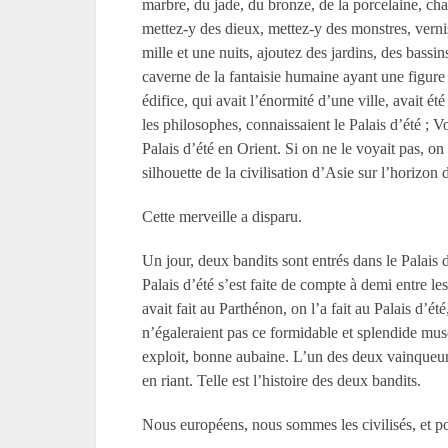
marbre, du jade, du bronze, de la porcelaine, charp
mettez-y des dieux, mettez-y des monstres, verniss
mille et une nuits, ajoutez des jardins, des bass
caverne de la fantaisie humaine ayant une figure d
édifice, qui avait l’énormité d’une ville, avait ét
les philosophes, connaissaient le Palais d’été ; 
Palais d’été en Orient. Si on ne le voyait pas, o
silhouette de la civilisation d’Asie sur l’horizon 
Cette merveille a disparu.
Un jour, deux bandits sont entrés dans le Palais d
Palais d’été s’est faite de compte à demi entre l
avait fait au Parthénon, on l’a fait au Palais d’é
n’égaleraient pas ce formidable et splendide musé
exploit, bonne aubaine. L’un des deux vainqueurs 
en riant. Telle est l’histoire des deux bandits.
Nous européens, nous sommes les civilisés, et pour