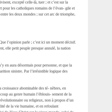
sent, excepté celle-là, tuer ; et c’est sur la
 pour les catholiques romains de l’évan- gile et
l entre les deux mondes ; sur cet arc de triomphe,
 Que l’opinion parle ; c’est ici un moment décisif.
t, elle petit peuple presque annulé, la nation
l n’y en aura désormais pour personne, et que la
ition sinistre. Par l’irrésistible logique des
t la croissance abominable des té- nèbres, en
à coup au genre humain l’éblouis- sement de la
 révolutionnaire ou religieux, non à propos d’un
lité de la vie humaine, et en refoulant