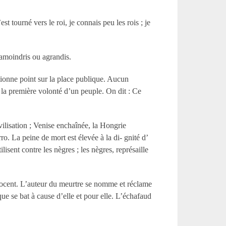
st tourné vers le roi, je connais peu les rois ; je
 amoindris ou agrandis.
ctionne point sur la place publique. Aucun
e la première volonté d’un peuple. On dit : Ce
ilisation ; Venise enchaînée, la Hongrie
o. La peine de mort est élevée à la di- gnité d’
ilisent contre les nègres ; les nègres, représaille
nnocent. L’auteur du meurtre se nomme et réclame
ique se bat à cause d’elle et pour elle. L’échafaud