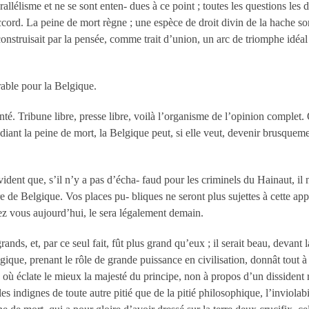
lélisme et ne se sont enten- dues à ce point ; toutes les questions les divi
rd. La peine de mort règne ; une espèce de droit divin de la hache sort
 construisait par la pensée, comme trait d’union, un arc de triomphe idéa
rable pour la Belgique.
onté. Tribune libre, presse libre, voilà l’organisme de l’opinion complet.
nt la peine de mort, la Belgique peut, si elle veut, devenir brusquemen
 évident que, s’il n’y a pas d’écha- faud pour les criminels du Hainaut, i
e de Belgique. Vos places pu- bliques ne seront plus sujettes à cette appar
hez vous aujourd’hui, le sera légalement demain.
 grands, et, par ce seul fait, fût plus grand qu’eux ; il serait beau, devan
gique, prenant le rôle de grande puissance en civilisation, donnât tout 
 où éclate le mieux la majesté du principe, non à propos d’un dissident
 indignes de toute autre pitié que de la pitié philosophique, l’inviolabi