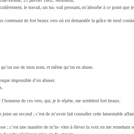
teville-House, 21 janvier 1862. Monsieur,
culièrement, le travail,-un tra- vail pressant,-m’absorbe à ce point que j
x contenant de fort beaux vers où est demandée la grâce de neuf condam
bon qu’on use de mon nom, et même qu’on en abuse.
presque impossible d’en abuser.
s.
 l’honneur de ces vers, qui, je le répète, me semblent fort beaux.
 joins un second ; c’est de m’avoir fait connaître cette lamentable affai
e ; c’est une manière de m’in- viter à élever la voix en me remettant sou