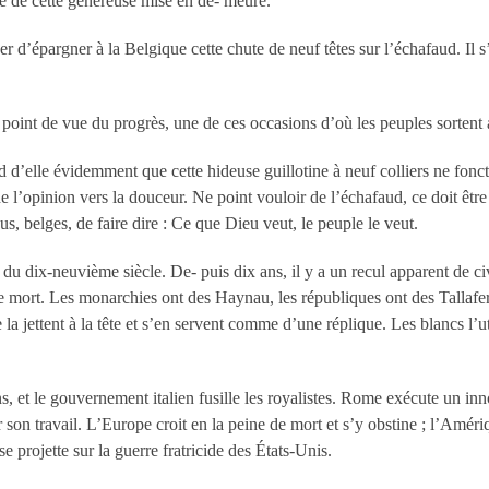
ie de cette généreuse mise en de- meure.
r d’épargner à la Belgique cette chute de neuf têtes sur l’échafaud. Il s’e
u point de vue du progrès, une de ces occasions d’où les peuples sortent
nd d’elle évidemment que cette hideuse guillotine à neuf colliers ne fon
e l’opinion vers la douceur. Ne point vouloir de l’échafaud, ce doit êtr
s, belges, de faire dire : Ce que Dieu veut, le peuple le veut.
 dix-neuvième siècle. De- puis dix ans, il y a un recul apparent de civ
 de mort. Les monarchies ont des Haynau, les républiques ont des Tallaferr
se la jettent à la tête et s’en servent comme d’une réplique. Les blancs l’ut
s, et le gouvernement italien fusille les royalistes. Rome exécute un i
ur son travail. L’Europe croit en la peine de mort et s’y obstine ; l’Amér
 projette sur la guerre fratricide des États-Unis.