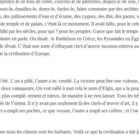
entez-le en bois de cèdre, couvrez-le de pierreries, drapez-le de soie, fai
ez-le, émaillez-le, dorez-le, fardez-le, faites construire par des architec
ins, des jaillissements d’eau et d’écume, des cygnes, des ibis, des paons
e temple et de palais, c’était là ce monument. Il avait fallu, pour le cré
é bâti par les siècles, pour qui ? pour les peuples. Garce que fait le temp
Voltaire en parle. On disait : le Parthénon en Grèce, les Pyramides en É
n le rêvait. C’était une sorte d’effrayant chef-d’œuvre inconnu entrevu 
de la civilisation d’Europe.
’été. L’un a pillé, l’autre a in- cendié. La victoire peut être une voleuse
es deux vainqueurs. On voit mêlé à tout cela le nom d’Elgin, qui a la pro
té, plus complè- tement et mieux, de manière à ne rien laisser. Tous les tr
e de l’orient. Il n’y avait pas seulement là des chefs-d’œuvre d’art, il 
a empli ses poches, ce que voyant, l’autre a empli ses coffres ; et l’on
 nous les chinois sont les barbares. Voilà ce que la civilisation a fait à