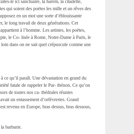
tes-le ici sanctuaire, là harem, là citadelle,
tes qui soient des poëtes les mille et un rêves des
, supposez en un mot une sorte d’éblouissante
er, le long travail de deux générations. Cet
s appartient à l’homme. Les artistes, les poëtes,
gypte, le Co- lisée à Rome, Notre-Dame à Paris, le
au loin dans on ne sait quel crépuscule comme une
, à ce qu’il paraît. Une dévastation en grand du
priété fatale de rappeler le Par- thénon. Ce qu’on
ésors de toutes nos ca- thédrales réunies
y avait un entassement d’orfèvreries. Grand
 est revenu en Europe, bras dessus, bras dessous,
 la barbarie.