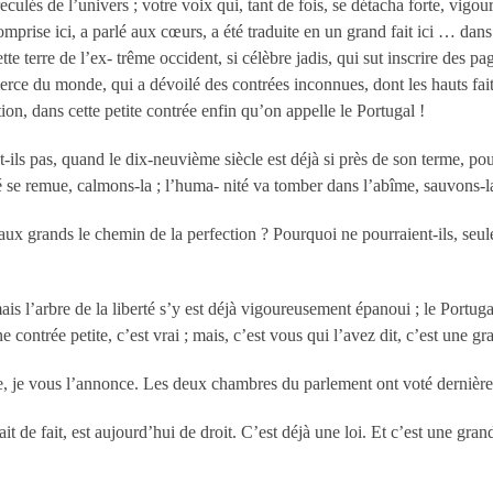
eculés de l’univers ; votre voix qui, tant de fois, se détacha forte, vigo
comprise ici, a parlé aux cœurs, a été traduite en un grand fait ici … dan
 terre de l’ex- trême occident, si célèbre jadis, qui sut inscrire des page
merce du monde, qui a dévoilé des contrées inconnues, dont les hauts fa
ion, dans cette petite contrée enfin qu’on appelle le Portugal !
t-ils pas, quand le dix-neuvième siècle est déjà si près de son terme, po
é se remue, calmons-la ; l’huma- nité va tomber dans l’abîme, sauvons-l
 aux grands le chemin de la perfection ? Pourquoi ne pourraient-ils, seul
ais l’arbre de la liberté s’y est déjà vigoureusement épanoui ; le Portuga
e contrée petite, c’est vrai ; mais, c’est vous qui l’avez dit, c’est une gr
, je vous l’annonce. Les deux chambres du parlement ont voté dernièrem
ait de fait, est aujourd’hui de droit. C’est déjà une loi. Et c’est une gr