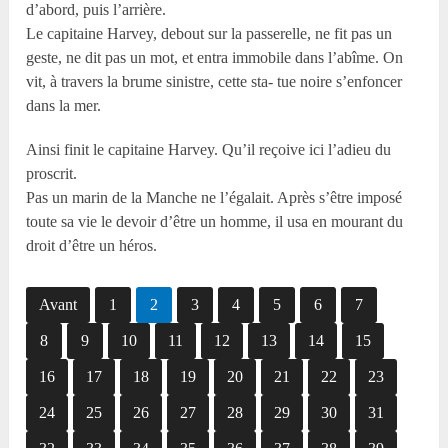
d’abord, puis l’arrière.
Le capitaine Harvey, debout sur la passerelle, ne fit pas un
geste, ne dit pas un mot, et entra immobile dans l’abîme. On
vit, à travers la brume sinistre, cette sta- tue noire s’enfoncer
dans la mer.
Ainsi finit le capitaine Harvey. Qu’il reçoive ici l’adieu du
proscrit.
Pas un marin de la Manche ne l’égalait. Après s’être imposé
toute sa vie le devoir d’être un homme, il usa en mourant du
droit d’être un héros.
Avant
1
2
3
4
5
6
7
8
9
10
11
12
13
14
15
16
17
18
19
20
21
22
23
24
25
26
27
28
29
30
31