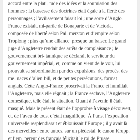
accord entre la plati- tude des idées et la soumission des
hommes ; la bassesse des doctrines était égale à la fierté des
personnages ; l’avilissement faisait loi ; une sorte d’Anglo-
France existait, mi-partie de Bonaparte et de Victoria,
composée de liberté selon Pal- merston et d’empire selon
Troplong ; plus qu’une alliance, presque un baiser. Le grand
juge d’Angleterre rendait des arrêts de complaisance ; le
gouvernement bri- tannique se déclarait le serviteur du
gouvernement impérial, et, comme on vient de le voir, lui
prouvait sa subordination par des expulsions, des procès, des
me- naces d’alien-bill, et de petites persécutions, format
anglais. Cette Anglo-France proscrivait la France et humiliait
l’Angleterre, mais elle régnait ; la France esclave, l’Angleterre
domestique, telle était la situation. Quant à l’avenir, il était
masqué. Mais le présent était de l’opprobre à visage découvert,
et, de l’aveu de tous, c’était magnifique. À Paris, l’exposition
universelle resplendissait et éblouissait l’Europe ; il y avait là
des merveilles ; entre autres, sur un piédestal, le canon Krupp,
et l’em- pereur des français félicitait le roi de Prusse.