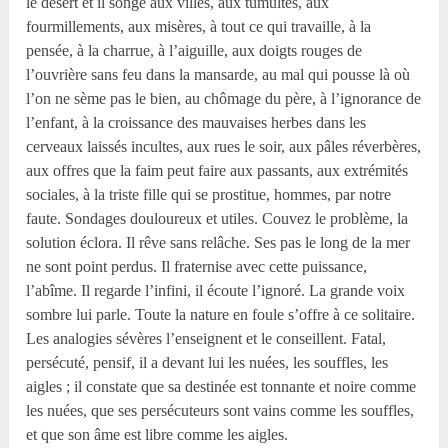
le désert et il songe aux villes, aux tumultes, aux
fourmillements, aux misères, à tout ce qui travaille, à la
pensée, à la charrue, à l’aiguille, aux doigts rouges de
l’ouvrière sans feu dans la mansarde, au mal qui pousse là où
l’on ne sème pas le bien, au chômage du père, à l’ignorance de
l’enfant, à la croissance des mauvaises herbes dans les
cerveaux laissés incultes, aux rues le soir, aux pâles réverbères,
aux offres que la faim peut faire aux passants, aux extrémités
sociales, à la triste fille qui se prostitue, hommes, par notre
faute. Sondages douloureux et utiles. Couvez le problème, la
solution éclora. Il rêve sans relâche. Ses pas le long de la mer
ne sont point perdus. Il fraternise avec cette puissance,
l’abîme. Il regarde l’infini, il écoute l’ignoré. La grande voix
sombre lui parle. Toute la nature en foule s’offre à ce solitaire.
Les analogies sévères l’enseignent et le conseillent. Fatal,
persécuté, pensif, il a devant lui les nuées, les souffles, les
aigles ; il constate que sa destinée est tonnante et noire comme
les nuées, que ses persécuteurs sont vains comme les souffles,
et que son âme est libre comme les aigles.