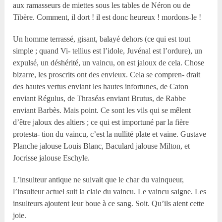
aux ramasseurs de miettes sous les tables de Néron ou de
Tibère. Comment, il dort ! il est donc heureux ! mordons-le !
Un homme terrassé, gisant, balayé dehors (ce qui est tout
simple ; quand Vi- tellius est l’idole, Juvénal est l’ordure), un
expulsé, un déshérité, un vaincu, on est jaloux de cela. Chose
bizarre, les proscrits ont des envieux. Cela se compren- drait
des hautes vertus enviant les hautes infortunes, de Caton
enviant Régulus, de Thraséas enviant Brutus, de Rabbe
enviant Barbès. Mais point. Ce sont les vils qui se mêlent
d’être jaloux des altiers ; ce qui est importuné par la fière
protesta- tion du vaincu, c’est la nullité plate et vaine. Gustave
Planche jalouse Louis Blanc, Baculard jalouse Milton, et
Jocrisse jalouse Eschyle.
L’insulteur antique ne suivait que le char du vainqueur,
l’insulteur actuel suit la claie du vaincu. Le vaincu saigne. Les
insulteurs ajoutent leur boue à ce sang. Soit. Qu’ils aient cette
joie.