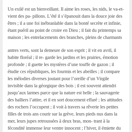
Un exilé est un bienveillant. Il aime les roses, les nids, le va-et-
vient des pa- pillons. L’été il s’épanouit dans la douce joie des
êtres ; il a une foi inébranlable dans la bonté secrète et infinie,
étant puéril au point de croire en Dieu ; il fait du printemps sa
maison ; les entrelacements des branches, pleins de charmants
antres verts, sont la demeure de son esprit ; il vit en avril, il
habite floréal ; il re- garde les jardins et les prairies, émotion
profonde ; il guette les mystères d’une touffe de gazon ; il
étudie ces républiques, les fourmis et les abeilles ; il compare
les mélodies diverses joutant pour l’oreille d’un Virgile
invisible dans la géorgique des bois ; il est souvent attendri
jusqu’aux larmes parce que la nature est belle ; la sauvagerie
des halliers l’attire, et il en sort doucement effaré ; les attitudes
des rochers l’occupent ; il voit à travers sa rêverie les petites
filles de trois ans courir sur la grève, leurs pieds nus dans la
mer, leurs jupes retroussées à deux bras, mon- trant à la
fécondité immense leur ventre innocent ; l’hiver, il émiette du