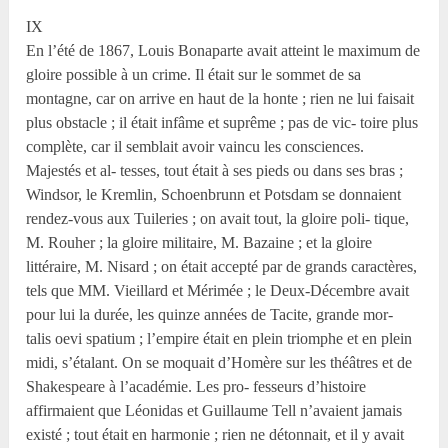
IX
En l’été de 1867, Louis Bonaparte avait atteint le maximum de
gloire possible à un crime. Il était sur le sommet de sa
montagne, car on arrive en haut de la honte ; rien ne lui faisait
plus obstacle ; il était infâme et suprême ; pas de vic- toire plus
complète, car il semblait avoir vaincu les consciences.
Majestés et al- tesses, tout était à ses pieds ou dans ses bras ;
Windsor, le Kremlin, Schoenbrunn et Potsdam se donnaient
rendez-vous aux Tuileries ; on avait tout, la gloire poli- tique,
M. Rouher ; la gloire militaire, M. Bazaine ; et la gloire
littéraire, M. Nisard ; on était accepté par de grands caractères,
tels que MM. Vieillard et Mérimée ; le Deux-Décembre avait
pour lui la durée, les quinze années de Tacite, grande mor-
talis oevi spatium ; l’empire était en plein triomphe et en plein
midi, s’étalant. On se moquait d’Homère sur les théâtres et de
Shakespeare à l’académie. Les pro- fesseurs d’histoire
affirmaient que Léonidas et Guillaume Tell n’avaient jamais
existé ; tout était en harmonie ; rien ne détonnait, et il y avait