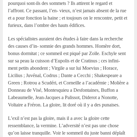
pourquoi sont-ils des sommets ? Ils attirent le regard et
l’affront. Ce passant, l’en- vieux, n’est jamais absent de la rue
et a pour fonction la haine ; et toujours on le rencontre, petit et
furieux, dans l’ombre des hauts édifices.
Les spécialistes auraient des études à faire dans la recherche
des causes d’in- somnie des grands hommes. Homère dort,
bonus dormitat ; ce sommeil est piqué par Zoïle. Eschyle sent
sur sa peau la cuisson d’Eupolis et de Cratinus ; ces infini-
ment petits abondent ; Virgile a sur lui Moevius ; Horace,
Licilius ; Juvénal, Codrus ; Dante a Cecchi ; Shakespeare a
Green ; Rotrou a Scudéri, et Corneille a l’académie ; Molière a
Donneau de Visé, Montesquieu a Desfontaines, Buffon a
Labeaumelle, Jean-Jacques a Palissot, Diderot a Nonotte,
Voltaire a Fréron. La gloire, lit doré où il y a des punaises.
L’exil n’est pas la gloire, mais il a avec la gloire cette
ressemblance, la vermine. L’adversité n’est pas une chose
qu’on laisse tranquille. Voir le sommeil du juste banni déplaît