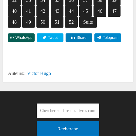
32
33
34
35
36
37
38
39
40
41
42
43
44
45
46
47
48
49
50
51
52
Suite
WhatsApp
Tweet
Share
Telegram
Reddit
Auteurs::
Victor Hugo
Recherche