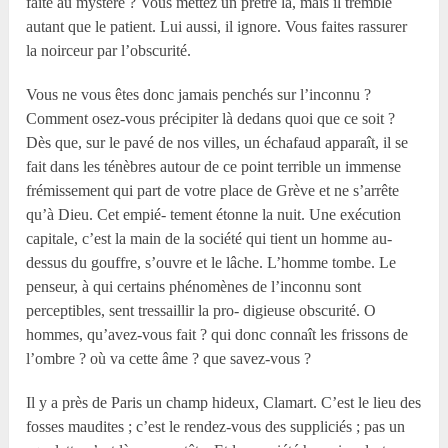
faite au mystère ? Vous mettez un prêtre là, mais il tremble
autant que le patient. Lui aussi, il ignore. Vous faites rassurer
la noirceur par l’obscurité.
Vous ne vous êtes donc jamais penchés sur l’inconnu ?
Comment osez-vous précipiter là dedans quoi que ce soit ?
Dès que, sur le pavé de nos villes, un échafaud apparaît, il se
fait dans les ténèbres autour de ce point terrible un immense
frémissement qui part de votre place de Grève et ne s’arrête
qu’à Dieu. Cet empié- tement étonne la nuit. Une exécution
capitale, c’est la main de la société qui tient un homme au-
dessus du gouffre, s’ouvre et le lâche. L’homme tombe. Le
penseur, à qui certains phénomènes de l’inconnu sont
perceptibles, sent tressaillir la pro- digieuse obscurité. O
hommes, qu’avez-vous fait ? qui donc connaît les frissons de
l’ombre ? où va cette âme ? que savez-vous ?
Il y a près de Paris un champ hideux, Clamart. C’est le lieu des
fosses maudites ; c’est le rendez-vous des suppliciés ; pas un