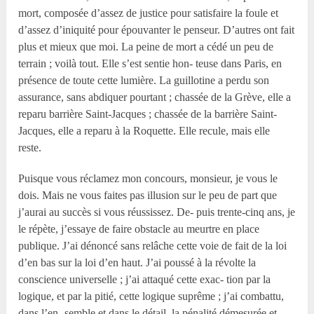
mort, composée d’assez de justice pour satisfaire la foule et
d’assez d’iniquité pour épouvanter le penseur. D’autres ont fait
plus et mieux que moi. La peine de mort a cédé un peu de
terrain ; voilà tout. Elle s’est sentie hon- teuse dans Paris, en
présence de toute cette lumière. La guillotine a perdu son
assurance, sans abdiquer pourtant ; chassée de la Grève, elle a
reparu barrière Saint-Jacques ; chassée de la barrière Saint-
Jacques, elle a reparu à la Roquette. Elle recule, mais elle
reste.
Puisque vous réclamez mon concours, monsieur, je vous le
dois. Mais ne vous faites pas illusion sur le peu de part que
j’aurai au succès si vous réussissez. De- puis trente-cinq ans, je
le répète, j’essaye de faire obstacle au meurtre en place
publique. J’ai dénoncé sans relâche cette voie de fait de la loi
d’en bas sur la loi d’en haut. J’ai poussé à la révolte la
conscience universelle ; j’ai attaqué cette exac- tion par la
logique, et par la pitié, cette logique suprême ; j’ai combattu,
dans l’en- semble et dans le détail, la pénalité démesurée et