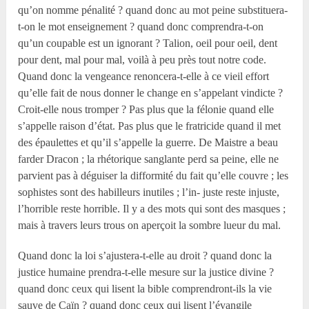
qu’on nomme pénalité ? quand donc au mot peine substituera-
t-on le mot enseignement ? quand donc comprendra-t-on
qu’un coupable est un ignorant ? Talion, oeil pour oeil, dent
pour dent, mal pour mal, voilà à peu près tout notre code.
Quand donc la vengeance renoncera-t-elle à ce vieil effort
qu’elle fait de nous donner le change en s’appelant vindicte ?
Croit-elle nous tromper ? Pas plus que la félonie quand elle
s’appelle raison d’état. Pas plus que le fratricide quand il met
des épaulettes et qu’il s’appelle la guerre. De Maistre a beau
farder Dracon ; la rhétorique sanglante perd sa peine, elle ne
parvient pas à déguiser la difformité du fait qu’elle couvre ; les
sophistes sont des habilleurs inutiles ; l’in- juste reste injuste,
l’horrible reste horrible. Il y a des mots qui sont des masques ;
mais à travers leurs trous on aperçoit la sombre lueur du mal.
Quand donc la loi s’ajustera-t-elle au droit ? quand donc la
justice humaine prendra-t-elle mesure sur la justice divine ?
quand donc ceux qui lisent la bible comprendront-ils la vie
sauve de Caïn ? quand donc ceux qui lisent l’évangile