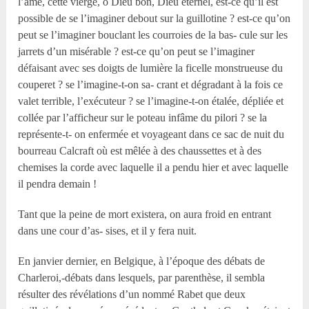
l’âme, cette vierge, ô Dieu bon, Dieu éternel, est-ce qu’il est
possible de se l’imaginer debout sur la guillotine ? est-ce qu’on
peut se l’imaginer bouclant les courroies de la bas- cule sur les
jarrets d’un misérable ? est-ce qu’on peut se l’imaginer
défaisant avec ses doigts de lumière la ficelle monstrueuse du
couperet ? se l’imagine-t-on sa- crant et dégradant à la fois ce
valet terrible, l’exécuteur ? se l’imagine-t-on étalée, dépliée et
collée par l’afficheur sur le poteau infâme du pilori ? se la
représente-t- on enfermée et voyageant dans ce sac de nuit du
bourreau Calcraft où est mêlée à des chaussettes et à des
chemises la corde avec laquelle il a pendu hier et avec laquelle
il pendra demain !
Tant que la peine de mort existera, on aura froid en entrant
dans une cour d’as- sises, et il y fera nuit.
En janvier dernier, en Belgique, à l’époque des débats de
Charleroi,-débats dans lesquels, par parenthèse, il sembla
résulter des révélations d’un nommé Rabet que deux