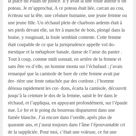
la place du Palais de justice. Il y avait là une foule autour d’un
poteau. Je m’approchai. A ce poteau était liée, carcan au cou,
écriteau sur la tête, une créature humaine, une jeune femme ou
une jeune fille. Un réchaud plein de charbons ardents était à
ses pieds devant elle, un fer à manche de bois, plongé dans la
braise, y rougissait, la foule semblait contente. Cette femme
était coupable de ce que la jurisprudence appelle vol do-
mestique et la métaphore banale, danse de l’anse du panier .
Tout à coup, comme midi sonnait, en arrière de la femme et
sans être vu d’elle, un homme monta sur l’échafaud ; j’avais
remarqué que la camisole de bure de cette femme avait par
der- rière une fente rattachée par des cordons ; l’homme
dénoua rapidement les cor- dons, écarta la camisole, découvrit
jusqu’à la ceinture le dos de la femme, saisit le fer dans le
réchaud, et l’appliqua, en appuyant profondément, sur l’épaule
nue. Le fer et le poing du bourreau disparurent dans une
fumée blanche. J’ai encore dans l’oreille, après plus de
quarante ans, et j’aurai toujours dans l’âme l’épouvantable cri
de la suppliciée. Pour moi, c’était une voleuse, ce fut une