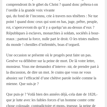
comprendront ils le gibet du Christ ? quand donc prêtera-t-on
l’oreille à la grande voix vivante
qui, du fond de l’inconnu, crie à travers nos ténèbres : Ne tue
point ! quand donc ceux qui sont en bas, juge, prêtre, peuple,
roi, s’apercevront-ils qu’il y a quelqu’un au-dessus d’eux ?
Républiques à esclaves, monarchies à soldats, sociétés à bour-
reaux ; partout la force, nulle part le droit. O les tristes maîtres
du monde ! chenilles d’infirmités, boas d’orgueil.
Une occasion se présente où le progrès peut faire un pas.
Genève va délibérer sur la peine de mort. De là votre lettre,
monsieur. Vous me demandez d’interve- nir, de prendre part à
la discussion, de dire un mot. Je crains que vous ne vous
abusiez sur l’efficacité d’une chétive parole isolée comme la
mienne. Que suis-je ?
Que puis-je ? Voilà bien des années déjà,-cela date de 1828,-
que je lutte avec les faibles forces d’un homme contre cette
chose colossale, contradictoire et mons- trueuse, la peine de