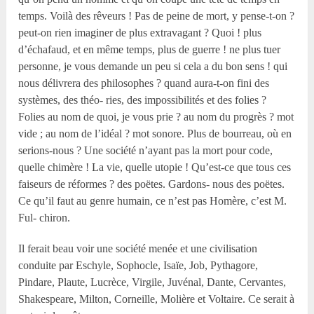
temps. Voilà des rêveurs ! Pas de peine de mort, y pense-t-on ?
peut-on rien imaginer de plus extravagant ? Quoi ! plus
d’échafaud, et en même temps, plus de guerre ! ne plus tuer
personne, je vous demande un peu si cela a du bon sens ! qui
nous délivrera des philosophes ? quand aura-t-on fini des
systèmes, des théo- ries, des impossibilités et des folies ?
Folies au nom de quoi, je vous prie ? au nom du progrès ? mot
vide ; au nom de l’idéal ? mot sonore. Plus de bourreau, où en
serions-nous ? Une société n’ayant pas la mort pour code,
quelle chimère ! La vie, quelle utopie ! Qu’est-ce que tous ces
faiseurs de réformes ? des poëtes. Gardons- nous des poëtes.
Ce qu’il faut au genre humain, ce n’est pas Homère, c’est M.
Ful- chiron.
Il ferait beau voir une société menée et une civilisation
conduite par Eschyle, Sophocle, Isaïe, Job, Pythagore,
Pindare, Plaute, Lucrèce, Virgile, Juvénal, Dante, Cervantes,
Shakespeare, Milton, Corneille, Molière et Voltaire. Ce serait à