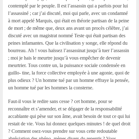
contemplé par le peuple. Il est l’assassin qui a parfois pour lui
l’assassiné ; car j’ai discuté, moi qui parle, avec un condamné
à mort appelé Marquis, qui était en théorie partisan de la peine
de mort ; de même que, deux ans avant un procès célèbre, j’ai
discuté avec un magistrat nommé Teste qui était partisan des
peines infamantes. Que la civilisation y songe, elle répond du
bourreau. Ah ! vous haïssez l’assassinat jusqu’à tuer l’assassin
; moi je hais le meurtre jusqu’à vous empêcher de devenir
meurtrier. Tous contre un, la puissance sociale condensée en
guillo- tine, la force collective employée à une agonie, quoi de
plus odieux ? Un homme tué par un homme effraye la pensée,
un homme tué par les hommes la consterne.
Faut-il vous le redire sans cesse ? cet homme, pour se
reconnaître et s’amender, et se dégager de la responsabilité
accablante qui pèse sur son âme, avait besoin de tout ce qui lui
restait de vie. Vous lui donnez quelques minutes ! de quel droit
? Comment osez-vous prendre sur vous cette redoutable
abréviation des phéno- mènes divers du repentir ? Vous