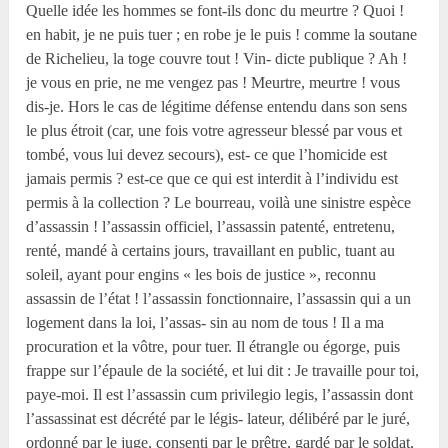
Quelle idée les hommes se font-ils donc du meurtre ? Quoi !
en habit, je ne puis tuer ; en robe je le puis ! comme la soutane
de Richelieu, la toge couvre tout ! Vin- dicte publique ? Ah !
je vous en prie, ne me vengez pas ! Meurtre, meurtre ! vous
dis-je. Hors le cas de légitime défense entendu dans son sens
le plus étroit (car, une fois votre agresseur blessé par vous et
tombé, vous lui devez secours), est- ce que l’homicide est
jamais permis ? est-ce que ce qui est interdit à l’individu est
permis à la collection ? Le bourreau, voilà une sinistre espèce
d’assassin ! l’assassin officiel, l’assassin patenté, entretenu,
renté, mandé à certains jours, travaillant en public, tuant au
soleil, ayant pour engins « les bois de justice », reconnu
assassin de l’état ! l’assassin fonctionnaire, l’assassin qui a un
logement dans la loi, l’assas- sin au nom de tous ! Il a ma
procuration et la vôtre, pour tuer. Il étrangle ou égorge, puis
frappe sur l’épaule de la société, et lui dit : Je travaille pour toi,
paye-moi. Il est l’assassin cum privilegio legis, l’assassin dont
l’assassinat est décrété par le légis- lateur, délibéré par le juré,
ordonné par le juge, consenti par le prêtre, gardé par le soldat,