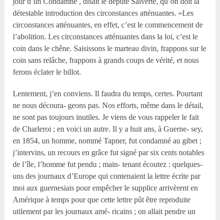
jour d’un Condamné , disait le député Salverte, qu’on doit la
détestable introduction des circonstances atténuantes. »Les
circonstances atténuantes, en effet, c’est le commencement de
l’abolition. Les circonstances atténuantes dans la loi, c’est le
coin dans le chêne. Saisissons le marteau divin, frappons sur le
coin sans relâche, frappons à grands coups de vérité, et nous
ferons éclater le billot.
Lentement, j’en conviens. Il faudra du temps, certes. Pourtant
ne nous découra- geons pas. Nos efforts, même dans le détail,
ne sont pas toujours inutiles. Je viens de vous rappeler le fait
de Charleroi ; en voici un autre. Il y a huit ans, à Guerne- sey,
en 1854, un homme, nommé Tapner, fut condamné au gibet ;
j’intervins, un recours en grâce fut signé par six cents notables
de l’île, l’homme fut pendu ; main- tenant écoutez : quelques-
uns des journaux d’Europe qui contenaient la lettre écrite par
moi aux guernesiais pour empêcher le supplice arrivèrent en
Amérique à temps pour que cette lettre pût être reproduite
utilement par les journaux amé- ricains ; on allait pendre un