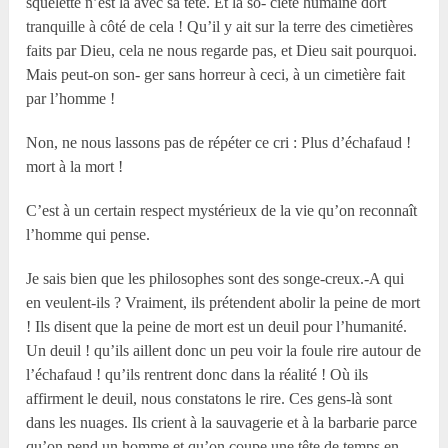
squelette n’est là avec sa tête. Et la so- ciété humaine dort
tranquille à côté de cela ! Qu’il y ait sur la terre des cimetières
faits par Dieu, cela ne nous regarde pas, et Dieu sait pourquoi.
Mais peut-on son- ger sans horreur à ceci, à un cimetière fait
par l’homme !
Non, ne nous lassons pas de répéter ce cri : Plus d’échafaud !
mort à la mort !
C’est à un certain respect mystérieux de la vie qu’on reconnaît
l’homme qui pense.
Je sais bien que les philosophes sont des songe-creux.-A qui
en veulent-ils ? Vraiment, ils prétendent abolir la peine de mort
! Ils disent que la peine de mort est un deuil pour l’humanité.
Un deuil ! qu’ils aillent donc un peu voir la foule rire autour de
l’échafaud ! qu’ils rentrent donc dans la réalité ! Où ils
affirment le deuil, nous constatons le rire. Ces gens-là sont
dans les nuages. Ils crient à la sauvagerie et à la barbarie parce
qu’on pend un homme et qu’on coupe une tête de temps en