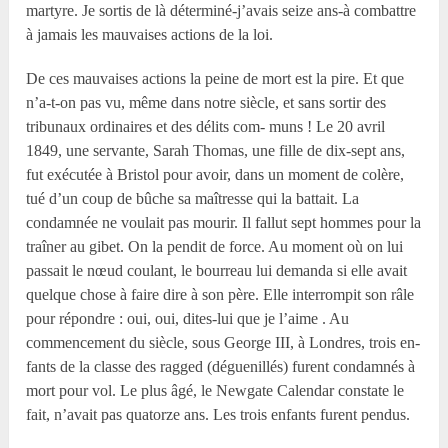
martyre. Je sortis de là déterminé-j’avais seize ans-à combattre
à jamais les mauvaises actions de la loi.
De ces mauvaises actions la peine de mort est la pire. Et que
n’a-t-on pas vu, même dans notre siècle, et sans sortir des
tribunaux ordinaires et des délits com- muns ! Le 20 avril
1849, une servante, Sarah Thomas, une fille de dix-sept ans,
fut exécutée à Bristol pour avoir, dans un moment de colère,
tué d’un coup de bûche sa maîtresse qui la battait. La
condamnée ne voulait pas mourir. Il fallut sept hommes pour la
traîner au gibet. On la pendit de force. Au moment où on lui
passait le nœud coulant, le bourreau lui demanda si elle avait
quelque chose à faire dire à son père. Elle interrompit son râle
pour répondre : oui, oui, dites-lui que je l’aime . Au
commencement du siècle, sous George III, à Londres, trois en-
fants de la classe des ragged (déguenillés) furent condamnés à
mort pour vol. Le plus âgé, le Newgate Calendar constate le
fait, n’avait pas quatorze ans. Les trois enfants furent pendus.