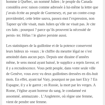
homme à Québec, un nommé Julien ; le peuple du Canada
considéra avec raison comme adressée à lui-même la lettre que
j’avais écrite au peuple de Guernesey, et, par un contre-coup
providentiel, cette lettre sauva, passez-moi l’expression, non
Tapner qu’elle visait, mais Julien qu’elle ne visait pas. Je cite
ces faits ; pourquoi ? parce qu’ils prouvent la nécessité de
persis- ter. Hélas ! le glaive persiste aussi.
Les statistiques de la guillotine et de la potence conservent
leurs hideux ni- veaux ; le chiffre du meurtre légal ne s’est
amoindri dans aucun pays. Depuis une dizaine d’années
même, le sens moral ayant baissé, le supplice a repris faveur, et
il y a recrudescence. Vous petit peuple, dans votre seule ville
de Genève, vous avez vu deux guillotines dressées en dix-huit
mois. En effet, ayant tué Vary, pourquoi ne pas tuer Elcy ? En
Espagne, il y a le garrot ; en Russie, la mort par les verges. A
Rome, l’église ayant horreur du sang, le condamné est
assommé, ammazzato . L’Angleterre, où règne une femme,
vient de pendre une femme.