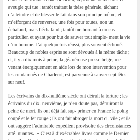
aveugle qui tue ; tantôt traitant la thèse générale, tâchant
d’atteindre et de blesser le fait dans son principe même, et
m’efforçant de renverser, une fois pour toutes, non un
échafaud, mais l’échafaud ; tantôt me bornant à un cas
particulier, et ayant pour but de sauver tout simple- ment la vie
d’un homme. J’ai quelquefois réussi, plus souvent échoué.
Beaucoup de nobles esprits se sont dévoués à la même tâche ;
et, il y a dix mois à peine, la gé- néreuse presse belge, me
venant énergiquement en aide lors de mon intervention pour
les condamnés de Charleroi, est parvenue à sauver sept têtes
sur neuf.
Les écrivains du dix-huitième siècle ont détruit la torture ; les
écrivains du dix- neuvième, je n’en doute pas, détruiront la
peine de mort. Ils ont déjà fait sup- primer en France le poing
coupé et le fer rouge ; ils ont fait abroger la mort ci- vile ; et ils
ont suggéré l’admirable expédient provisoire des circonstances
atté- nuantes. -« C’est à d’exécrables livres comme le Dernier