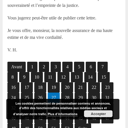
souveraineté et l’empreinte de la justice.
Vous jugerez peut-être utile de publier cette lettre.
Je vous offre, monsieur, la nouvelle assurance de ma haute
estime et de ma vive cordialité.
V. H.
Avant
1
2
3
4
5
6
7
8
9
10
11
12
13
14
15
16
17
18
19
20
21
22
23
24
25
26
27
28
29
30
31
Les cookies permettent de personnaliser contenu et annonces,
32
33
34
35
36
37
38
39
d'offrir des fonctionnalités relatives aux médias sociaux et
Accepter
d'analyser notre trafic.
Plus d’informations
40
41
42
43
44
45
46
47