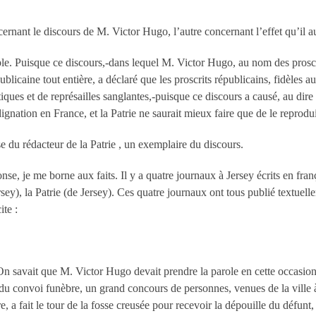
cernant le discours de M. Victor Hugo, l’autre concernant l’effet qu’il au
ple. Puisque ce discours,-dans lequel M. Victor Hugo, au nom des proscri
ublicaine tout entière, a déclaré que les proscrits républicains, fidèles a
tiques et de représailles sanglantes,-puisque ce discours a causé, au dire 
ignation en France, et la Patrie ne saurait mieux faire que de le reprodu
e du rédacteur de la Patrie , un exemplaire du discours.
onse, je me borne aux faits. Il y a quatre journaux à Jersey écrits en fr
Jersey), la Patrie (de Jersey). Ces quatre journaux ont tous publié textuel
ite :
 On savait que M. Victor Hugo devait prendre la parole en cette occasion
du convoi funèbre, un grand concours de personnes, venues de la ville à 
, a fait le tour de la fosse creusée pour recevoir la dépouille du défunt,