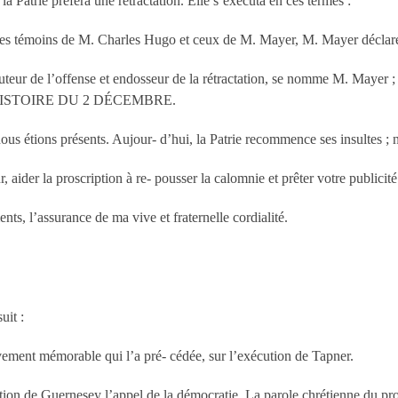
la Patrie préféra une rétractation. Elle s’exécuta en ces termes :
les témoins de M. Charles Hugo et ceux de M. Mayer, M. Mayer déclare r
teur de l’offense et endosseur de la rétractation, se nomme M. Mayer ; il 
lé : HISTOIRE DU 2 DÉCEMBRE.
 ; nous étions présents. Aujour- d’hui, la Patrie recommence ses insultes 
aider la proscription à re- pousser la calomnie et prêter votre publicité à
ts, l’assurance de ma vive et fraternelle cordialité.
uit :
ement mémorable qui l’a pré- cédée, sur l’exécution de Tapner.
ion de Guernesey l’appel de la démocratie. La parole chrétienne du proscr