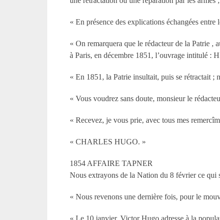
une rétractation ou une réparation par les armes ; 
« En présence des explications échangées entre 
« On remarquera que le rédacteur de la Patrie , au
à Paris, en décembre 1851, l’ouvrage intitu
« En 1851, la Patrie insultait, puis se rétractait
« Vous voudrez sans doute, monsieur le rédacteur, 
« Recevez, je vous prie, avec tous mes remercîmen
« CHARLES HUGO. »
1854 AFFAIRE TAPNER
Nous extrayons de la Nation du 8 février ce qui s
« Nous revenons une dernière fois, pour le mouv
« Le 10 janvier, Victor Hugo adresse à la populat