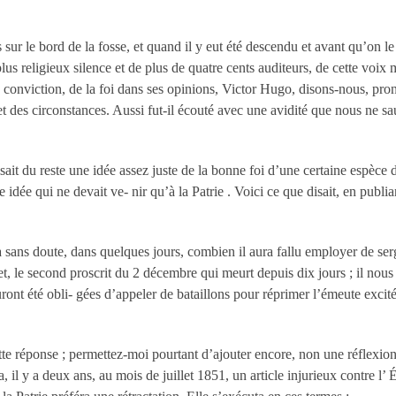
as sur le bord de la fosse, et quand il y eut été descendu et avant qu’on l
us religieux silence et de plus de quatre cents auditeurs, de cette voix m
e la conviction, de la foi dans ses opinions, Victor Hugo, disons-nous, pro
et des circonstances. Aussi fut-il écouté avec une avidité que nous ne s
aisait du reste une idée assez juste de la bonne foi d’une certaine espèc
une idée qui ne devait ve- nir qu’à la Patrie . Voici ce que disait, en pub
a sans doute, dans quelques jours, combien il aura fallu employer de ser
t, le second proscrit du 2 décembre qui meurt depuis dix jours ; il nous
uront été obli- gées d’appeler de bataillons pour réprimer l’émeute excit
tte réponse ; permettez-moi pourtant d’ajouter encore, non une réflexion,
ia, il y a deux ans, au mois de juillet 1851, un article injurieux contre 