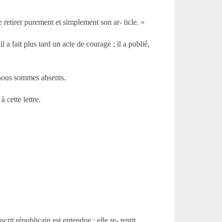
etirer purement et simplement son ar- ticle. »
a fait plus tard un acte de courage ; il a publié,
; nous sommes absents.
 cette lettre.
it républicain est entendue ; elle re- tentit