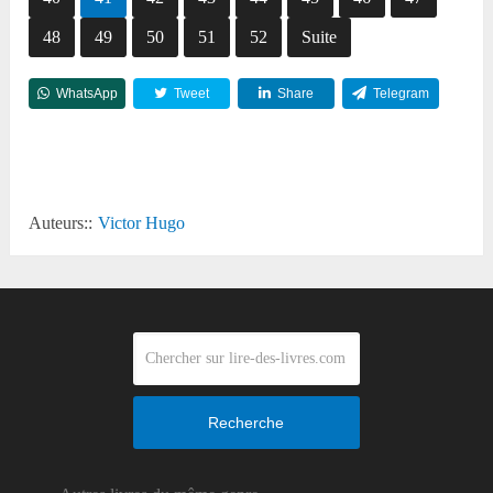
48
49
50
51
52
Suite
WhatsApp
Tweet
Share
Telegram
Reddit
Auteurs::
Victor Hugo
Recherche