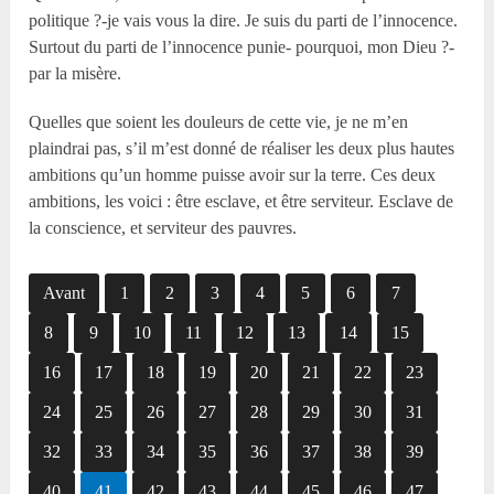
politique ?-je vais vous la dire. Je suis du parti de l’innocence.
Surtout du parti de l’innocence punie- pourquoi, mon Dieu ?-
par la misère.
Quelles que soient les douleurs de cette vie, je ne m’en
plaindrai pas, s’il m’est donné de réaliser les deux plus hautes
ambitions qu’un homme puisse avoir sur la terre. Ces deux
ambitions, les voici : être esclave, et être serviteur. Esclave de
la conscience, et serviteur des pauvres.
Avant
1
2
3
4
5
6
7
8
9
10
11
12
13
14
15
16
17
18
19
20
21
22
23
24
25
26
27
28
29
30
31
32
33
34
35
36
37
38
39
40
41
42
43
44
45
46
47