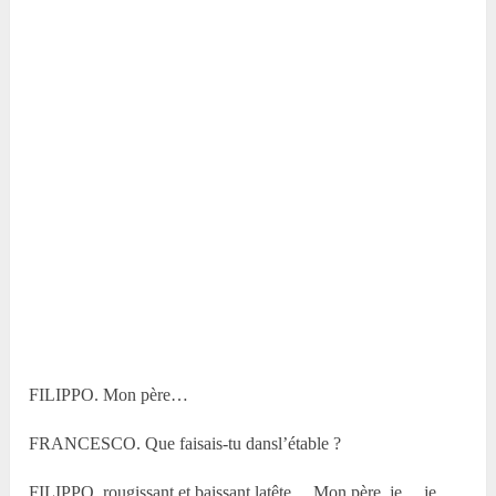
FILIPPO. Mon père…
FRANCESCO. Que faisais-tu dansl’étable ?
FILIPPO, rougissant et baissant latête… Mon père, je… je…