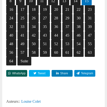
8
9
10
11
12
13
14
15
16
17
18
19
20
21
22
23
24
25
26
27
28
29
30
31
32
33
34
35
36
37
38
39
40
41
42
43
44
45
46
47
48
49
50
51
52
53
54
55
56
57
58
59
60
61
62
63
64
Suite
WhatsApp
Tweet
Share
Telegram
Reddit
Auteurs::
Louise Colet