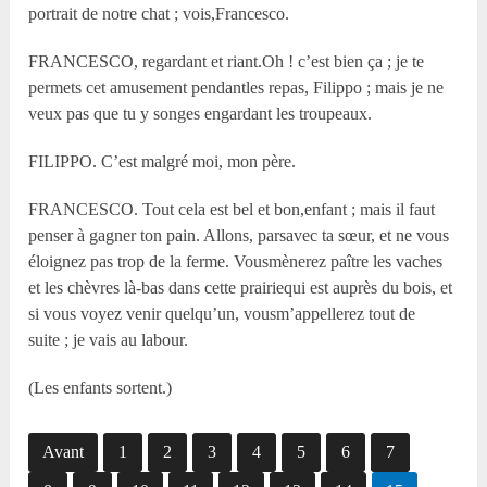
portrait de notre chat ; vois,Francesco.
FRANCESCO, regardant et riant.Oh ! c’est bien ça ; je te
permets cet amusement pendantles repas, Filippo ; mais je ne
veux pas que tu y songes engardant les troupeaux.
FILIPPO. C’est malgré moi, mon père.
FRANCESCO. Tout cela est bel et bon,enfant ; mais il faut
penser à gagner ton pain. Allons, parsavec ta sœur, et ne vous
éloignez pas trop de la ferme. Vousmènerez paître les vaches
et les chèvres là-bas dans cette prairiequi est auprès du bois, et
si vous voyez venir quelqu’un, vousm’appellerez tout de
suite ; je vais au labour.
(Les enfants sortent.)
Avant
1
2
3
4
5
6
7