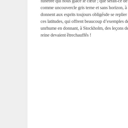
funèbre qui nous glace le cœur ; que serait-ce de 
comme uncouvercle gris terne et sans horizon, à 
donnent aux esprits toujours obligésde se replie
ces latitudes, qui offrent beaucoup d’exemples 
unrhume en donnant, à Stockholm, des leçons de p
reine devaient êtrechauffés !