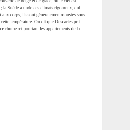
ouverte de neige et de glace, où le ciel est
; la Suède a unde ces climats rigoureux, qui
t aux corps, ils sont généralementrobustes sous
cette température. On dit que Descartes prit
ce rhume :et pourtant les appartements de la