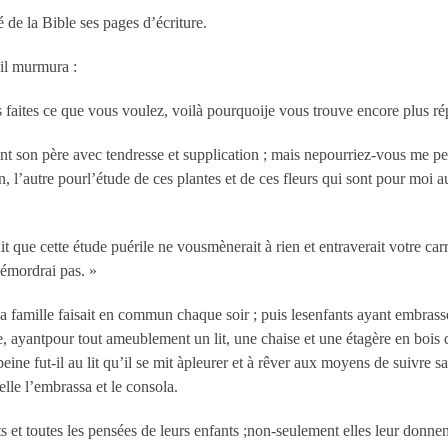
é de la Bible ses pages d’écriture.
 il murmura :
vous faites ce que vous voulez, voilà pourquoije vous trouve encore plus
ant son père avec tendresse et supplication ; mais nepourriez-vous me pe
in, l’autre pourl’étude de ces plantes et de ces fleurs qui sont pour moi
dit que cette étude puérile ne vousmènerait à rien et entraverait votre car
démordrai pas. »
a famille faisait en commun chaque soir ; puis lesenfants ayant embrassé 
, ayantpour tout ameublement un lit, une chaise et une étagère en bois d
peine fut-il au lit qu’il se mit àpleurer et à rêver aux moyens de suivre 
elle l’embrassa et le consola.
s et toutes les pensées de leurs enfants ;non-seulement elles leur donnen