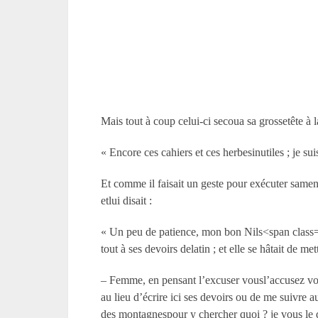
Mais tout à coup celui-ci secoua sa grossetête à l
« Encore ces cahiers et ces herbesinutiles ; je sui
Et comme il faisait un geste pour exécuter samenac
etlui disait :
« Un peu de patience, mon bon Nils<span class=fo
tout à ses devoirs delatin ; et elle se hâtait de m
– Femme, en pensant l’excuser vousl’accusez vous-
au lieu d’écrire ici ses devoirs ou de me suivre a
des montagnespour y chercher quoi ? je vous le 