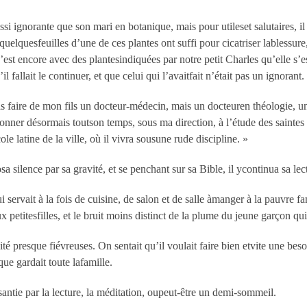
i ignorante que son mari en botanique, mais pour utileset salutaires, il y
 quelquesfeuilles d’une de ces plantes ont suffi pour cicatriser lablessure
st encore avec des plantesindiquées par notre petit Charles qu’elle s’est
 fallait le continuer, et que celui qui l’avaitfait n’était pas un ignorant.
as faire de mon fils un docteur-médecin, mais un docteuren théologie, u
nner désormais toutson temps, sous ma direction, à l’étude des saintes Écr
le latine de la ville, où il vivra sousune rude discipline. »
a silence par sa gravité, et se penchant sur sa Bible, il ycontinua sa lec
 servait à la fois de cuisine, de salon et de salle àmanger à la pauvre fam
ux petitesfilles, et le bruit moins distinct de la plume du jeune garçon qui
ité presque fiévreuses. On sentait qu’il voulait faire bien etvite une beso
ue gardait toute lafamille.
santie par la lecture, la méditation, oupeut-être un demi-sommeil.