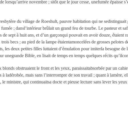
ède lorsqu’arrive novembre ; sitôt que le jour cesse, unefumée épaisse 
sbytère du village de Roeshult, pauvre habitation qui ne sedistinguait 
fumée ; dansl’intérieur brûlait un grand feu de tourbe. Le pasteur et sa
s de sept à huit ans, et d’un garçonqui pouvait en avoir douze, étaient ra
à trois becs ; au pied de la lampe étaientamoncelées de grosses pelotes d
gts, les deux petites filles luttaient d’émulation pour imiterla besogne de
e sur unegrande Bible, en lisait de temps en temps quelques récits qu’ilc
 blonds obstruaient le front et les yeux, paraissaitabsorbée par un cahier
is à ladérobée, mais sans l’interrompre de son travail ; quant à lamère, e
le ministre, qui continuaitsa docte et pieuse lecture sans lever les yeux