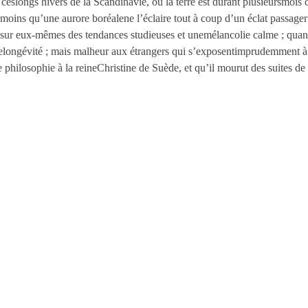
ceslongs hivers de la Scandinavie, où la terre est durant plusieursmois c
moins qu’une aurore boréalene l’éclaire tout à coup d’un éclat passager 
r sur eux-mêmes des tendances studieuses et unemélancolie calme ; quan
delongévité ; mais malheur aux étrangers qui s’exposentimprudemment à 
hilosophie à la reineChristine de Suède, et qu’il mourut des suites de 