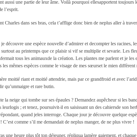
ent aussi une partie de leur âme. Voilà pourquoi ellesapportent toujour
e l’esprit.
t Charles dans ses bras, cela t’afflige donc bien de neplus aller à traver
e découvre une espèce nouvelle d’admirer et decompter les racines, les ti
surtout au printemps que ce plaisir si vif se multiplie et sevarie. Les f
rmait tous les animauxde la création. Les plantes me parlent et je les 
ans les mêmes espèces comme le visage de mes sœurset le mien diffèrent
re moitié riant et moitié attendrie, mais par ce grandfroid et avec l’aridi
ir qu’unmaigre et rare butin.
 la neige qui tombe sur ses épaules ? Demandez aupêcheur si les bancs d
ns leurlogis ; et tenez, poursuivit-il en saisissant un des cahiersde son h
me répondant, quand jeles interroge. Chaque jour je découvre quelque esp
 ! C’est comme s’il me demandait de neplus manger, de ne plus vivre !
as une heure plus tôt ton déjeuner, répliqua lamère gaiement, et chaque