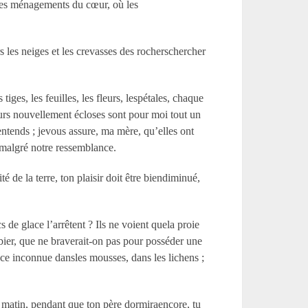
s les ménagements du cœur, où les
s les neiges et les crevasses des rocherschercher
ges, les feuilles, les fleurs, lespétales, chaque
leurs nouvellement écloses sont pour moi tout un
entends ; jevous assure, ma mère, qu’elles ont
 malgré notre ressemblance.
té de la terre, ton plaisir doit être biendiminué,
e glace l’arrêtent ? Ils ne voient quela proie
erbier, que ne braverait-on pas pour posséder une
èce inconnue dansles mousses, dans les lichens ;
 matin, pendant que ton père dormiraencore, tu