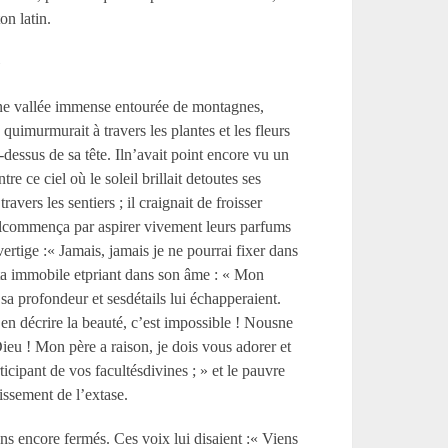
on latin.
»
s une vallée immense entourée de montagnes,
quimurmurait à travers les plantes et les fleurs
-dessus de sa tête. Iln’avait point encore vu un
e ce ciel où le soleil brillait detoutes ses
avers les sentiers ; il craignait de froisser
r ; ilcommença par aspirer vivement leurs parfums
vertige :« Jamais, jamais je ne pourrai fixer dans
ta immobile etpriant dans son âme : « Mon
 sa profondeur et sesdétails lui échapperaient.
 en décrire la beauté, c’est impossible ! Nousne
u ! Mon père a raison, je dois vous adorer et
ipant de vos facultésdivines ; » et le pauvre
issement de l’extase.
ns encore fermés. Ces voix lui disaient :« Viens