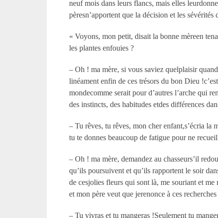
neuf mois dans leurs flancs, mais elles leurdonn
pèresn’apportent que la décision et les sévérités d
« Voyons, mon petit, disait la bonne mèreen tenan
les plantes enfouies ?
– Oh ! ma mère, si vous saviez quelplaisir quand j
linéament enfin de ces trésors du bon Dieu !c’est 
mondecomme serait pour d’autres l’arche qui renfe
des instincts, des habitudes etdes différences d
– Tu rêves, tu rêves, mon cher enfant,s’écria la mè
tu te donnes beaucoup de fatigue pour ne recueill
– Oh ! ma mère, demandez au chasseurs’il redoute
qu’ils poursuivent et qu’ils rapportent le soir da
de cesjolies fleurs qui sont là, me souriant et 
et mon père veut que jerenonce à ces recherches
– Tu vivras et tu mangeras !Seulement tu manger