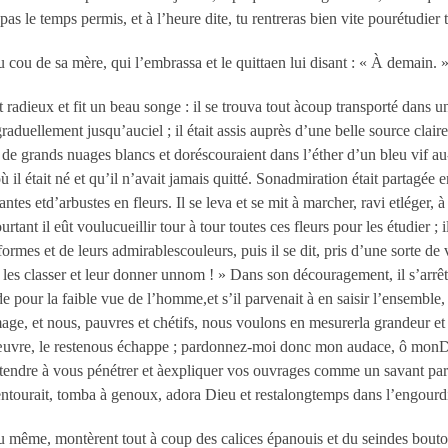
as le temps permis, et à l’heure dite, tu rentreras bien vite pourétudier t
u cou de sa mère, qui l’embrassa et le quittaen lui disant : « À demain. 
it radieux et fit un beau songe : il se trouva tout àcoup transporté dan
uellement jusqu’auciel ; il était assis auprès d’une belle source claire 
et de grands nuages blancs et doréscouraient dans l’éther d’un bleu vif au
l était né et qu’il n’avait jamais quitté. Sonadmiration était partagée entr
s etd’arbustes en fleurs. Il se leva et se mit à marcher, ravi etléger, à tr
ourtant il eût voulucueillir tour à tour toutes ces fleurs pour les étudie
formes et de leurs admirablescouleurs, puis il se dit, pris d’une sorte de 
les classer et leur donner unnom ! » Dans son découragement, il s’arrê
de pour la faible vue de l’homme,et s’il parvenait à en saisir l’ensemble,
age, et nous, pauvres et chétifs, nous voulons en mesurerla grandeur et
œuvre, le restenous échappe ; pardonnez-moi donc mon audace, ô monDie
endre à vous pénétrer et àexpliquer vos ouvrages comme un savant partic
l’entourait, tomba à genoux, adora Dieu et restalongtemps dans l’engourd
u même, montèrent tout à coup des calices épanouis et du seindes bouto