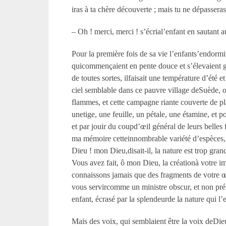
iras à ta chère découverte ; mais tu ne dépasserasp
– Oh ! merci, merci ! s’écrial’enfant en sautant a
Pour la première fois de sa vie l’enfants’endorm
quicommençaient en pente douce et s’élevaient grad
de toutes sortes, ilfaisait une température d’été 
ciel semblable dans ce pauvre village deSuède, où i
flammes, et cette campagne riante couverte de plante
unetige, une feuille, un pétale, une étamine, et p
et par jouir du coupd’œil général de leurs belles 
ma mémoire cetteinnombrable variété d’espèces, 
Dieu ! mon Dieu,disait-il, la nature est trop gran
Vous avez fait, ô mon Dieu, la créationà votre im
connaissons jamais que des fragments de votre 
vous servircomme un ministre obscur, et non prét
enfant, écrasé par la splendeurde la nature qui 
Mais des voix, qui semblaient être la voix deDie