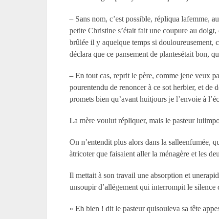
– Sans nom, c’est possible, répliqua lafemme, auss
petite Christine s’était fait une coupure au doigt,
brûlée il y aquelque temps si douloureusement, c’e
déclara que ce pansement de plantesétait bon, qu’il
– En tout cas, reprit le père, comme jene veux p
pourentendu de renoncer à ce sot herbier, et de do
promets bien qu’avant huitjours je l’envoie à l’éco
La mère voulut répliquer, mais le pasteur luiimpos
On n’entendit plus alors dans la salleenfumée, qui
àtricoter que faisaient aller la ménagère et les de
Il mettait à son travail une absorption et unerapid
unsoupir d’allégement qui interrompit le silence q
« Eh bien ! dit le pasteur quisouleva sa tête appe