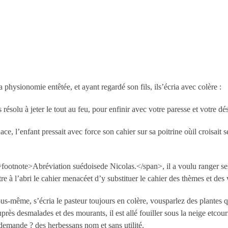
a physionomie entêtée, et ayant regardé son fils, ils’écria avec colère :
s résolu à jeter le tout au feu, pour enfinir avec votre paresse et votre d
e, l’enfant pressait avec force son cahier sur sa poitrine oùil croisait 
otnote>Abréviation suédoisede Nicolas.</span>, il a voulu ranger ses p
ettre à l’abri le cahier menacéet d’y substituer le cahier des thèmes et des
même, s’écria le pasteur toujours en colère, vousparlez des plantes qu’i
uprès desmalades et des mourants, il est allé fouiller sous la neige etco
demande ? des herbessans nom et sans utilité.