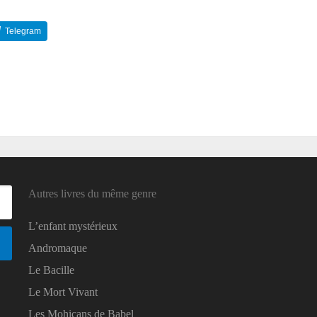
Telegram
Reddit
Autres livres du même genre
L’enfant mystérieux
Andromaque
Le Bacille
Le Mort Vivant
Les Mohicans de Babel