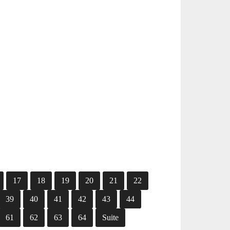
17
18
19
20
21
22
39
40
41
42
43
44
61
62
63
64
Suite